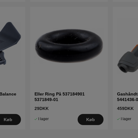
 Balance
Eller Ring På 537184901
Gashåndt
5371849-01
5441436-
29DKK
459DKK
I lager
I lager
Køb
Køb