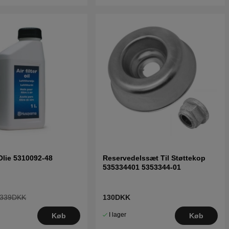
 Olie 5310092-48
Reservedelssæt Til Støttekop
535334401 5353344-01
339DKK
130DKK
I lager
Køb
Køb