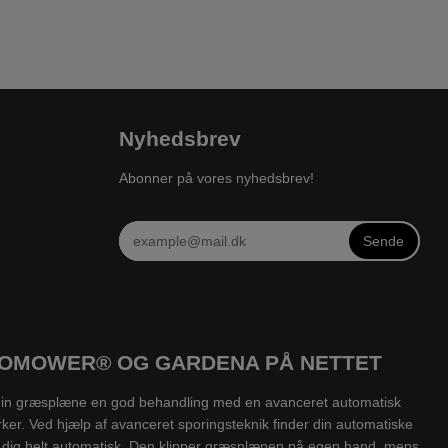
Nyhedsbrev
Abonner på vores nyhedsbrev!
Sende
UTOMOWER® OG GARDENA PÅ NETTET
v din græsplæne en god behandling med en avanceret automatisk
ker. Ved hjælp af avanceret sporingsteknik finder din automatiske
for dig helt automatisk. Den klipper græsplænen på egen hand, mens