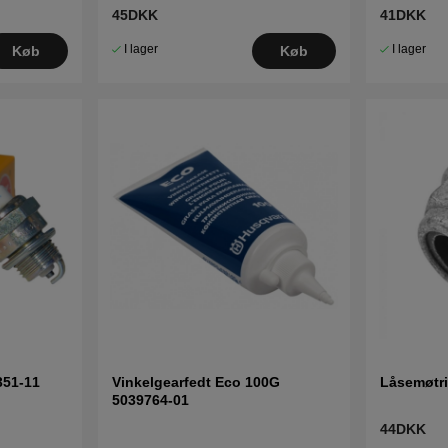
45DKK
41DKK
I lager
I lager
Køb
Køb
351-11
Vinkelgearfedt Eco 100G
Låsemøtr
5039764-01
44DKK