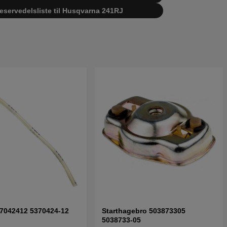
reservedelsliste til Husqvarna 241RJ
37042412 5370424-12
Starthagebro 503873305
5038733-05