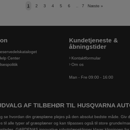
1
2
3
4
5
6
..
7
Næste
»
ion
Kundetjeneste &
åbningstider
eservedelskataloget
elp Center
Kontaktformular
sespolitik
Om os
Man - Fre 09:00 - 16:00
UDVALG AF TILBEHØR TIL HUSQVARNA A
e, og se hvordan din græsplæne plejes på den absolut bedste måde. Gi
l alle typer af græsplæner og kan tilpasses også til store grunde/mar
kal oplades, GARDENAS innovative robotplæneklipper klarer klipningen 