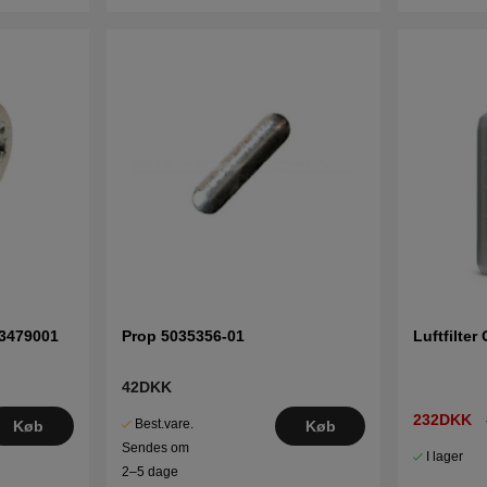
03479001
Prop 5035356-01
Luftfilter
42DKK
232DKK
Best.vare.
Køb
Køb
Sendes om
I lager
2–5 dage