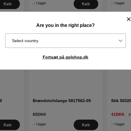
I lager
I lager
Køb
Køb
Are you in the right place?
Select country
Fortsæt på gplshop.dk
0
Brændstofslange 5817562-05
Stik 5032
65DKK
41DKK
4
I lager
I lager
Køb
Køb