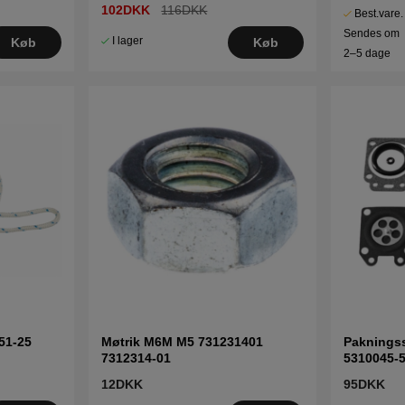
102DKK
116DKK
Best.vare.
Sendes om
I lager
Køb
Køb
2–5 dage
51-25
Møtrik M6M M5 731231401
Paknings
7312314-01
5310045-
12DKK
95DKK