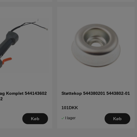
ag Komplet 544143602
Støttekop 544380201 5443802-01
02
101DKK
I lager
Køb
Køb