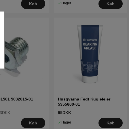
I lager
Køb
Køb
01501 5032015-01
Husqvarna Fedt Kuglelejer
5355600-01
3DKK
95DKK
I lager
Køb
Køb