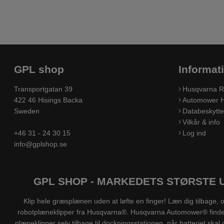
GPL shop
Informat
Transportgatan 39
Husqvarna R
422 46 Hisings Backa
Automower H
Sweden
Databeskyttel
Vilkår & info
+46 31 - 24 30 15
Log ind
info@gplshop.se
GPL SHOP - MARKEDETS STØRSTE 
Klip hele græsplænen uden at løfte en finger! Læn dig tilbag
robotplæneklipper fra Husqvarna®. Husqvarna Automower® findes ti
plæneklipper selv tilbage til dockningsstationen, når batteriet s