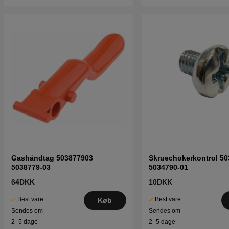
Gashåndtag 503877903
Skruechokerkontrol 5
5038779-03
5034790-01
64DKK
10DKK
Best.vare.
Best.vare.
Køb
Sendes om
Sendes om
2–5 dage
2–5 dage