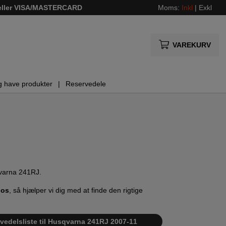
 eller VISA/MASTERCARD
Moms:
Inkl
|
Exkl
VAREKURV
g have produkter
Reservedele
qvarna 241RJ.
 os
, så hjælper vi dig med at finde den rigtige
rvedelsliste til Husqvarna 241RJ 2007-11