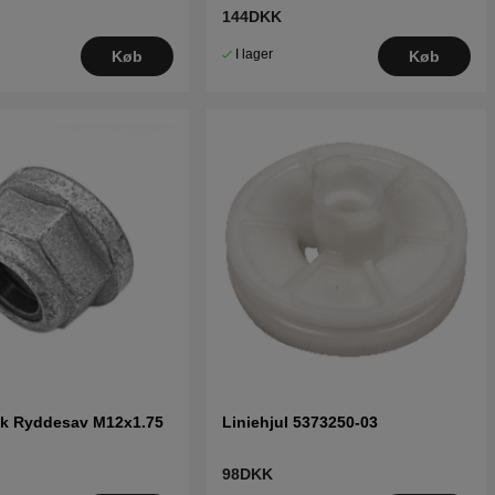
144DKK
I lager
Køb
Køb
ik Ryddesav M12x1.75
Liniehjul 5373250-03
98DKK