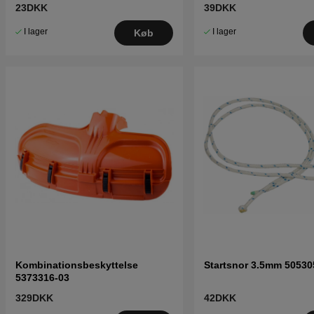
23DKK
39DKK
I lager
I lager
Køb
Kombinationsbeskyttelse
Startsnor 3.5mm 50530
5373316-03
329DKK
42DKK