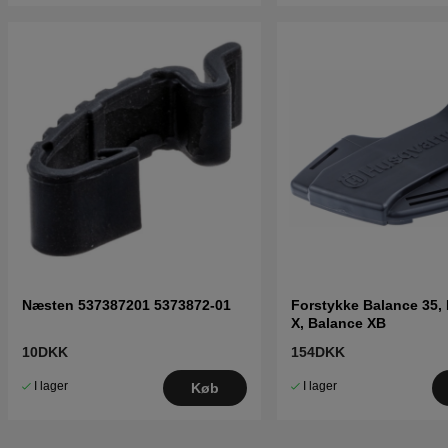
Næsten 537387201 5373872-01
Forstykke Balance 35,
X, Balance XB
10DKK
154DKK
I lager
I lager
Køb