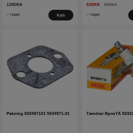
129DKK
52DKK
58DKK
I lager
I lager
Køb
Pakning 503497101 5034971-01
Tændrør Bpmr7A 5032