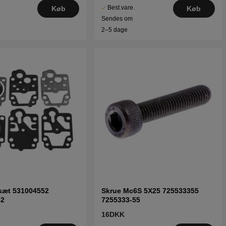
Best.vare.
Køb
Køb
Sendes om
2–5 dage
sæt 531004552
Skrue Mc6S 5X25 725533355
52
7255333-55
16DKK