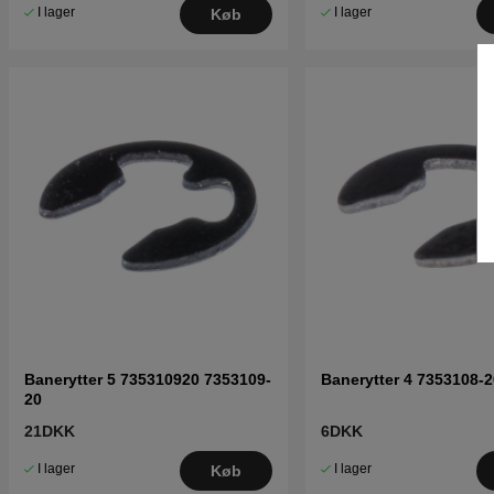
I lager
I lager
Køb
Banerytter 5 735310920 7353109-
Banerytter 4 7353108-2
20
21DKK
6DKK
I lager
I lager
Køb