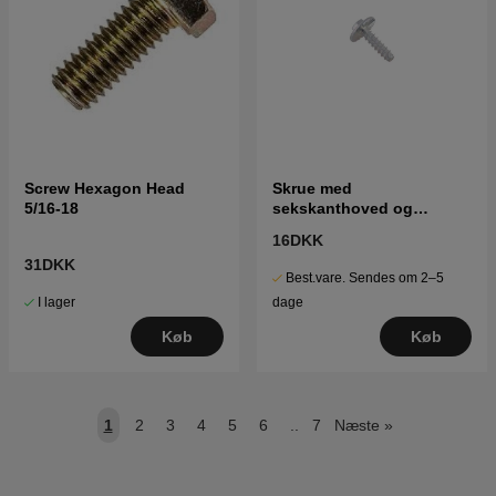
Screw Hexagon Head
Skrue med
5/16-18
sekskanthoved og
gevindskæreskrue
16DKK
31DKK
Best.vare. Sendes om 2–5
I lager
dage
Køb
Køb
1
2
3
4
5
6
..
7
Næste
»