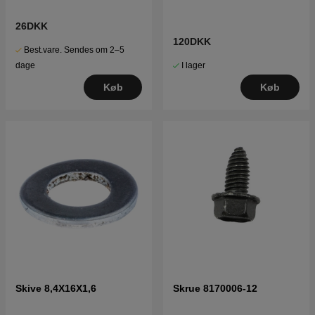
26DKK
120DKK
Best.vare. Sendes om 2–5
I lager
dage
Køb
Køb
Skive 8,4X16X1,6
Skrue 8170006-12