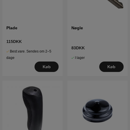
Plade
Nøgle
115DKK
83DKK
Best.vare. Sendes om 2–5
I lager
dage
Køb
Køb