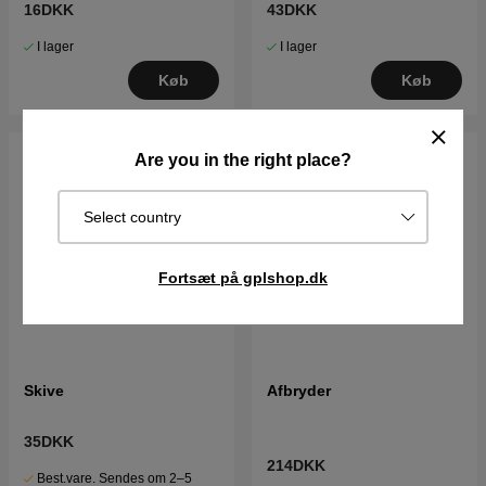
16DKK
43DKK
I lager
I lager
Køb
Køb
Are you in the right place?
Select country
Fortsæt på gplshop.dk
Skive
Afbryder
35DKK
214DKK
Best.vare. Sendes om 2–5