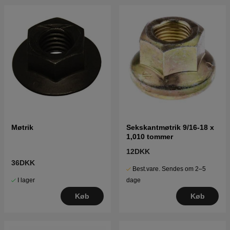
Møtrik
Sekskantmøtrik 9/16-18 x
1,010 tommer
12DKK
36DKK
Best.vare. Sendes om 2–5
I lager
dage
Køb
Køb