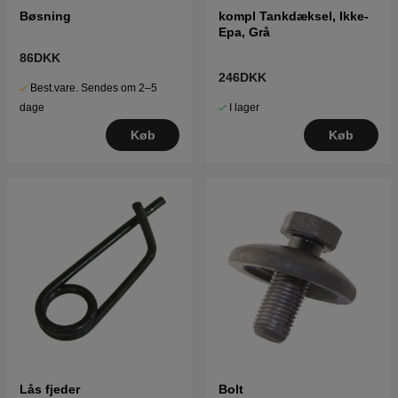
Bøsning
kompl Tankdæksel, Ikke-
Epa, Grå
86DKK
246DKK
Best.vare. Sendes om 2–5
I lager
dage
Køb
Køb
Lås fjeder
Bolt