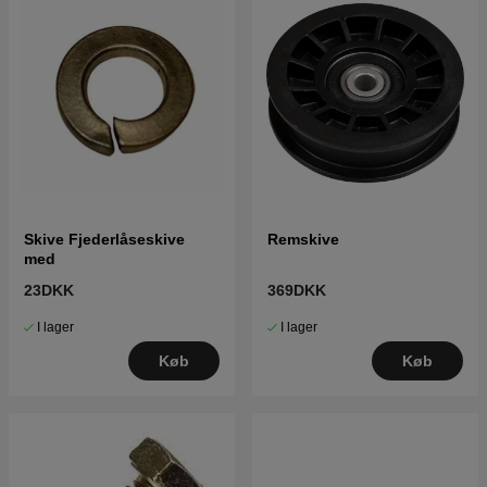
Skive Fjederlåseskive
Remskive
med
23DKK
369DKK
I lager
I lager
Køb
Køb