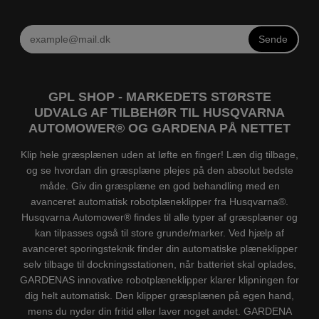
Sende
GPL SHOP - MARKEDETS STØRSTE
UDVALG AF TILBEHØR TIL HUSQVARNA
AUTOMOWER® OG GARDENA PÅ NETTET
Klip hele græsplænen uden at løfte en finger! Læn dig tilbage,
og se hvordan din græsplæne plejes på den absolut bedste
måde. Giv din græsplæne en god behandling med en
avanceret automatisk robotplæneklipper fra Husqvarna®.
Husqvarna Automower® findes til alle typer af græsplæner og
kan tilpasses også til store grunde/marker. Ved hjælp af
avanceret sporingsteknik finder din automatiske plæneklipper
selv tilbage til dockningsstationen, når batteriet skal oplades,
GARDENAS innovative robotplæneklipper klarer klipningen for
dig helt automatisk. Den klipper græsplænen på egen hand,
mens du nyder din fritid eller laver noget andet. GARDENA