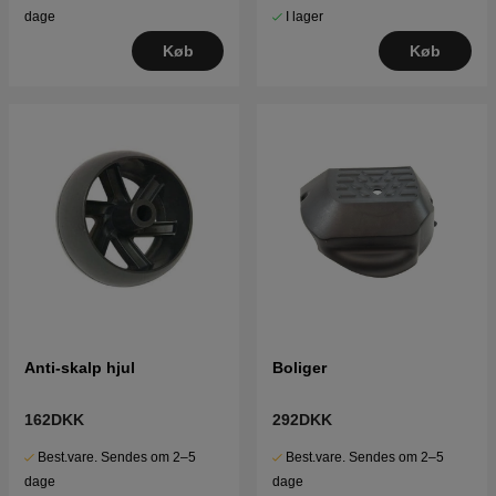
I lager
dage
Køb
Køb
Anti-skalp hjul
Boliger
162DKK
292DKK
Best.vare. Sendes om 2–5
Best.vare. Sendes om 2–5
dage
dage