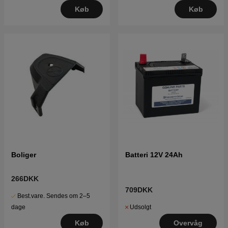
Køb
Køb
Boliger
Batteri 12V 24Ah
266DKK
709DKK
Best.vare. Sendes om 2–5
Udsolgt
dage
Overvåg
Køb