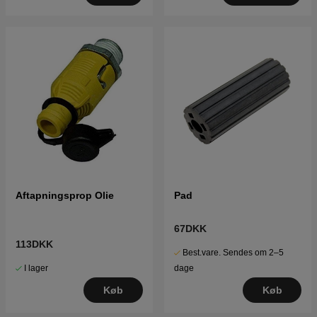
Aftapningsprop Olie
Pad
67DKK
113DKK
Best.vare. Sendes om 2–5
I lager
dage
Køb
Køb