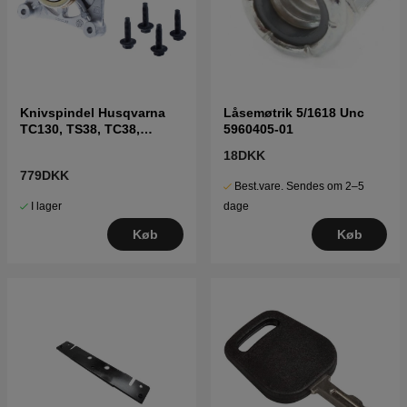
Knivspindel Husqvarna
Låsemøtrik 5/1618 Unc
TC130, TS38, TC38,
5960405-01
LTH126, LTH151 m.fl
18DKK
779DKK
Best.vare. Sendes om 2–5
I lager
dage
Køb
Køb