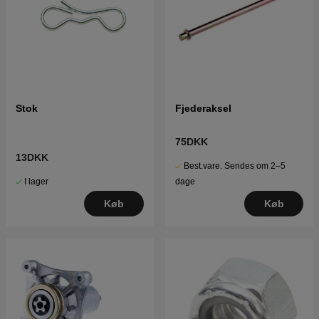
Stok
Fjederaksel
75DKK
13DKK
Best.vare. Sendes om 2–5
I lager
dage
Køb
Køb