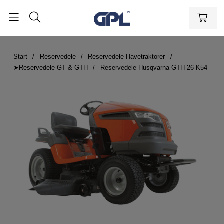
Start
Reservedele
Reservedele Havetraktorer
➤Reservedele GT & GTH
Reservedele Husqvarna GTH 26 K54