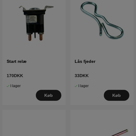
Start relæ
Lås fjeder
170DKK
33DKK
I lager
I lager
Køb
Køb