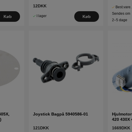
12DKK
Best.vare.
Sendes om
I lager
Køb
Køb
2–5 dage
405X,
Joystick Bagpå 5940586-01
Hjulmoto
)
420 430X 
121DKK
1669DKK