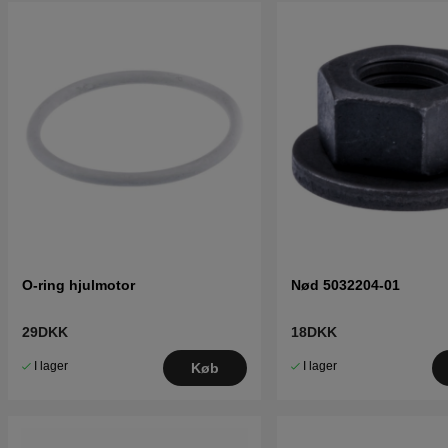
O-ring hjulmotor
Nød 5032204-01
29DKK
18DKK
I lager
I lager
Køb