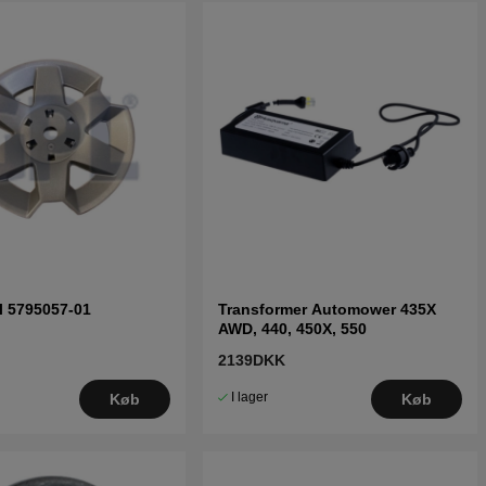
l 5795057-01
Transformer Automower 435X
AWD, 440, 450X, 550
2139DKK
I lager
Køb
Køb