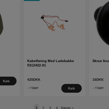
Kabelføring Med Ladebakke
Skrue Itx
5312422-01
425DKK
16DKK
Køb
I lager
I lager
Køb
1
2
3
4
Næste
»