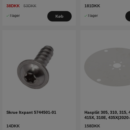
38DKK
53DKK
181DKK
I lager
I lager
Køb
Skrue Itxpant 5744501-01
Hasplåt 305, 310, 315, 
415X, 310E, 435X(2020-
14DKK
158DKK