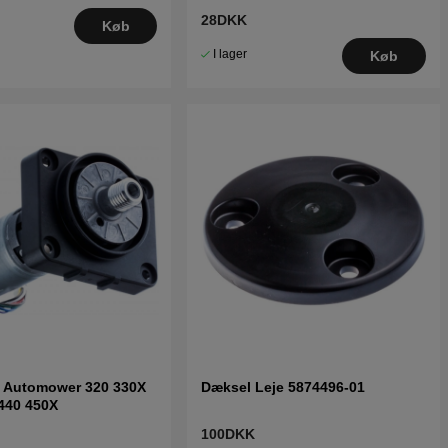
28DKK
Køb
I lager
Køb
r Automower 320 330X
Dæksel Leje 5874496-01
440 450X
100DKK