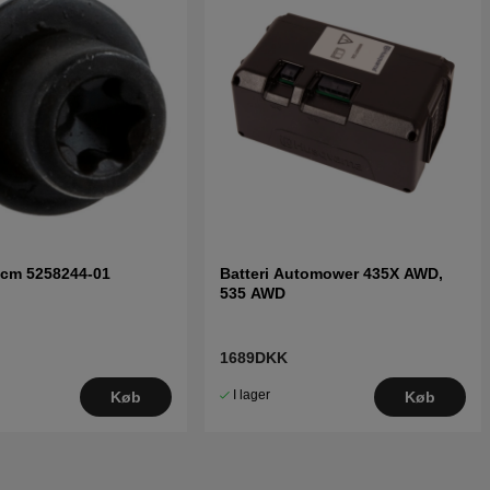
scm 5258244-01
Batteri Automower 435X AWD,
535 AWD
1689DKK
I lager
Køb
Køb