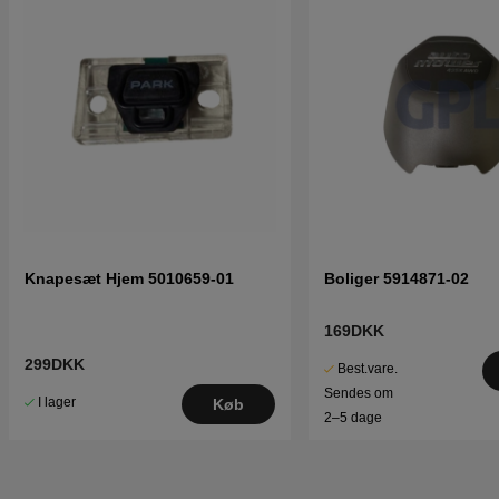
Knapesæt Hjem 5010659-01
Boliger 5914871-02
169DKK
299DKK
Best.vare.
Sendes om
I lager
Køb
2–5 dage