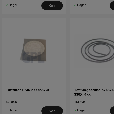
I lager
I lager
Køb
Luftfilter 1 Stk 5777537-01
Tætningsstribe 574874
330X, 4xx
42DKK
16DKK
I lager
I lager
Køb