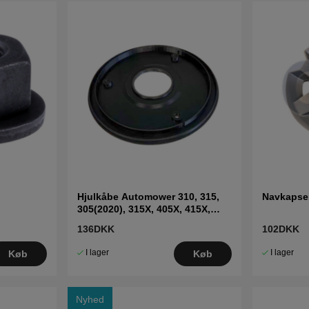
Hjulkåbe Automower 310, 315,
Navkapse
305(2020), 315X, 405X, 415X,
435X AWD (bag)
136DKK
102DKK
I lager
I lager
Køb
Køb
Nyhed