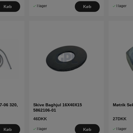
I lager
I lager
Køb
Køb
7-06 320,
Skive Baghjul 16X40X15
Møtrik Se
5862106-01
46DKK
27DKK
I lager
I lager
Køb
Køb