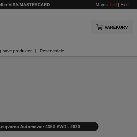
 eller VISA/MASTERCARD
Moms:
Inkl
|
Exkl
VAREKURV
g have produkter
Reservedele
te Husqvarna Automower 435X AWD - 2020