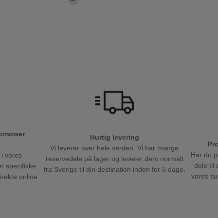
tomower
Hurtig levering
Pr
Vi leverer over hele verden. Vi har mange
Har du p
 i vores
reservedele på lager og leverer dem normalt
dele ti
en specifikke
fra Sverige til din destination inden for 5 dage.
vores sup
direkte online