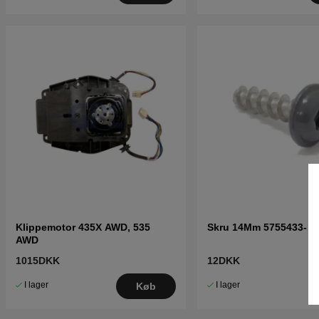
Klippemotor 435X AWD, 535
Skru 14Mm 5755433-14
AWD
1015DKK
12DKK
I lager
I lager
Køb