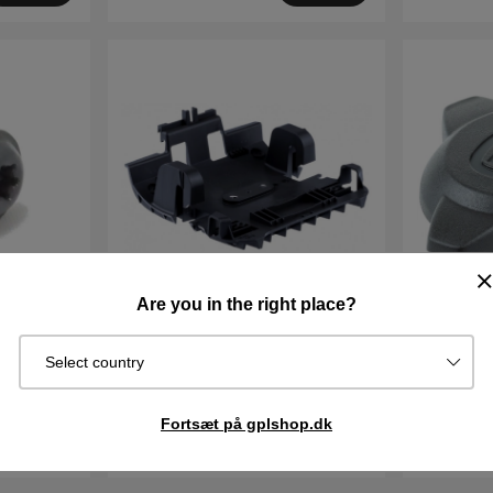
Are you in the right place?
Ram Ladestation 5794580-04
Navkapse
Select country
165DKK
47DKK
Fortsæt på gplshop.dk
I lager
I lager
Køb
Køb