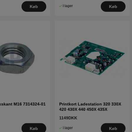
I lager
Køb
Køb
kskant M16 7314324-01
Printkort Ladestation 320 330X
420 430X 440 450X 435X
1149DKK
I lager
Køb
Køb