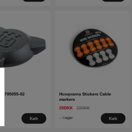
l 5795055-02
Husqvarna Stickers Cable
markers
20DKK
22DKK
I lager
Køb
Køb