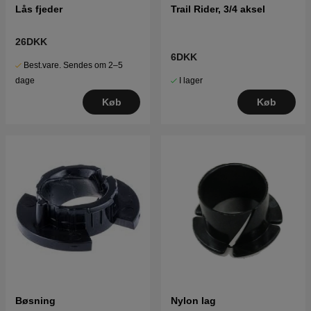
Lås fjeder
Trail Rider, 3/4 aksel
26DKK
6DKK
Best.vare. Sendes om 2–5
I lager
dage
Køb
Køb
Bøsning
Nylon lag