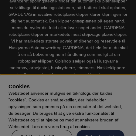
avanceret sporingsteknik finder din automatiske plæneklipper
selv tilbage til dockningsstationen, når batteriet skal oplades,
GARDENAS innovative robotplæneklipper klarer klipningen for
dig helt automatisk. Den klipper græsplænen på egen hand,
mens du nyder din fritid eller laver noget andet. GARDENA
robotplæneklipper er markedets mest støjsvage plæneklipper.
Vi har markedets største udvalg af tilbehør og reservdele til
Husqvarna Automower® og GARDENA, det hele for at du skal
få en så bekvem og nem håndtering som muligt af din
robotplæneklipper. Gplshop sælger også Husqvarna
motorsav, arbejdstøj, buskryddere, trimmers, Hækkeklippere,
Jordfræsere, Løvblæser, sneslynger, Højtryksrensere,
Støvsugere, Kapsave, Økser, Klippo Plæneklippere, Legetøj
Cookies
m.m.
Webstedet anvender muligvis en teknologi, der kaldes
"cookies". Cookies er små tekstfiler, der indeholder
oplysninger, som gemmes på din computer af det websted,
du besøger. De bruges til at give ekstra funktionalitet til
Webstedet og til at hjælpe os med at analysere brugen af
Webstedet. Læs om vores brug af cookies