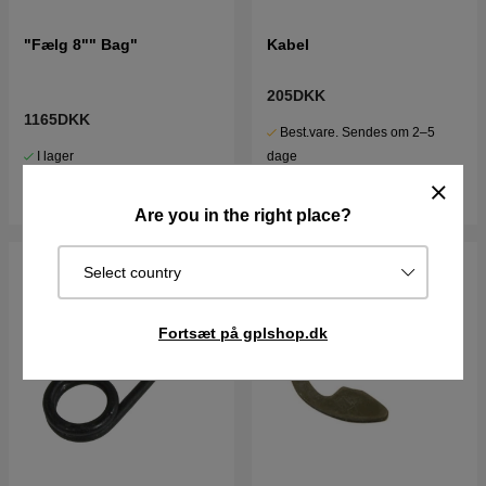
"Fælg 8"" Bag"
Kabel
205DKK
1165DKK
Best.vare. Sendes om 2–5
I lager
dage
Køb
Køb
Are you in the right place?
Select country
Fortsæt på gplshop.dk