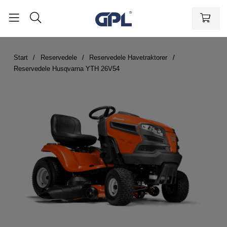
Start
Reservedele
Reservedele Havetraktorer
Reservedele Husqvarna YTH 26V54