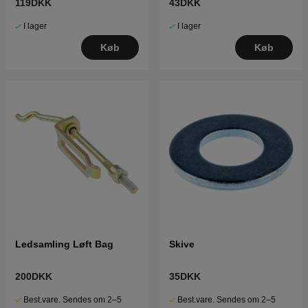
119DKK
43DKK
I lager
I lager
Køb
Køb
Ledsamling Løft Bag
Skive
200DKK
35DKK
Best.vare. Sendes om 2–5
Best.vare. Sendes om 2–5