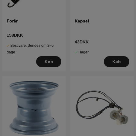
Forår
Kapsel
158DKK
43DKK
Best.vare. Sendes om 2–5
I lager
dage
Køb
Køb