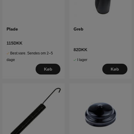
Plade
Greb
115DKK
82DKK
Best.vare. Sendes om 2–5
I lager
dage
Køb
Køb