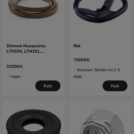
Drivrem Husqvarna
Rat
LTH154, LTH151,
Jonsered LT2218A2,
789DKK
LT2216A2
529DKK
Best.vare. Sendes om 2–5
I lager
dage
Køb
Køb