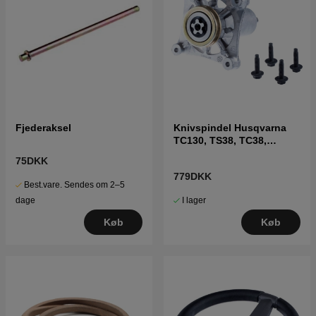
Fjederaksel
Knivspindel Husqvarna
TC130, TS38, TC38,
LTH126, LTH151 m.fl
75DKK
779DKK
Best.vare. Sendes om 2–5
I lager
dage
Køb
Køb