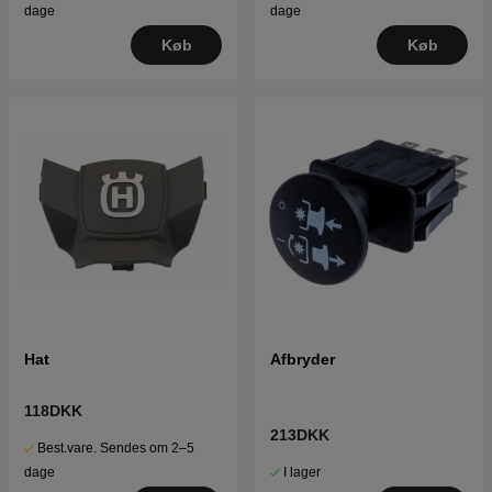
dage
dage
Køb
Køb
Hat
Afbryder
118DKK
213DKK
Best.vare. Sendes om 2–5
I lager
dage