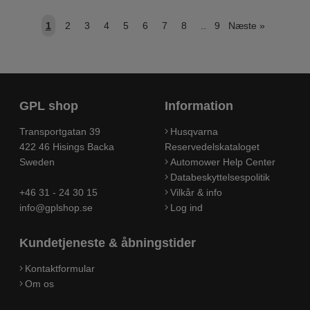
1
2
3
4
5
6
7
8
..
9
Næste
»
GPL shop
Information
Transportgatan 39
Husqvarna
422 46 Hisings Backa
Reservedelskataloget
Sweden
Automower Help Center
Databeskyttelsespolitik
+46 31 - 24 30 15
Vilkår & info
info@gplshop.se
Log ind
Kundetjeneste & åbningstider
Kontaktformular
Om os