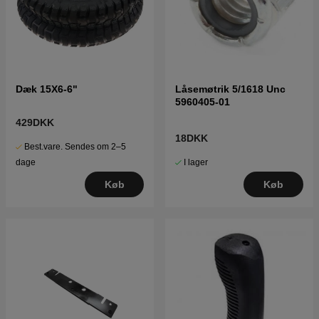
Dæk 15X6-6"
Låsemøtrik 5/1618 Unc
5960405-01
429DKK
18DKK
Best.vare. Sendes om 2–5
I lager
dage
Køb
Køb