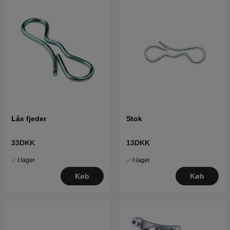
Lås fjeder
Stok
33DKK
13DKK
I lager
I lager
Køb
Køb