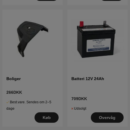
Boliger
Batteri 12V 24Ah
266DKK
709DKK
Best.vare. Sendes om 2–5
Udsolgt
dage
Overvåg
Køb