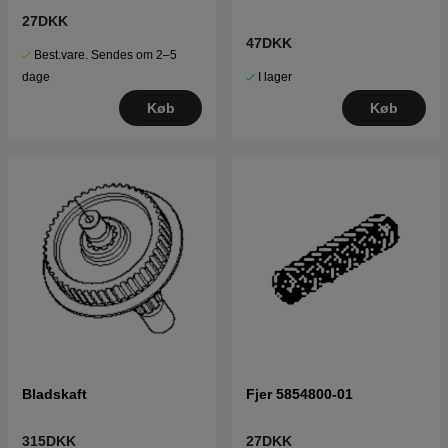
27DKK
47DKK
Best.vare. Sendes om 2–5
I lager
dage
Køb
Køb
Bladskaft
Fjer 5854800-01
315DKK
27DKK