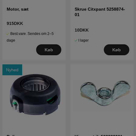
Motor, sæt
Skrue Citxpant 5258874-
01
915DKK
10DKK
Best.vare. Sendes om 2–5
I lager
dage
Køb
Køb
Nyhed