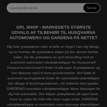
Sende
GPL SHOP - MARKEDETS STØRSTE
UDVALG AF TILBEHØR TIL HUSQVARNA
AUTOMOWER® OG GARDENA PÅ NETTET
Klip hele græsplænen uden at løfte en finger! Læn dig tilbage,
og se hvordan din græsplæne plejes på den absolut bedste
måde. Giv din græsplæne en god behandling med en
avanceret automatisk robotplæneklipper fra Husqvarna®.
Husqvarna Automower® findes til alle typer af græsplæner og
kan tilpasses også til store grunde/marker. Ved hjælp af
avanceret sporingsteknik finder din automatiske plæneklipper
selv tilbage til dockningsstationen, når batteriet skal oplades,
GARDENAS innovative robotplæneklipper klarer klipningen for
dig helt automatisk. Den klipper græsplænen på egen hand,
mens du nyder din fritid eller laver noget andet. GARDENA
robotplæneklipper er markedets mest støjsvage plæneklipper.