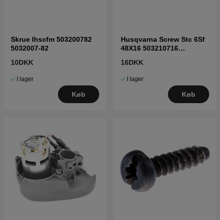
Skrue Ihscfm 503200782
Husqvarna Screw Stc 6Sf
5032007-82
48X16 503210716
5032107-16
10DKK
16DKK
I lager
I lager
Køb
Køb