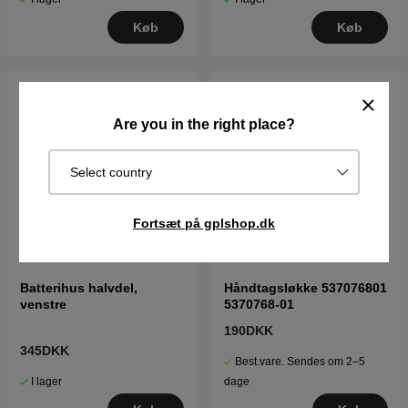
Køb
Køb
Are you in the right place?
Select country
Fortsæt på gplshop.dk
Batterihus halvdel,
Håndtagsløkke 537076801
venstre
5370768-01
190DKK
345DKK
Best.vare. Sendes om 2–5
I lager
dage