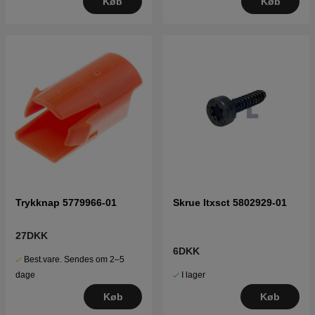
Køb
Køb
Trykknap 5779966-01
Skrue Itxsct 5802929-01
27DKK
6DKK
Best.vare. Sendes om 2–5
I lager
dage
Køb
Køb