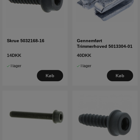
Skrue 5032168-16
Gennemført
Trimmerhoved 5013304-01
14DKK
40DKK
I lager
I lager
Køb
Køb