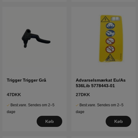
Trigger Trigger Grå
Advarselsmærkat Eu/As
536Lib 5778443-01
47DKK
27DKK
Best.vare. Sendes om 2–5
Best.vare. Sendes om 2–5
dage
dage
Køb
Køb