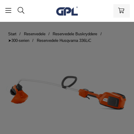
Start
Reservedele
Reservedele Buskryddere
➤300-serien
Reservedele Husqvarna 336LiC