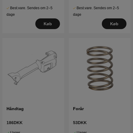
Best.vare. Sendes om 2–5
Best.vare. Sendes om 2–5
dage
dage
Køb
Køb
Håndtag
Forår
186DKK
53DKK
I lager
I lager