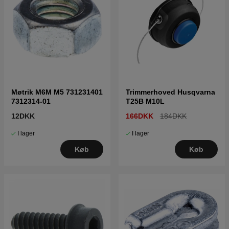
Møtrik M6M M5 731231401
Trimmerhoved Husqvarna
7312314-01
T25B M10L
12DKK
166DKK
184DKK
I lager
I lager
Køb
Køb