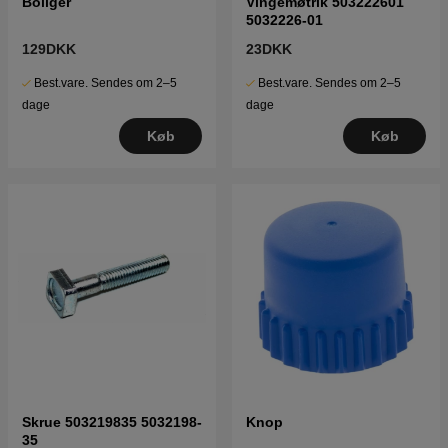
Boliger
Vingemøtrik 503222601
5032226-01
129DKK
23DKK
Best.vare. Sendes om 2–5
Best.vare. Sendes om 2–5
dage
dage
Køb
Køb
Skrue 503219835 5032198-
Knop
35