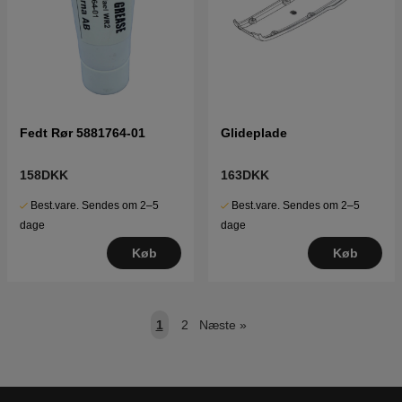
Fedt Rør 5881764-01
Glideplade
158DKK
163DKK
Best.vare. Sendes om 2–5
Best.vare. Sendes om 2–5
dage
dage
Køb
Køb
1
2
Næste
»