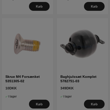
Køb
Køb
Skrue M4 Forsænket
Baghjulssæt Komplet
5351305-02
5782751-03
10DKK
349DKK
I lager
I lager
Køb
Køb