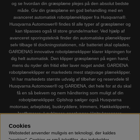
og se hvordan din græsplæne plejes på den absolut bedste
måde. Giv din græsplæne en god behandling med en
avanceret automatisk robotplæneklipper fra Husqvarna®.
Husqvarna Automower® findes til alle typer af græsplæner og
kan tilpasses også til store grunde/marker. Ved hjælp af
avanceret sporingsteknik finder din automatiske plæneklipper
selv tilbage til dockningsstationen, når batteriet skal oplades,
GARDENAS innovative robotplæneklipper klarer klipningen for
dig helt automatisk. Den klipper græsplænen på egen hand,
mens du nyder din fritid eller laver noget andet. GARDENA
robotplæneklipper er markedets mest støjsvage plæneklipper.
Vi har markedets største udvalg af tilbehør og reservdele til
Husqvarna Automower® og GARDENA, det hele for at du skal
få en så bekvem og nem håndtering som muligt af din
robotplæneklipper. Gplshop sælger også Husqvarna
motorsav, arbejdstøj, buskryddere, trimmers, Hækkeklippere,
Jordfræsere, Løvblæser, sneslynger, Højtryksrensere,
Støvsugere, Kapsave, Økser, Klippo Plæneklippere, Legetøj
Cookies
m.m.
Webstedet anvender muligvis en teknologi, der kaldes
"cookies". Cookies er små tekstfiler, der indeholder