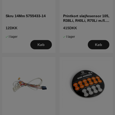
Skru 14Mm 5755433-14
Printkort sløjfesensor 105,
R38Li, R40Li, R70Li m.fl.
(2016-)
12DKK
415DKK
I lager
I lager
Køb
Køb