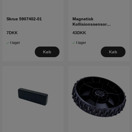
Skrue 5907402-01
Magnetisk
Kollisionssensor
5761833-01
7DKK
43DKK
I lager
I lager
Køb
Køb