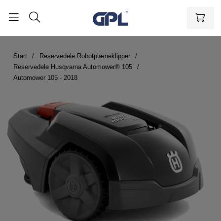
Start
Reservedele Robotplæneklipper
Reservedele Husqvarna Automower® 105
Automower 105 - 2018