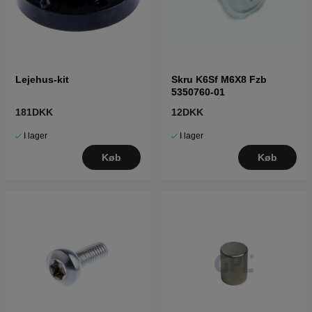
Lejehus-kit
Skru K6Sf M6X8 Fzb
5350760-01
181DKK
12DKK
I lager
I lager
Køb
Køb