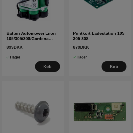
Batteri Automower Liion
Printkort Ladestation 105
105/305/308/Gardena
305 308
R40R70 5895861-01
899DKK
879DKK
I lager
I lager
Køb
Køb