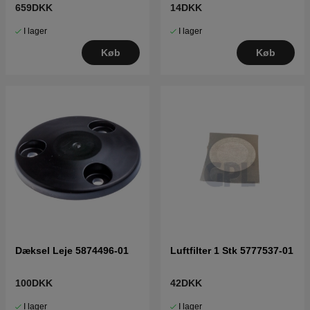
X,415X,310 Mark II,315
659DKK
14DKK
Mark II
I lager
I lager
Køb
Køb
Dæksel Leje 5874496-01
Luftfilter 1 Stk 5777537-01
100DKK
42DKK
I lager
I lager