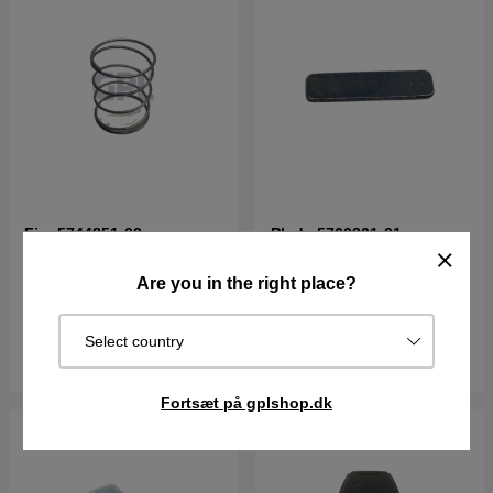
Fjer 5744851-02
Plade 5760301-01
Are you in the right place?
28DKK
25DKK
I lager
I lager
Select country
Køb
Køb
Fortsæt på gplshop.dk