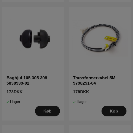
Baghjul 105 305 308
Transformerkabel 5M
5838539-02
5798251-04
173DKK
179DKK
I lager
I lager
Køb
Køb