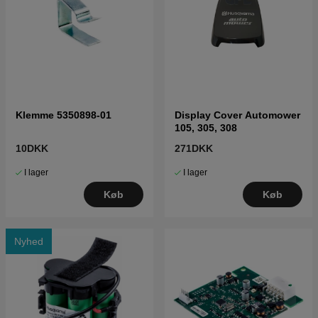
Klemme 5350898-01
Display Cover Automower
105, 305, 308
10DKK
271DKK
I lager
I lager
Køb
Køb
Nyhed