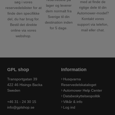
med at finde de
søg i vores
lager og leverer
rigtige dele til din
reservedelslister for at
dem normalt fra
Automower-model?
finde den specifikke
Sverige til din
Kontakt vores
del, du har brug for.
destination inden
support via telefon,
Bestil det direkte
for 5 dage.
mail eller chat.
online via vores
webshop.
GPL shop
Information
Transportgatan 39
Husqvarna
422 46 Hisings Backa
Reservedelskataloget
Sweden
Automower Help Center
Databeskyttelsespolitik
+46 31 - 24 30 15
Vilkår & info
info@gplshop.se
Log ind