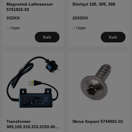
Magnetisk Løftesensor
Drivhjul 105, 305, 308
5761832-02
93DKK
265DKK
I lager
I lager
Køb
Køb
Transformer
Skrue Itxpant 5744501-01
305,105,310,315,315X,405