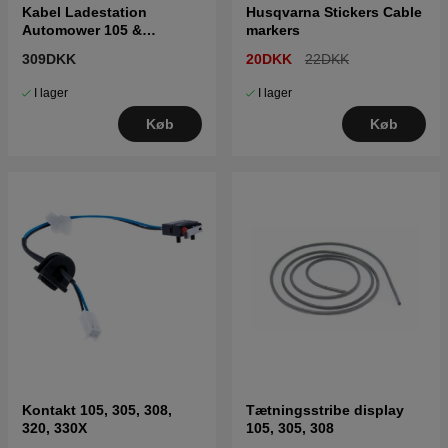
Kabel Ladestation
Husqvarna Stickers Cable
Automower 105 &
markers
Gardena
309DKK
20DKK
22DKK
I lager
I lager
Køb
Køb
Kontakt 105, 305, 308,
Tætningsstribe display
320, 330X
105, 305, 308