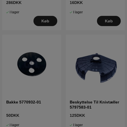
286DKK
16DKK
I lager
I lager
Køb
Køb
Bakke 5770932-01
Beskyttelse Til Knivtæller
5797583-01
50DKK
125DKK
I lager
I lager