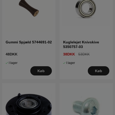
Gummi Spjæld 5744691-02
Kuglelejet Knivskive
5350757-03
48DKK
38DKK
53DKK
I lager
I lager
Køb
Køb