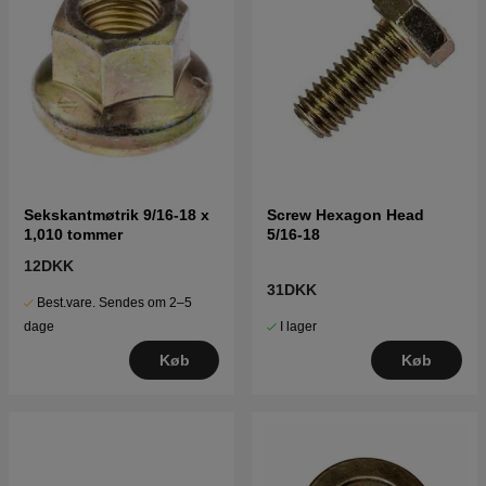
Sekskantmøtrik 9/16-18 x
Screw Hexagon Head
1,010 tommer
5/16-18
12DKK
31DKK
Best.vare. Sendes om 2–5
I lager
dage
Køb
Køb