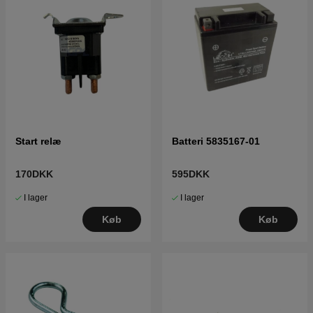
Start relæ
Batteri 5835167-01
170DKK
595DKK
I lager
I lager
Køb
Køb