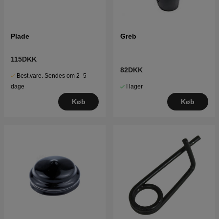
Plade
Greb
115DKK
82DKK
Best.vare. Sendes om 2–5
I lager
dage
Køb
Køb