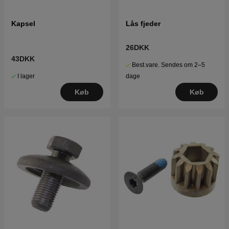
Kapsel
Lås fjeder
26DKK
43DKK
Best.vare. Sendes om 2–5
I lager
dage
Køb
Køb