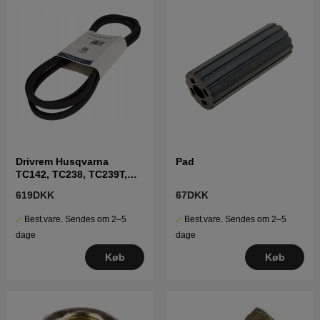
Drivrem Husqvarna
Pad
TC142, TC238, TC239T,
TC242, TC338 m.fl
619DKK
67DKK
Best.vare. Sendes om 2–5
Best.vare. Sendes om 2–5
dage
dage
Køb
Køb