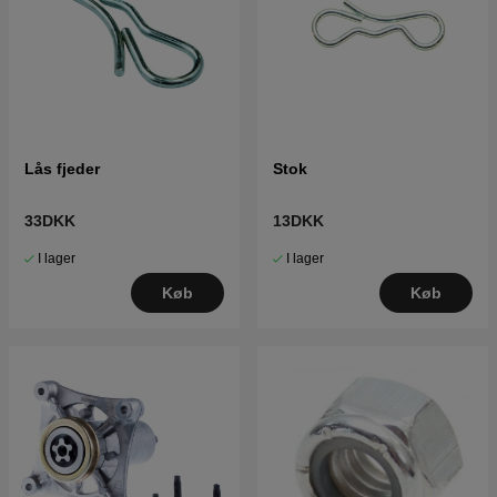
Lås fjeder
Stok
33DKK
13DKK
I lager
I lager
Køb
Køb