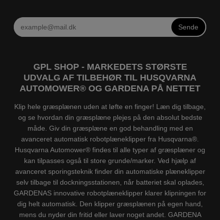
Sende
GPL SHOP - MARKEDETS STØRSTE
UDVALG AF TILBEHØR TIL HUSQVARNA
AUTOMOWER® OG GARDENA PÅ NETTET
Klip hele græsplænen uden at løfte en finger! Læn dig tilbage,
og se hvordan din græsplæne plejes på den absolut bedste
måde. Giv din græsplæne en god behandling med en
avanceret automatisk robotplæneklipper fra Husqvarna®.
Husqvarna Automower® findes til alle typer af græsplæner og
kan tilpasses også til store grunde/marker. Ved hjælp af
avanceret sporingsteknik finder din automatiske plæneklipper
selv tilbage til dockningsstationen, når batteriet skal oplades,
GARDENAS innovative robotplæneklipper klarer klipningen for
dig helt automatisk. Den klipper græsplænen på egen hand,
mens du nyder din fritid eller laver noget andet. GARDENA