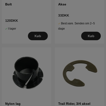
Bolt
Akse
33DKK
120DKK
Best.vare. Sendes om 2–5
I lager
dage
Køb
Køb
Nylon lag
Trail Rider, 3/4 aksel