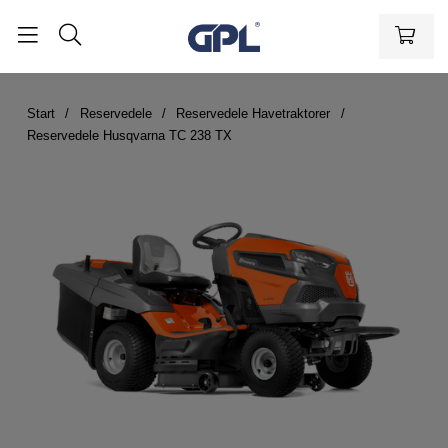
Start
Reservedele
Reservedele Havetraktorer
Reservedele Husqvarna TC 238 TX