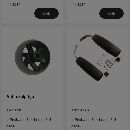
I lager
I lager
Køb
Køb
Anti-skalp hjul
162DKK
1929DKK
Best.vare. Sendes om 2–5
Best.vare. Sendes om 2–5
dage
dage