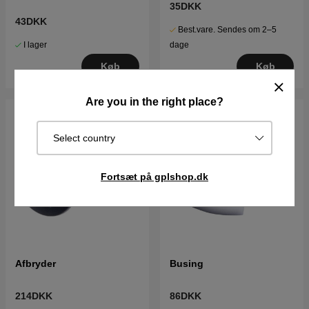
35DKK
43DKK
Best.vare. Sendes om 2–5
I lager
dage
Køb
Køb
Are you in the right place?
Select country
Fortsæt på gplshop.dk
Afbryder
Busing
214DKK
86DKK