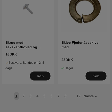
Skrue med
Skive Fjederlåseskive
sekskanthoved og
med
gevindskæreskrue
16DKK
23DKK
Best.vare. Sendes om 2–5
I lager
dage
Køb
Køb
1
2
3
4
5
6
7
8
..
12
Næste
»