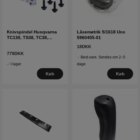
Knivspindel Husqvarna
Låsemøtrik 5/1618 Unc
TC130, TS38, TC38,
5960405-01
LTH126, LTH151 m.fl
18DKK
779DKK
Best.vare. Sendes om 2–5
I lager
dage
Køb
Køb