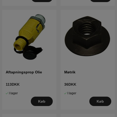
Aftapningsprop Olie
Møtrik
113DKK
36DKK
I lager
I lager
Køb
Køb