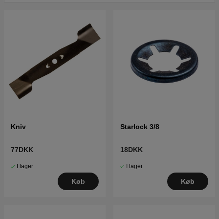
Klik her for reservedelstegning og reservedelsliste til
Husqvarna Royal 36 EL 1998-05
Klik her for reservedelstegning og reservedelsliste til
Husqvarna Royal 36 EL 2003-01
Kniv
Starlock 3/8
77DKK
18DKK
I lager
I lager
Køb
Køb