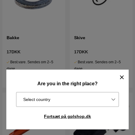
Bakke
Skive
17DKK
17DKK
Best.vare. Sendes om 2–5
Best.vare. Sendes om 2–5
dage
dage
Køb
Køb
Are you in the right place?
Select country
Fortsæt på gplshop.dk