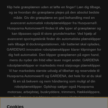
Klip hele græsplænen uden at løfte en finger! Læn dig tilbage,
og se hvordan din græsplæne plejes på den absolut bedste
måde. Giv din græsplæne en god behandling med en
avanceret automatisk robotplæneklipper fra Husqvarna®.
Husqvarna Automower® findes til alle typer af græsplæner og
kan tilpasses også til store grunde/marker. Ved hjælp af
avanceret sporingsteknik finder din automatiske plæneklipper
selv tilbage til dockningsstationen, når batteriet skal oplades,
GARDENAS innovative robotplæneklipper klarer klipningen for
dig helt automatisk. Den klipper græsplænen på egen hand,
mens du nyder din fritid eller laver noget andet. GARDENA
robotplæneklipper er markedets mest støjsvage plæneklipper.
Vi har markedets største udvalg af tilbehør og reservdele til
Husqvarna Automower® og GARDENA, det hele for at du skal
få en så bekvem og nem håndtering som muligt af din
robotplæneklipper. Gplshop sælger også Husqvarna
motorsav, arbejdstøj, buskryddere, trimmers, Hækkeklippere,
Jordfræsere, Løvblæser, sneslynger, Højtryksrensere,
Støvsugere, Kapsave, Økser, Klippo Plæneklippere, Legetøj
Cookies
m.m.