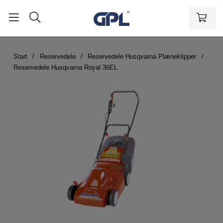
Start
Reservedele
Reservedele Husqvarna Plæneklipper
Reservedele Husqvarna Royal 36EL