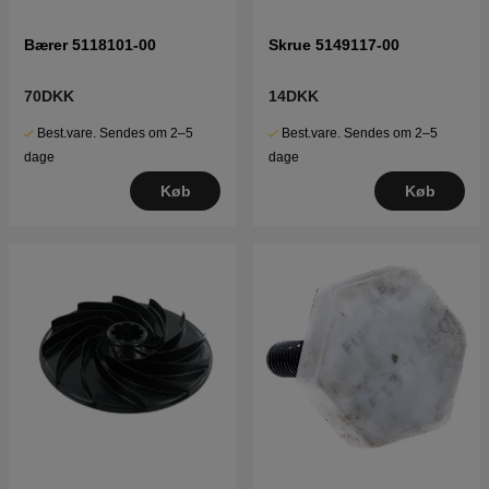
Bærer 5118101-00
Skrue 5149117-00
70DKK
14DKK
Best.vare. Sendes om 2–5
Best.vare. Sendes om 2–5
dage
dage
Køb
Køb