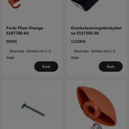
Forår Plast Orange
Overbelastningsbeskyttel
5107780-64
se 5127255-00
9DKK
111DKK
Best.vare. Sendes om 2–5
Best.vare. Sendes om 2–5
dage
dage
Køb
Køb