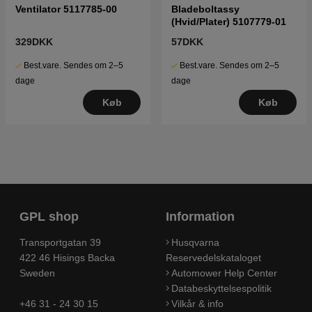
Ventilator 5117785-00
Bladeboltassy
(Hvid/Plater) 5107779-01
329DKK
57DKK
Best.vare. Sendes om 2–5
Best.vare. Sendes om 2–5
dage
dage
Køb
Køb
GPL shop
Information
Transportgatan 39
Husqvarna
422 46 Hisings Backa
Reservedelskataloget
Sweden
Automower Help Center
Databeskyttelsespolitik
+46 31 - 24 30 15
Vilkår & info