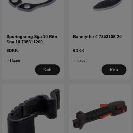
Sporingsring Sga 10 Ritn
Banerytter 4 7353108-20
Sga 10 735311200
7353112-00
6DKK
6DKK
I lager
I lager
Køb
Køb