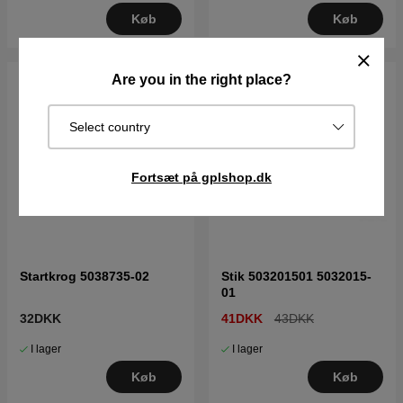
Køb
Køb
Are you in the right place?
Select country
Fortsæt på gplshop.dk
Startkrog 5038735-02
Stik 503201501 5032015-
01
32DKK
41DKK
43DKK
I lager
I lager
Køb
Køb