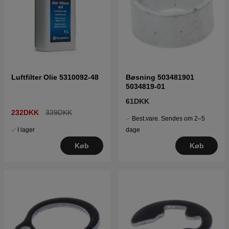
Luftfilter Olie 5310092-48
Bøsning 503481901
5034819-01
61DKK
232DKK
339DKK
Best.vare. Sendes om 2–5
I lager
dage
Køb
Køb