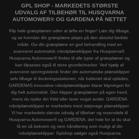
GPL SHOP - MARKEDETS STØRSTE
UDVALG AF TILBEHØR TIL HUSQVARNA
AUTOMOWER® OG GARDENA PÅ NETTET
Klip hele græsplænen uden at løfte en finger! Læn dig tilbage,
og se hvordan din græsplæne plejes på den absolut bedste
måde. Giv din græsplæne en god behandling med en
avanceret automatisk robotplæneklipper fra Husqvarna®.
Husqvarna Automower® findes til alle typer af græsplæner og
kan tilpasses også til store grunde/marker. Ved hjælp af
avanceret sporingsteknik finder din automatiske plæneklipper
selv tilbage til dockningsstationen, når batteriet skal oplades,
GARDENAS innovative robotplæneklipper klarer klipningen for
dig helt automatisk. Den klipper græsplænen på egen hand,
mens du nyder din fritid eller laver noget andet. GARDENA
robotplæneklipper er markedets mest støjsvage plæneklipper.
Vi har markedets største udvalg af tilbehør og reservdele til
Husqvarna Automower® og GARDENA, det hele for at du skal
få en så bekvem og nem håndtering som muligt af din
robotplæneklipper. Gplshop sælger også Husqvarna