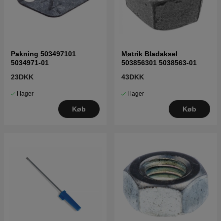
Pakning 503497101
Møtrik Bladaksel
5034971-01
503856301 5038563-01
23DKK
43DKK
I lager
I lager
Køb
Køb