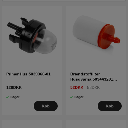
Primer Hus 5039366-01
Brændstoffilter
Husqvarna 503443201
5034432-01
128DKK
52DKK
58DKK
I lager
I lager
Køb
Køb