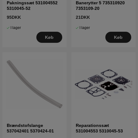
Pakningssæt 531004552
Banerytter 5 735310920
5310045-52
7353109-20
95DKK
21DKK
I lager
I lager
Køb
Køb
Brændstofslange
Reparationssæt
537042401 5370424-01
531004553 5310045-53