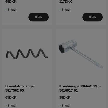
48DKK
117DKK
I lager
I lager
Køb
Køb
Brændstofslange
Kombinøgle 13Mm/19Mm
5817562-05
5016917-01
65DKK
38DKK
I lager
I lager