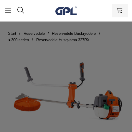
Start
Reservedele
Reservedele Buskryddere
➤300-serien
Reservedele Husqvarna 327RX