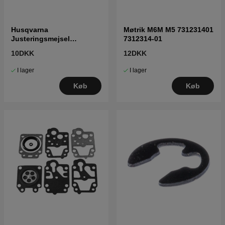
Husqvarna
Møtrik M6M M5 731231401
Justeringsmejsel
7312314-01
karburator 5016002-03
10DKK
12DKK
I lager
I lager
Køb
Køb