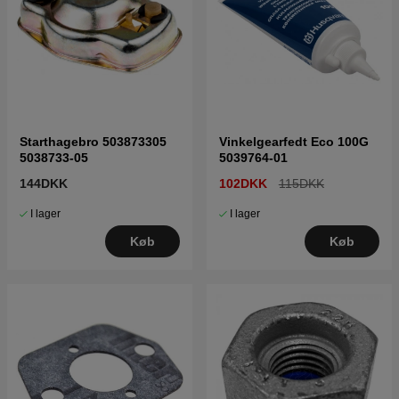
Starthagebro 503873305
Vinkelgearfedt Eco 100G
5038733-05
5039764-01
144DKK
102DKK
115DKK
I lager
I lager
Køb
Køb