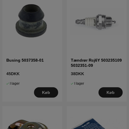
Busing 5037358-01
Tændrør Rcj6Y 503235109
5032351-09
45DKK
38DKK
I lager
I lager
Køb
Køb