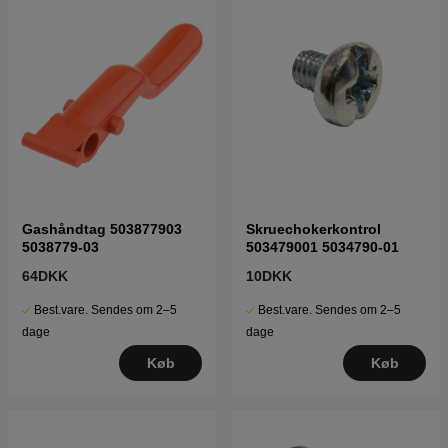
Gashåndtag 503877903
Skruechokerkontrol
5038779-03
503479001 5034790-01
64DKK
10DKK
Best.vare. Sendes om 2–5
Best.vare. Sendes om 2–5
dage
dage
Køb
Køb