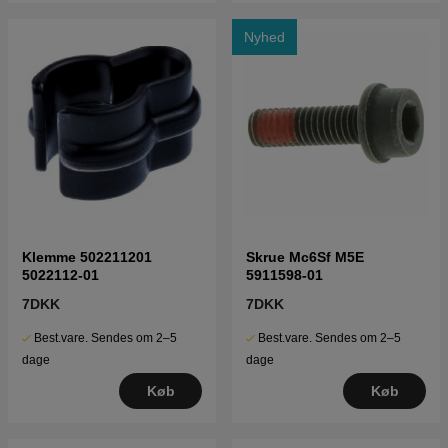
Nyhed
Klemme 502211201
Skrue Mc6Sf M5E
5022112-01
5911598-01
7DKK
7DKK
Best.vare. Sendes om 2–5
Best.vare. Sendes om 2–5
dage
dage
Køb
Køb