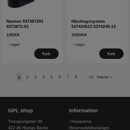
Næsten 537387201
Håndtagssystem
5373872-01
537424513 5374245-13
10DKK
345DKK
I lager
I lager
Køb
Køb
1
2
3
4
5
6
7
8
..
10
Næste
»
GPL shop
Information
Transportgatan 39
Husqvarna
422 46 Hisings Backa
Reservedelskataloget