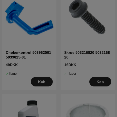
Chokerkontrol 503962501
Skrue 503216820 5032168-
5039625-01
20
49DKK
16DKK
I lager
I lager
Køb
Køb