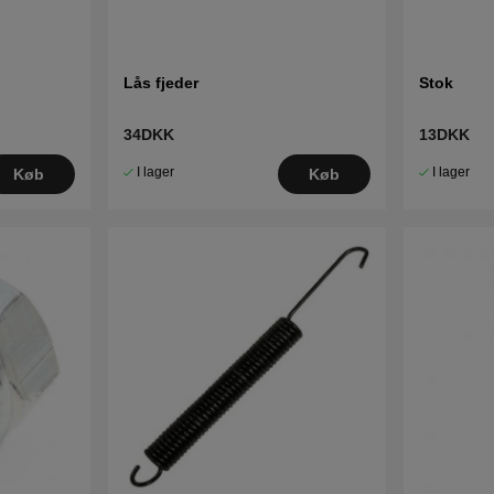
Lås fjeder
Stok
34DKK
13DKK
I lager
I lager
Køb
Køb