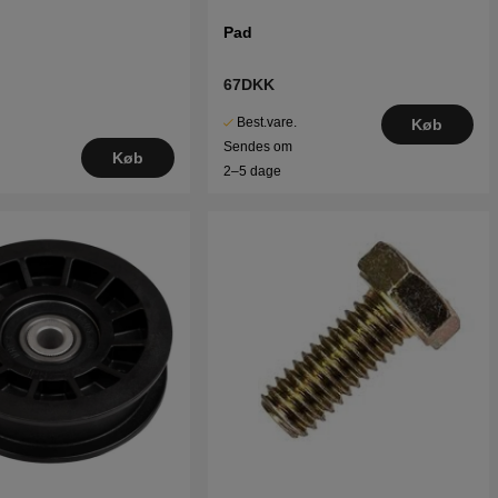
Pad
67DKK
Best.vare.
Køb
Sendes om
Køb
2–5 dage