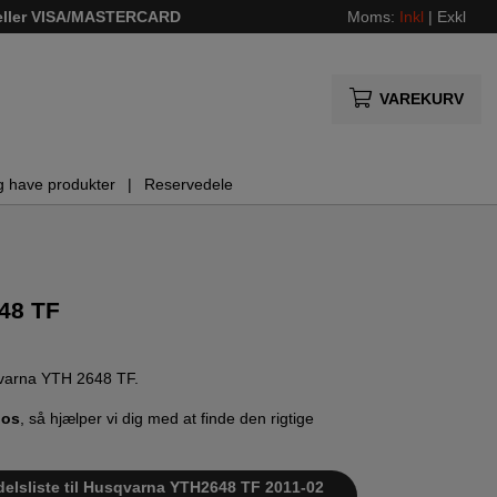
 eller VISA/MASTERCARD
Moms:
Inkl
|
Exkl
VAREKURV
g have produkter
Reservedele
48 TF
sqvarna YTH 2648 TF.
 os
, så hjælper vi dig med at finde den rigtige
delsliste til Husqvarna YTH2648 TF 2011-02