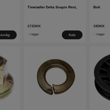
Timetæller Delta Snapin Rect,
Bolt
272DKK
19DKK
I lager
I lager
ervåg
Køb