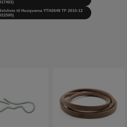
017402)
delsliste til Husqvarna YTH2648 TF 2010-12
022500)