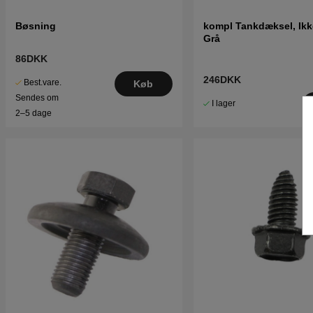
Bøsning
kompl Tankdæksel, Ikk
Grå
86DKK
246DKK
Best.vare.
Køb
Sendes om
I lager
2–5 dage