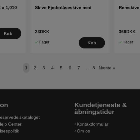
 x 1,010
Skive Fjederlåseskive med
Remskive
23DKK
369DKK
Køb
I lager
I lager
Køb
1
2
3
4
5
6
7
..
8
Næste
»
ion
Kundetjeneste &
åbningstider
eservedelskataloget
elp Center
Kontaktformular
sespolitik
Om os