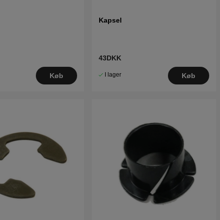
Kapsel
43DKK
I lager
Køb
Køb