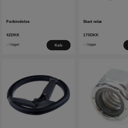
Forbindelse
Start relæ
42DKK
170DKK
I lager
I lager
Køb