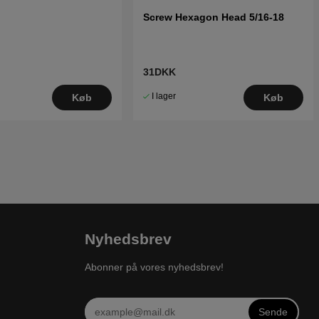
Screw Hexagon Head 5/16-18
31DKK
I lager
Køb
Køb
Nyhedsbrev
Abonner på vores nyhedsbrev!
Sende