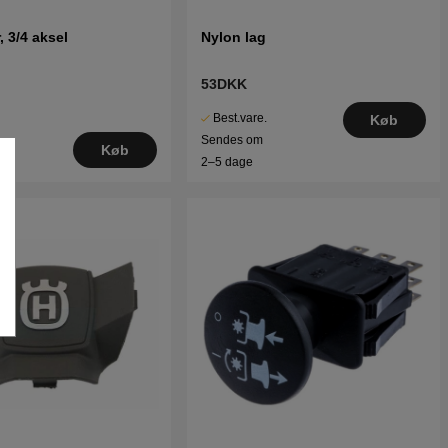
r, 3/4 aksel
Nylon lag
53DKK
Best.vare.
Køb
Sendes om
Køb
2–5 dage