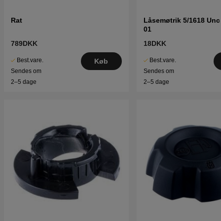
Rat
Låsemøtrik 5/1618 Unc
01
789DKK
18DKK
Best.vare.
Best.vare.
Køb
Sendes om
Sendes om
2–5 dage
2–5 dage