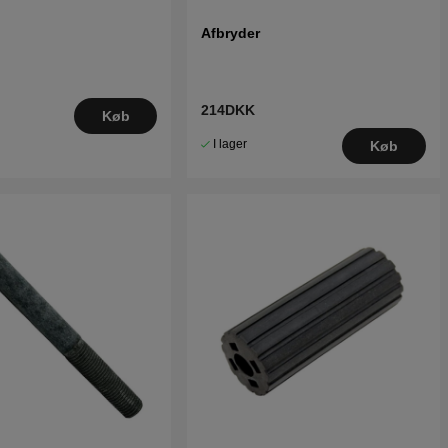
Afbryder
214DKK
Køb
I lager
Køb