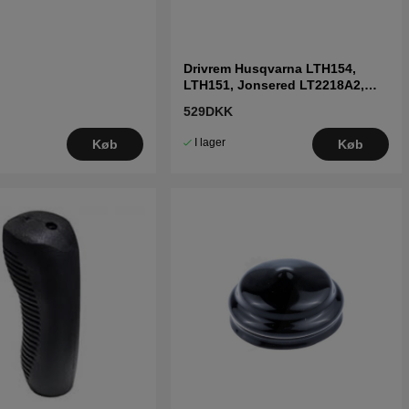
Drivrem Husqvarna LTH154,
LTH151, Jonsered LT2218A2,
LT2216A2
529DKK
I lager
Køb
Køb