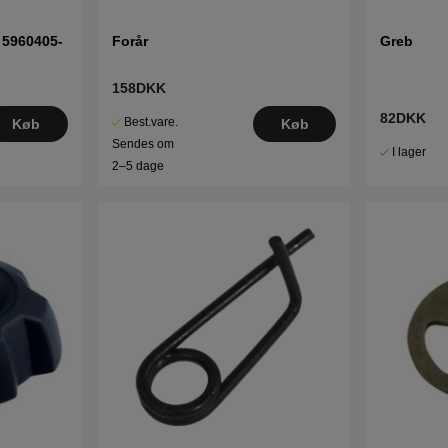
 5960405-
Forår
Greb
158DKK
82DKK
Best.vare.
Køb
Køb
Sendes om
I lager
2–5 dage