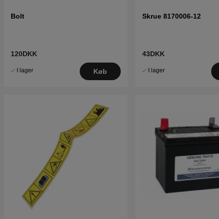
Bolt
Skrue 8170006-12
120DKK
43DKK
I lager
I lager
Køb