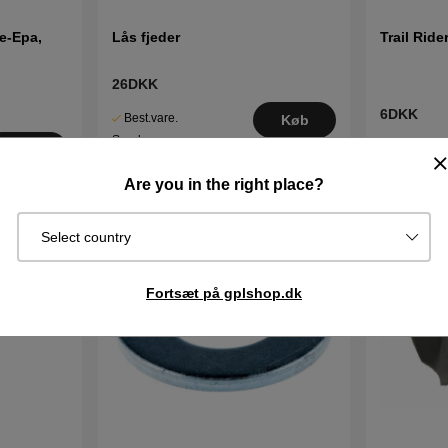
e-Epa,
Lås fjeder
Trail Ride
26DKK
6DKK
Best.vare.
Køb
Sendes om
I lager
Køb
2–5 dage
Are you in the right place?
Select country
Fortsæt på gplshop.dk