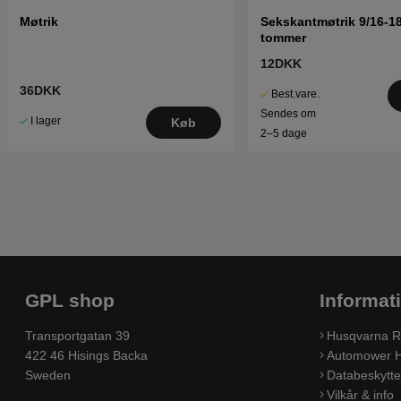
Møtrik
Sekskantmøtrik 9/16-18
tommer
12DKK
36DKK
Best.vare.
Sendes om
I lager
Køb
2–5 dage
GPL shop
Informat
Transportgatan 39
Husqvarna R
422 46 Hisings Backa
Automower H
Sweden
Databeskyttel
Vilkår & info