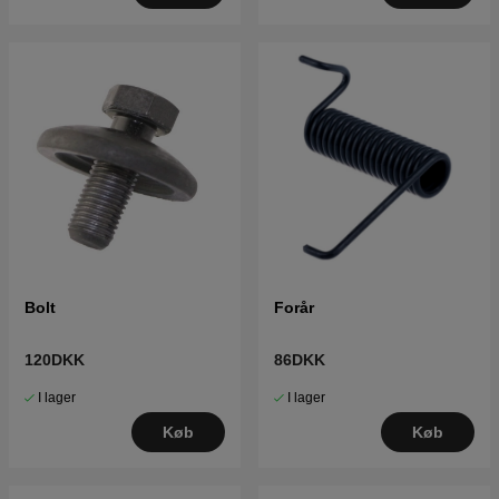
Bolt
Forår
120DKK
86DKK
I lager
I lager
Køb
Køb