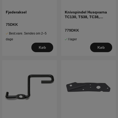
Fjederaksel
Knivspindel Husqvarna
TC130, TS38, TC38,
LTH126, LTH151 m.fl
75DKK
779DKK
Best.vare. Sendes om 2–5
I lager
dage
Køb
Køb