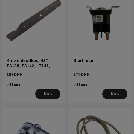
Kniv sideudkast 42"
Start relæ
TS138, TS142, LT141,
LT152, LTH171 og andre
189DKK
170DKK
I lager
I lager
Køb
Køb