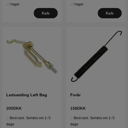
I lager
I lager
Køb
Køb
Ledsamling Løft Bag
Forår
200DKK
158DKK
Best.vare. Sendes om 2–5
Best.vare. Sendes om 2–5
dage
dage