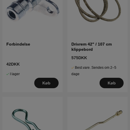
Forbindelse
Drivrem 42" / 107 cm
klippebord
575DKK
42DKK
Best.vare. Sendes om 2–5
I lager
dage
Køb
Køb