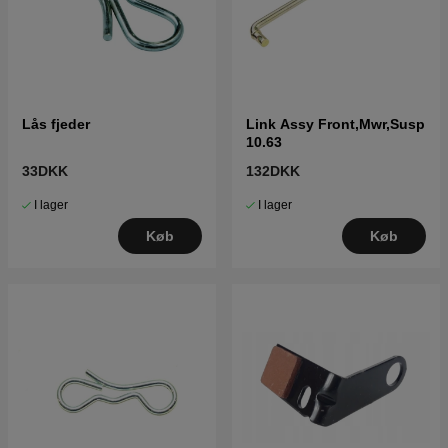
Lås fjeder
Link Assy Front,Mwr,Susp
10.63
33DKK
132DKK
I lager
I lager
Køb
Køb