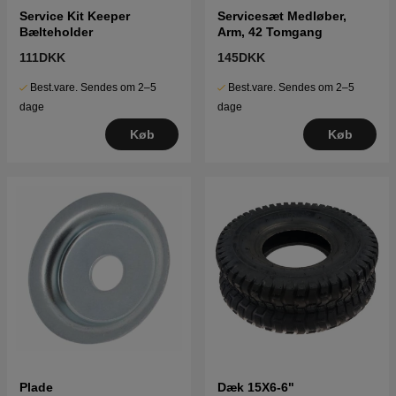
Service Kit Keeper
Servicesæt Medløber,
Bælteholder
Arm, 42 Tomgang
111DKK
145DKK
Best.vare. Sendes om 2–5
Best.vare. Sendes om 2–5
dage
dage
Køb
Køb
Plade
Dæk 15X6-6"