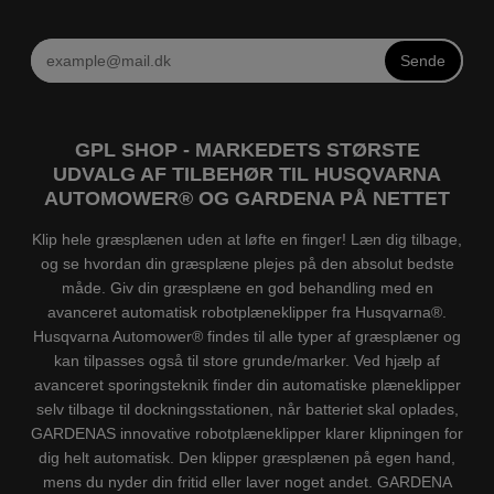
Sende
GPL SHOP - MARKEDETS STØRSTE
UDVALG AF TILBEHØR TIL HUSQVARNA
AUTOMOWER® OG GARDENA PÅ NETTET
Klip hele græsplænen uden at løfte en finger! Læn dig tilbage,
og se hvordan din græsplæne plejes på den absolut bedste
måde. Giv din græsplæne en god behandling med en
avanceret automatisk robotplæneklipper fra Husqvarna®.
Husqvarna Automower® findes til alle typer af græsplæner og
kan tilpasses også til store grunde/marker. Ved hjælp af
avanceret sporingsteknik finder din automatiske plæneklipper
selv tilbage til dockningsstationen, når batteriet skal oplades,
GARDENAS innovative robotplæneklipper klarer klipningen for
dig helt automatisk. Den klipper græsplænen på egen hand,
mens du nyder din fritid eller laver noget andet. GARDENA