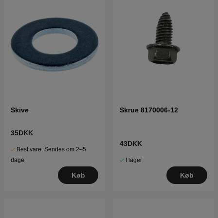
Skive
Skrue 8170006-12
35DKK
43DKK
Best.vare. Sendes om 2–5
I lager
dage
Køb
Køb