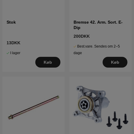
Stok
Bremse 42. Arm. Sort. E-
Dip
200DKK
13DKK
Best.vare. Sendes om 2–5
I lager
dage
Køb
Køb