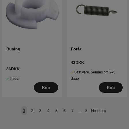
Busing
Forår
42DKK
86DKK
Best.vare. Sendes om 2–5
I lager
dage
Køb
Køb
1
2
3
4
5
6
7
..
8
Næste
»