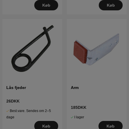
Køb
Køb
Lås fjeder
Arm
26DKK
185DKK
Best.vare. Sendes om 2–5
I lager
dage
Køb
Køb