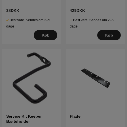
38DKK
429DKK
Best.vare. Sendes om 2–5
Best.vare. Sendes om 2–5
dage
dage
Køb
Køb
Service Kit Keeper
Plade
Bælteholder