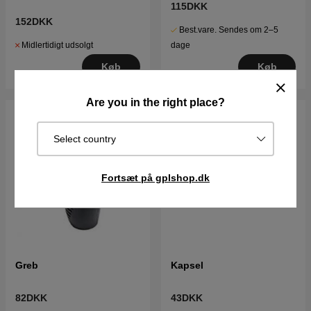
115DKK
152DKK
Best.vare. Sendes om 2–5
Midlertidigt udsolgt
dage
Køb
Køb
Are you in the right place?
Select country
Fortsæt på gplshop.dk
Greb
Kapsel
82DKK
43DKK