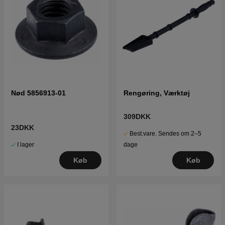
Nød 5856913-01
Rengøring, Værktøj
309DKK
23DKK
Best.vare. Sendes om 2–5
I lager
dage
Køb
Køb