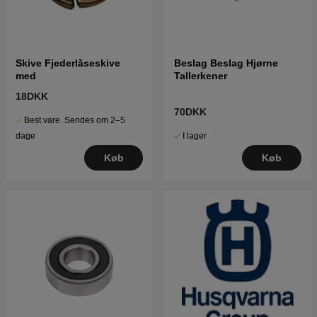
Skive Fjederlåseskive
Beslag Beslag Hjørne
med
Tallerkener
18DKK
70DKK
Best.vare. Sendes om 2–5
I lager
dage
Køb
Køb