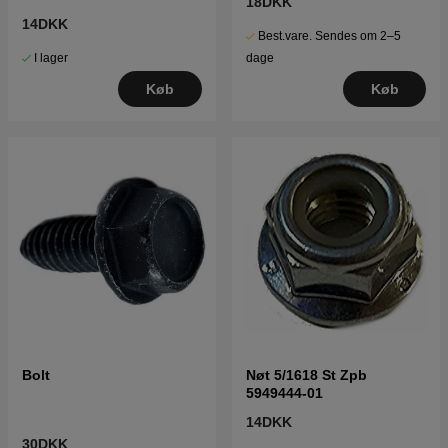
18DKK
14DKK
Best.vare. Sendes om 2–5
I lager
dage
Køb
Køb
Bolt
Nøt 5/1618 St Zpb
5949444-01
14DKK
30DKK