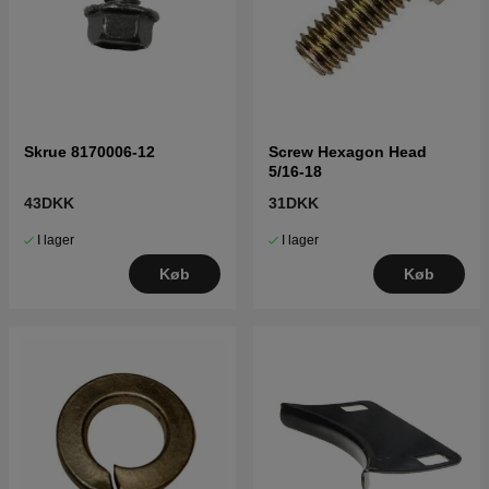
Skrue 8170006-12
Screw Hexagon Head
5/16-18
43DKK
31DKK
I lager
I lager
Køb
Køb