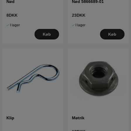
Nød
Nød 5866689-01
8DKK
23DKK
I lager
I lager
Køb
Køb
Klip
Møtrik