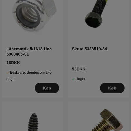
Låsemøtrik 5/1618 Unc
Skrue 5328510-84
5960405-01
18DKK
53DKK
Best.vare. Sendes om 2–5
I lager
dage
Køb
Køb