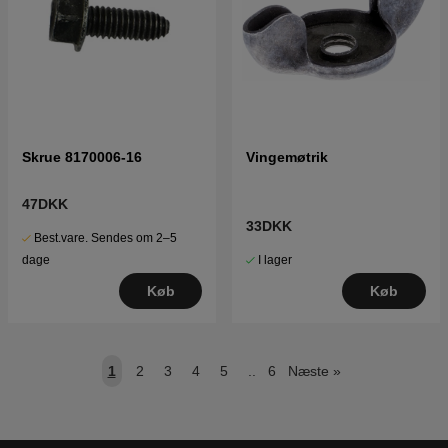
Skrue 8170006-16
Vingemøtrik
47DKK
33DKK
Best.vare. Sendes om 2–5
I lager
dage
Køb
Køb
1
2
3
4
5
..
6
Næste
»