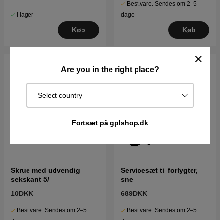
Best.vare. Sendes om 2–5
I lager
dage
Køb
Køb
Are you in the right place?
Select country
Fortsæt på gplshop.dk
Skrue med udvendig
Servicesæt til forlygter,
sekskant 5/
sne
10DKK
689DKK
Best.vare. Sendes om 2–5
Best.vare. Sendes om 2–5