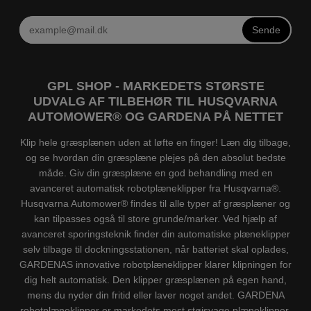
Sende
GPL SHOP - MARKEDETS STØRSTE
UDVALG AF TILBEHØR TIL HUSQVARNA
AUTOMOWER® OG GARDENA PÅ NETTET
Klip hele græsplænen uden at løfte en finger! Læn dig tilbage,
og se hvordan din græsplæne plejes på den absolut bedste
måde. Giv din græsplæne en god behandling med en
avanceret automatisk robotplæneklipper fra Husqvarna®.
Husqvarna Automower® findes til alle typer af græsplæner og
kan tilpasses også til store grunde/marker. Ved hjælp af
avanceret sporingsteknik finder din automatiske plæneklipper
selv tilbage til dockningsstationen, når batteriet skal oplades,
GARDENAS innovative robotplæneklipper klarer klipningen for
dig helt automatisk. Den klipper græsplænen på egen hand,
mens du nyder din fritid eller laver noget andet. GARDENA
robotplæneklipper er markedets mest støjsvage plæneklipper.