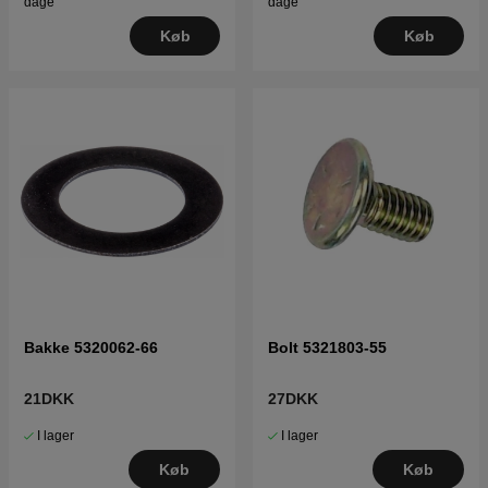
dage
dage
Køb
Køb
Bakke 5320062-66
Bolt 5321803-55
21DKK
27DKK
I lager
I lager
Køb
Køb