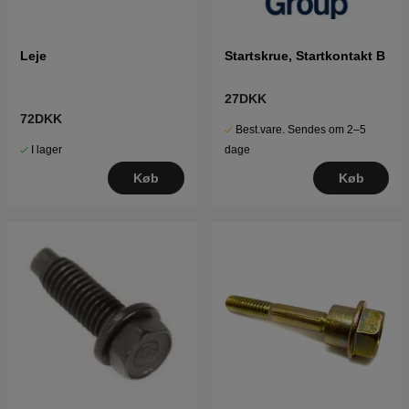
Leje
Startskrue, Startkontakt B
27DKK
72DKK
Best.vare. Sendes om 2–5
I lager
dage
Køb
Køb