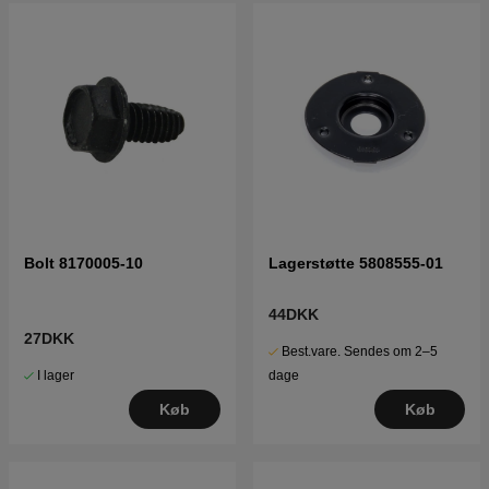
Bolt 8170005-10
Lagerstøtte 5808555-01
44DKK
27DKK
Best.vare. Sendes om 2–5
I lager
dage
Køb
Køb