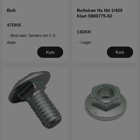
Bolt
Boltskær Hx Hd 1/420
Klart 5880775-02
47DKK
14DKK
Best.vare. Sendes om 2–5
I lager
dage
Køb
Køb