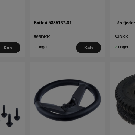
Batteri 5835167-01
Lås fjede
595DKK
33DKK
I lager
I lager
Køb
Køb