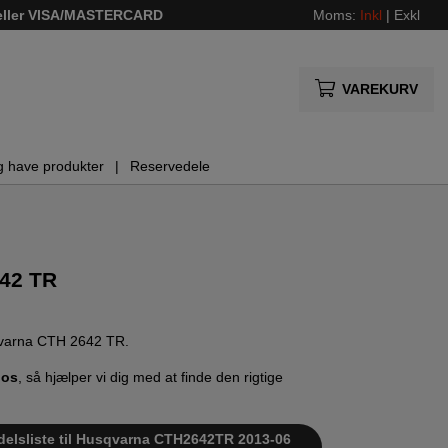
 eller VISA/MASTERCARD
Moms:
Inkl
|
Exkl
VAREKURV
g have produkter
Reservedele
42 TR
usqvarna CTH 2642 TR.
 os
, så hjælper vi dig med at finde den rigtige
edelsliste til Husqvarna CTH2642TR 2013-06