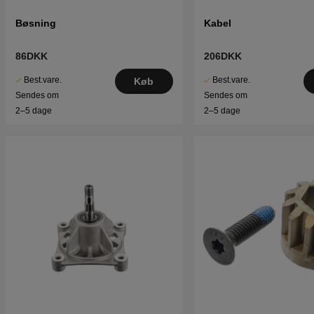
Bøsning
Kabel
86DKK
206DKK
Best.vare.
Best.vare.
Køb
Sendes om
Sendes om
2–5 dage
2–5 dage