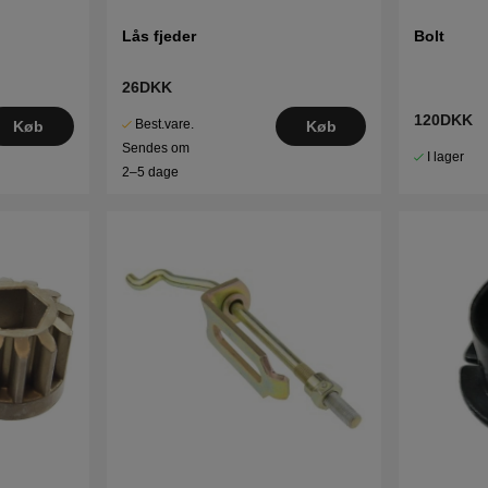
Lås fjeder
Bolt
26DKK
120DKK
Best.vare.
Køb
Køb
Sendes om
I lager
2–5 dage