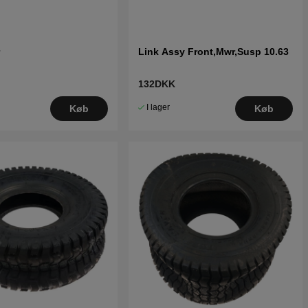
r
Link Assy Front,Mwr,Susp 10.63
132DKK
I lager
Køb
Køb