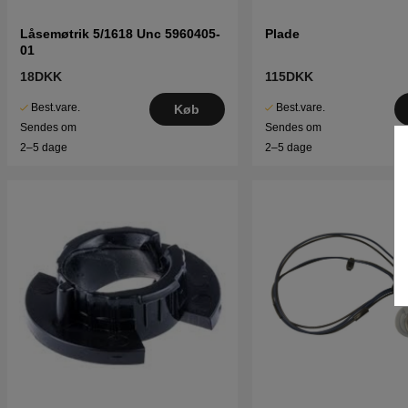
Låsemøtrik 5/1618 Unc 5960405-
Plade
01
18DKK
115DKK
Best.vare.
Best.vare.
Køb
Sendes om
Sendes om
2–5 dage
2–5 dage