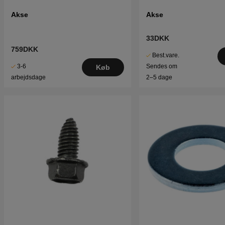
Akse
Akse
33DKK
759DKK
Best.vare.
3-6
Sendes om
Køb
arbejdsdage
2–5 dage