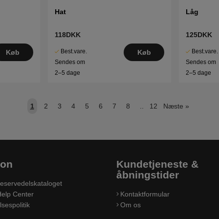
Hat
Låg
118DKK
125DKK
Best.vare.
Best.vare.
Køb
Køb
Sendes om
Sendes om
2–5 dage
2–5 dage
1
2
3
4
5
6
7
8
..
12
Næste
»
ion
Kundetjeneste &
åbningstider
eservedelskataloget
elp Center
Kontaktformular
sespolitik
Om os