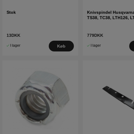
Stok
Knivspindel Husqvarn
TS38, TC38, LTH126, L
13DKK
779DKK
I lager
I lager
Køb