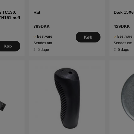
a TC130,
Rat
Dæk 15X6
TH151 m.fl
789DKK
429DKK
Best.vare.
Best.vare.
Køb
Sendes om
Sendes om
Køb
2–5 dage
2–5 dage