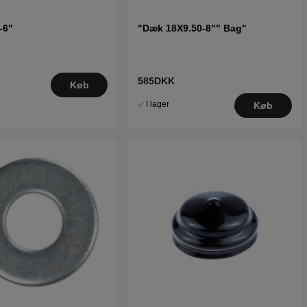
-6"
"Dæk 18X9.50-8"" Bag"
585DKK
Køb
I lager
Køb