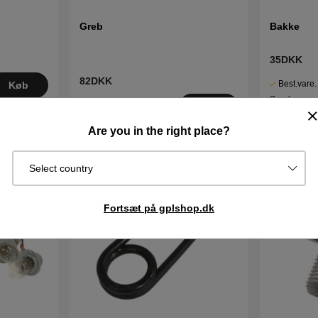
Greb
Bakke
35DKK
82DKK
Best.vare.
Køb
Sendes om
I lager
Køb
2–5 dage
Are you in the right place?
Select country
Fortsæt på gplshop.dk