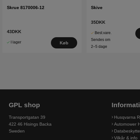
Skrue 8170006-12
Skive
35DKK
43DKK
Best.vare.
Sendes om
I lager
Køb
2–5 dage
GPL shop
Informat
Transportgatan 39
Husqvarna R
422 46 Hisings Backa
Automower H
Sweden
Databeskyttel
Vilkår & info