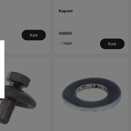
Kapsel
43DKK
Køb
I lager
Køb