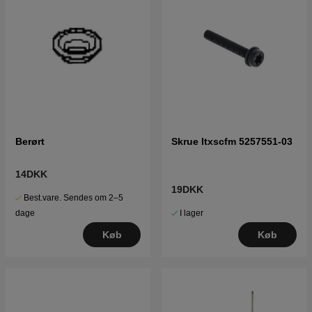
Berørt
Skrue Itxscfm 5257551-03
14DKK
19DKK
Best.vare. Sendes om 2–5
I lager
dage
Køb
Køb