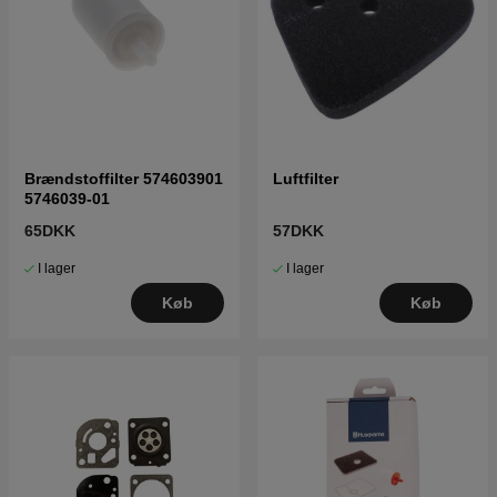
Brændstoffilter 574603901
Luftfilter
5746039-01
65DKK
57DKK
I lager
I lager
Køb
Køb