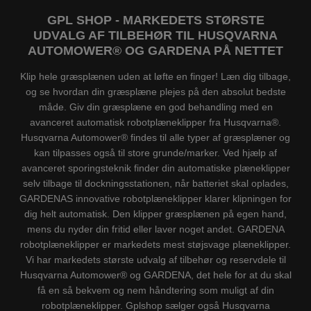
GPL SHOP - MARKEDETS STØRSTE
UDVALG AF TILBEHØR TIL HUSQVARNA
AUTOMOWER® OG GARDENA PÅ NETTET
Klip hele græsplænen uden at løfte en finger! Læn dig tilbage,
og se hvordan din græsplæne plejes på den absolut bedste
måde. Giv din græsplæne en god behandling med en
avanceret automatisk robotplæneklipper fra Husqvarna®.
Husqvarna Automower® findes til alle typer af græsplæner og
kan tilpasses også til store grunde/marker. Ved hjælp af
avanceret sporingsteknik finder din automatiske plæneklipper
selv tilbage til dockningsstationen, når batteriet skal oplades,
GARDENAS innovative robotplæneklipper klarer klipningen for
dig helt automatisk. Den klipper græsplænen på egen hand,
mens du nyder din fritid eller laver noget andet. GARDENA
robotplæneklipper er markedets mest støjsvage plæneklipper.
Vi har markedets største udvalg af tilbehør og reservdele til
Husqvarna Automower® og GARDENA, det hele for at du skal
få en så bekvem og nem håndtering som muligt af din
robotplæneklipper. Gplshop sælger også Husqvarna