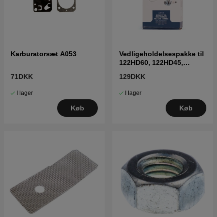
Karburatorsæt A053
Vedligeholdelsespakke til
122HD60, 122HD45,
322HD60
71DKK
129DKK
I lager
I lager
Køb
Køb