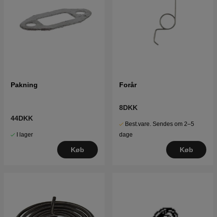
Pakning
Forår
8DKK
44DKK
Best.vare. Sendes om 2–5
I lager
dage
Køb
Køb