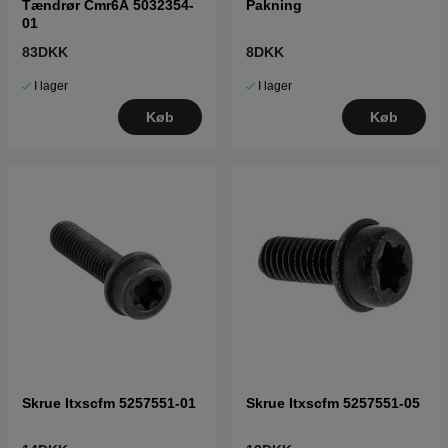
Tændrør Cmr6A 5032354-
Pakning
01
83DKK
8DKK
I lager
I lager
Køb
Køb
Skrue Itxscfm 5257551-01
Skrue Itxscfm 5257551-05