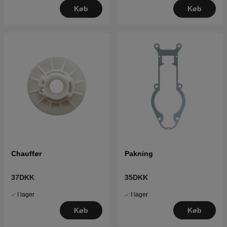
Køb
Køb
Chauffør
Pakning
37DKK
35DKK
I lager
I lager
Køb
Køb