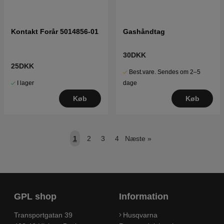
Kontakt Forår 5014856-01
Gashåndtag
30DKK
25DKK
Best.vare. Sendes om 2–5
I lager
dage
Køb
Køb
1
2
3
4
Næste
»
GPL shop
Information
Transportgatan 39
Husqvarna