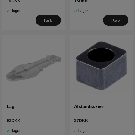
14DKK
13DKK
I lager
I lager
Køb
Køb
Låg
Afstandsskive
92DKK
27DKK
I lager
I lager