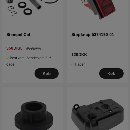
Stempel Cpl
Stopknap 5374190-01
350DKK
369DKK
129DKK
Best.vare. Sendes om 2–5
I lager
dage
Køb
Køb