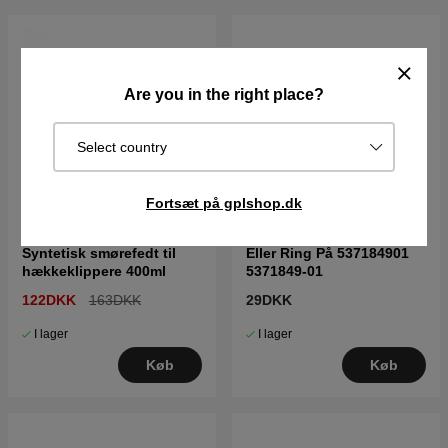
Are you in the right place?
Select country
Fortsæt på gplshop.dk
Syntetisk smørefedt til
Eller Ring På 537184901
hækkeklippere 400ml
5371849-01
122DKK
163DKK
29DKK
I lager
I lager
Køb
Køb