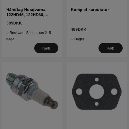
Håndtag Husqvarna
Komplet karburator
122HD45, 122HD60,
322HD60
385DKK
469DKK
Best.vare. Sendes om 2–5
I lager
dage
Køb
Køb