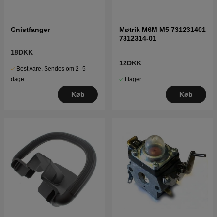
Gnistfanger
Møtrik M6M M5 731231401
7312314-01
18DKK
12DKK
Best.vare. Sendes om 2–5
I lager
dage
Køb
Køb