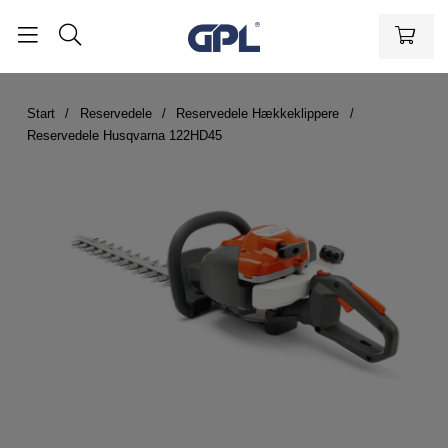
Start
Reservedele
Reservedele Hækkeklippere
Reservedele Husqvarna 122HD45