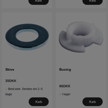
Køb
Køb
Skive
Busing
35DKK
86DKK
Best.vare. Sendes om 2–5
I lager
dage
Køb
Køb