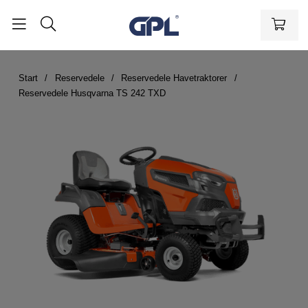
Start
Reservedele
Reservedele Havetraktorer
Reservedele Husqvarna TS 242 TXD