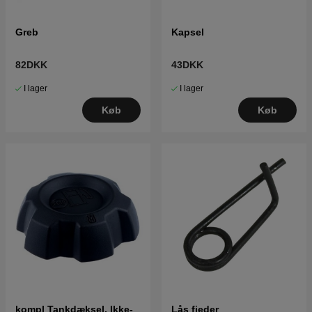
Greb
Kapsel
82DKK
43DKK
I lager
I lager
Køb
Køb
kompl Tankdæksel, Ikke-
Lås fjeder