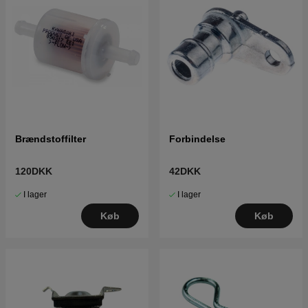
Brændstoffilter
Forbindelse
120DKK
42DKK
I lager
I lager
Køb
Køb