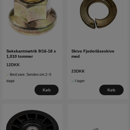
Sekskantmøtrik 9/16-18 x
Skive Fjederlåseskive
1,010 tommer
med
12DKK
23DKK
Best.vare. Sendes om 2–5
I lager
dage
Køb
Køb