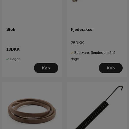
Stok
Fjederaksel
75DKK
13DKK
Best.vare. Sendes om 2–5
I lager
dage
Køb
Køb