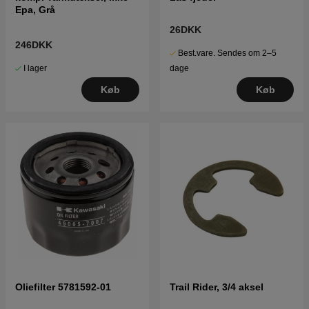
Epa, Grå
26DKK
246DKK
Best.vare. Sendes om 2–5
I lager
dage
Køb
Køb
Oliefilter 5781592-01
Trail Rider, 3/4 aksel