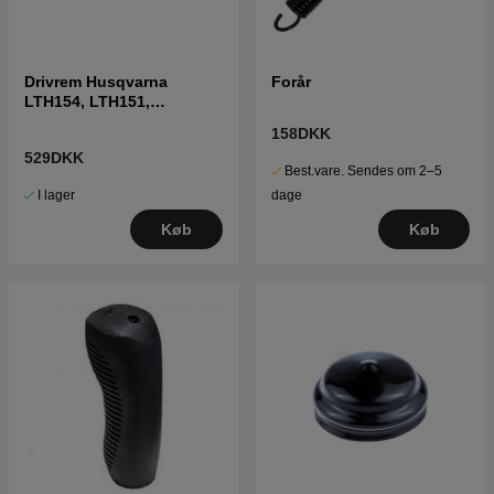
Drivrem Husqvarna
Forår
LTH154, LTH151,
Jonsered LT2218A2,
158DKK
LT2216A2
529DKK
Best.vare. Sendes om 2–5
I lager
dage
Køb
Køb