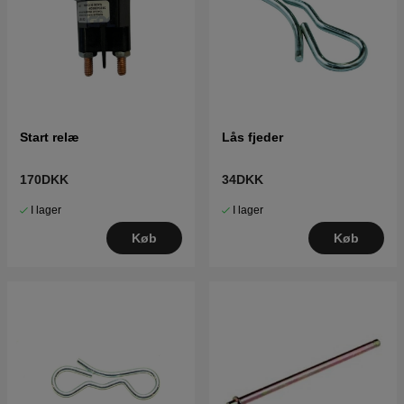
Start relæ
Lås fjeder
170DKK
34DKK
I lager
I lager
Køb
Køb