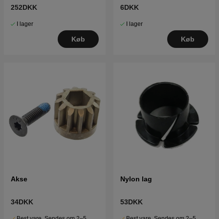
252DKK
6DKK
I lager
I lager
Køb
Køb
Akse
Nylon lag
34DKK
53DKK
Best.vare. Sendes om 2–5
Best.vare. Sendes om 2–5