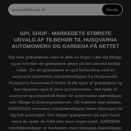
Sende
GPL SHOP - MARKEDETS STØRSTE
UDVALG AF TILBEHØR TIL HUSQVARNA
AUTOMOWER® OG GARDENA PÅ NETTET
Klip hele græsplænen uden at løfte en finger! Læn dig tilbage,
og se hvordan din græsplæne plejes på den absolut bedste
måde. Giv din græsplæne en god behandling med en
avanceret automatisk robotplæneklipper fra Husqvarna®.
Husqvarna Automower® findes til alle typer af græsplæner og
kan tilpasses også til store grunde/marker. Ved hjælp af
avanceret sporingsteknik finder din automatiske plæneklipper
selv tilbage til dockningsstationen, når batteriet skal oplades,
GARDENAS innovative robotplæneklipper klarer klipningen for
dig helt automatisk. Den klipper græsplænen på egen hand,
mens du nyder din fritid eller laver noget andet. GARDENA
robotplæneklipper er markedets mest støjsvage plæneklipper.