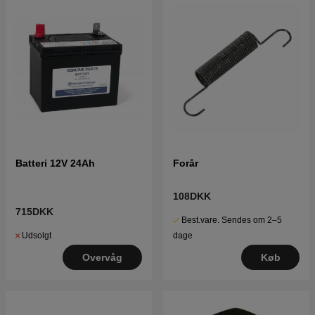
Batteri 12V 24Ah
Forår
108DKK
715DKK
Best.vare. Sendes om 2–5
Udsolgt
dage
Overvåg
Køb