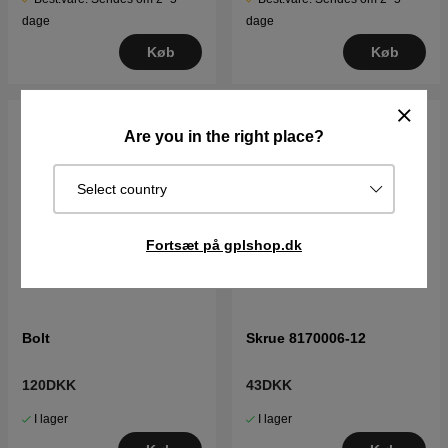
dage
dage
Køb
Køb
Are you in the right place?
Select country
Fortsæt på gplshop.dk
Bolt
Skrue 8170006-12
120DKK
43DKK
I lager
I lager