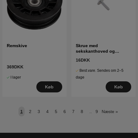
Remskive
Skrue med
sekskanthoved og
gevindskæreskrue
16DKK
369DKK
Best.vare. Sendes om 2–5
I lager
dage
Køb
Køb
1
2
3
4
5
6
7
8
..
9
Næste
»