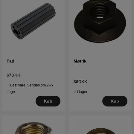
Pad
Møtrik
67DKK
36DKK
Best.vare. Sendes om 2–5
I lager
dage
Køb
Køb