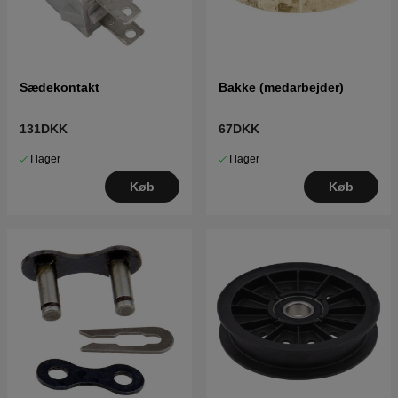
Sædekontakt
Bakke (medarbejder)
131DKK
67DKK
I lager
I lager
Køb
Køb