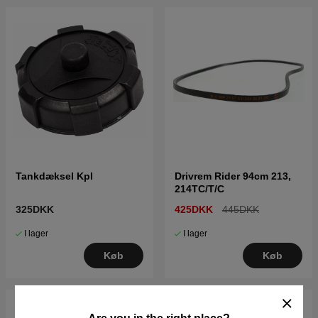
Tankdæksel Kpl
Drivrem Rider 94cm 213,
214TC/T/C
325DKK
425DKK
445DKK
I lager
I lager
Køb
Køb