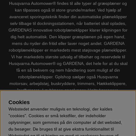
Husqvarna Automower® findes til alle typer af græsplæner og
kan tilpasses også til store grunde/marker. Ved hjælp af
avanceret sporingsteknik finder din automatiske plæneklipper
selv tilbage til dockningsstationen, når batteriet skal oplades,
GARDENAS innovative robotplæneklipper klarer klipningen for
dig helt automatisk. Den klipper græsplænen på egen hand,
mens du nyder din fritid eller laver noget andet. GARDENA
robotplæneklipper er markedets mest støjsvage plæneklipper.
Vi har markedets største udvalg af tilbehør og reservdele til
Husqvarna Automower® og GARDENA, det hele for at du skal
få en så bekvem og nem håndtering som muligt af din
robotplæneklipper. Gplshop sælger også Husqvarna
motorsav, arbejdstøj, buskryddere, trimmers, Hækkeklippere,
Jordfræsere, Løvblæser, sneslynger, Højtryksrensere,
Støvsugere, Kapsave, Økser, Klippo Plæneklippere, Legetøj
Cookies
m.m.
Webstedet anvender muligvis en teknologi, der kaldes
"cookies". Cookies er små tekstfiler, der indeholder
oplysninger, som gemmes på din computer af det websted,
du besøger. De bruges til at give ekstra funktionalitet til
Webstedet og til at hjælpe os med at analysere brugen af