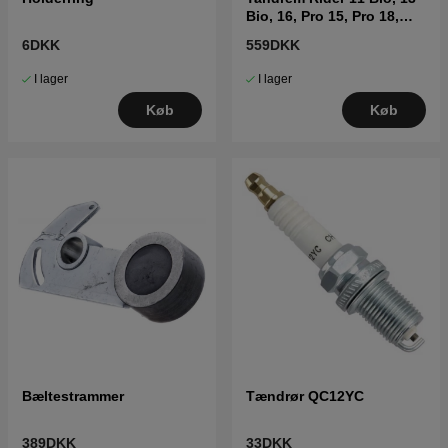
Bio, 16, Pro 15, Pro 18,
15V2
6DKK
559DKK
I lager
I lager
Køb
Køb
Bæltestrammer
Tændrør QC12YC
389DKK
33DKK