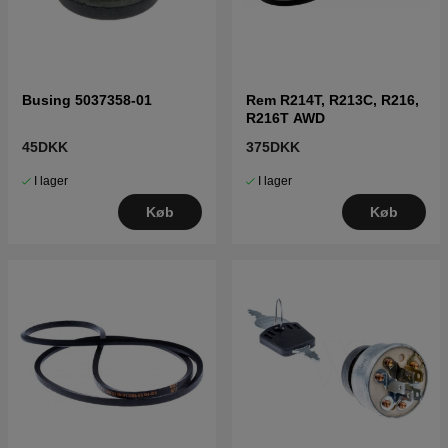
Busing 5037358-01
Rem R214T, R213C, R216,
R216T AWD
45DKK
375DKK
I lager
I lager
Køb
Køb