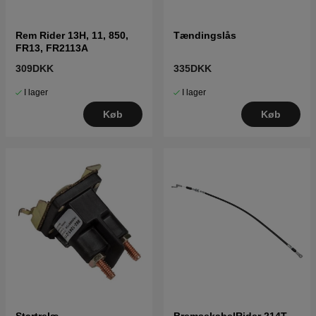
Rem Rider 13H, 11, 850,
Tændingslås
FR13, FR2113A
309DKK
335DKK
I lager
I lager
Køb
Køb
Startrelæ
BremsekabelRider 214T