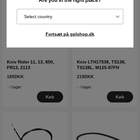
Are you in the right place?
Select country
Fortsæt på gplshop.dk
Kniv Rider 11, 13, 850,
Kniv LTH17538, TS138,
FR13, 2113
TS138L, M125-97FH
185DKK
219DKK
I lager
I lager
Køb
Køb