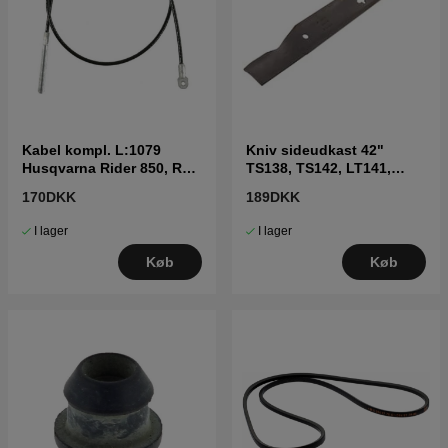
Kabel kompl. L:1079
Kniv sideudkast 42"
Husqvarna Rider 850, R11,
TS138, TS142, LT141,
R13 mfl
LT152, LTH171 og andre
170DKK
189DKK
I lager
I lager
Køb
Køb