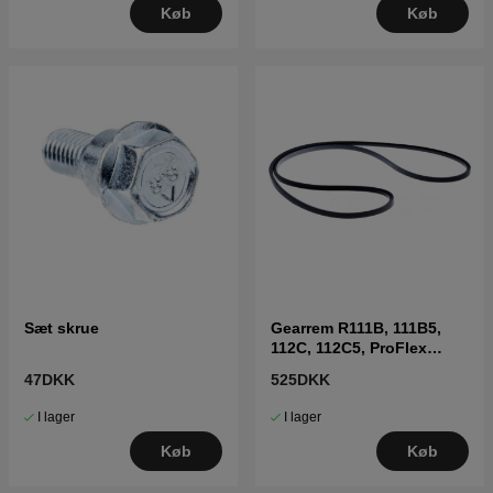
Køb
Køb
Sæt skrue
Gearrem R111B, 111B5,
112C, 112C5, ProFlex
18,20,21
47DKK
525DKK
I lager
I lager
Køb
Køb