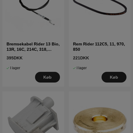
Bremsekabel Rider 13 Bio,
Rem Rider 112C5, 11, 970,
13R, 16C, 214C, 318,
850
ProFlex 18,20
395DKK
221DKK
I lager
I lager
Køb
Køb