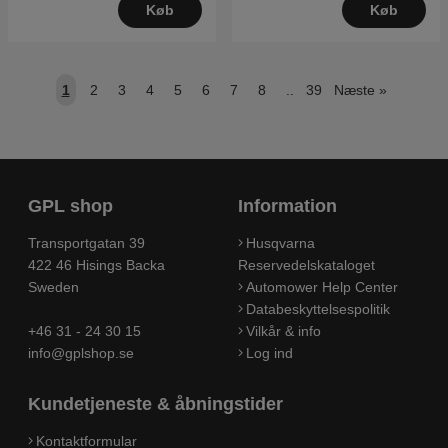
Køb
Køb
1
2
3
4
5
6
7
8
..
39
Næste
»
GPL shop
Information
Transportgatan 39
Husqvarna
422 46 Hisings Backa
Reservedelskataloget
Sweden
Automower Help Center
Databeskyttelsespolitik
+46 31 - 24 30 15
Vilkår & info
info@gplshop.se
Log ind
Kundetjeneste & åbningstider
Kontaktformular