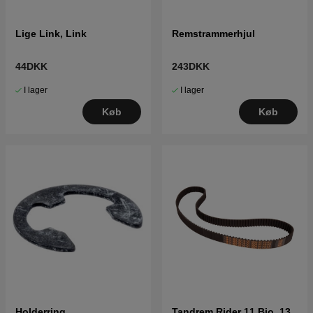
Lige Link, Link
Remstrammerhjul
44DKK
243DKK
I lager
I lager
Køb
Køb
Holderring
Tandrem Rider 11 Bio, 13