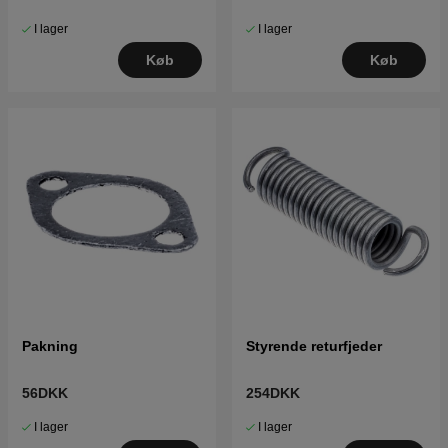
I lager
I lager
Køb
Køb
Pakning
Styrende returfjeder
56DKK
254DKK
I lager
I lager