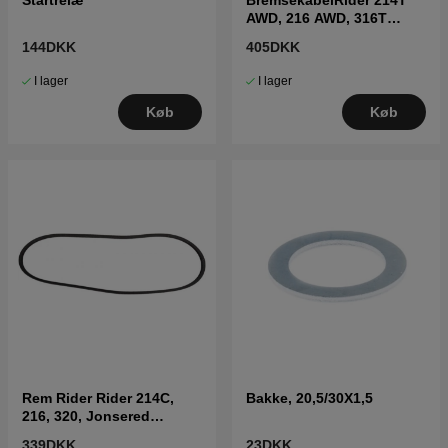
AWD, 216 AWD, 316T
AWD, 316TsX AWD
144DKK
405DKK
I lager
I lager
Køb
Køb
Rem Rider Rider 214C,
Bakke, 20,5/30X1,5
216, 320, Jonsered
FR2215, FR2216
339DKK
23DKK