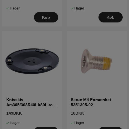
I lager
I lager
Køb
Køb
Knivskiv
Skrue M4 Forsænket
Am305/308R40Lir80Lirob6
5351305-02
001000 5744871-01
149DKK
10DKK
I lager
I lager