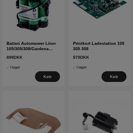
Batteri Automower Liion
Printkort Ladestation 105
105/305/308/Gardena
305 308
R40R70 5895861-01
899DKK
879DKK
I lager
I lager
Køb
Køb