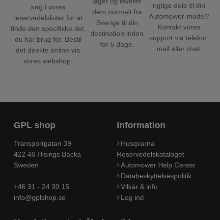
lager og leverer
rigtige dele til din
søg i vores
dem normalt fra
Automower-model?
reservedelslister for at
Sverige til din
Kontakt vores
finde den specifikke del,
destination inden
support via telefon,
du har brug for. Bestil
for 5 dage.
mail eller chat.
det direkte online via
vores webshop.
GPL shop
Information
Transportgatan 39
Husqvarna
422 46 Hisings Backa
Reservedelskataloget
Sweden
Automower Help Center
Databeskyttelsespolitik
+46 31 - 24 30 15
Vilkår & info
info@gplshop.se
Log ind