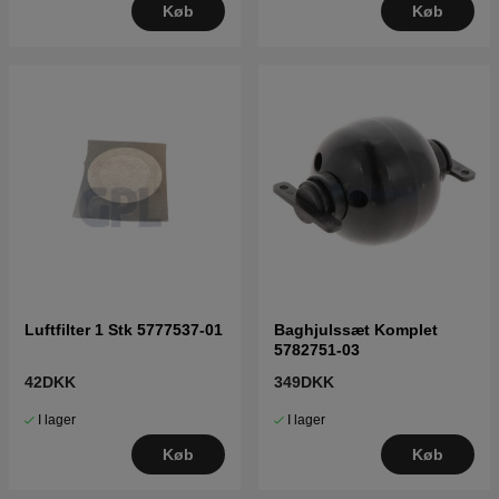
Køb
Køb
Luftfilter 1 Stk 5777537-01
Baghjulssæt Komplet
5782751-03
42DKK
349DKK
I lager
I lager
Køb
Køb