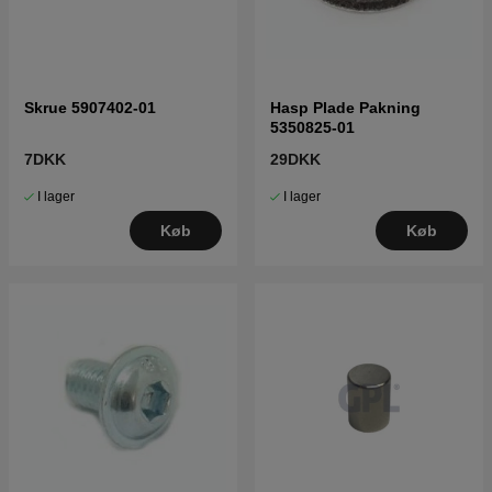
Skrue 5907402-01
Hasp Plade Pakning
5350825-01
7DKK
29DKK
I lager
I lager
Køb
Køb