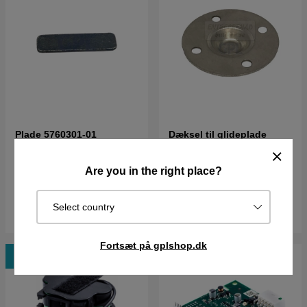
Plade 5760301-01
Dæksel til glideplade
25DKK
60DKK
Are you in the right place?
I lager
I lager
Select country
Køb
Køb
Fortsæt på gplshop.dk
Nyhed