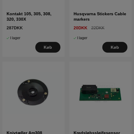
Kontakt 105, 305, 308,
Husqvarna Stickers Cable
320, 330X
markers
287DKK
20DKK
22DKK
I lager
I lager
Køb
Køb
Knivtæller Am308
Kredsløbssløjfesensor