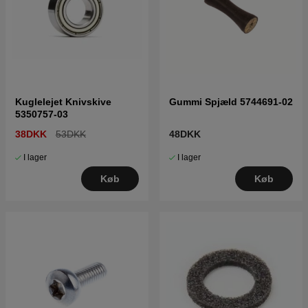
Kuglelejet Knivskive
Gummi Spjæld 5744691-02
5350757-03
38DKK
53DKK
48DKK
I lager
I lager
Køb
Køb