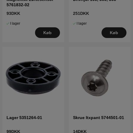
5761832-02
93DKK
251DKK
I lager
I lager
Køb
Køb
Lager 5351264-01
Skrue Itxpant 5744501-01
99DKK
14DKK