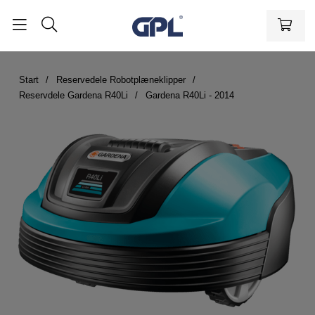
Start
Reservedele Robotplæneklipper
Reservdele Gardena R40Li
Gardena R40Li - 2014