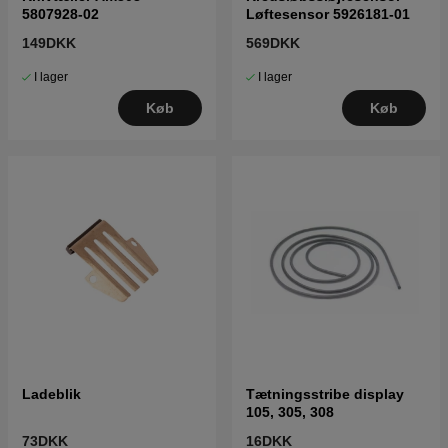
5807928-02
Løftesensor 5926181-01
149DKK
569DKK
I lager
I lager
Køb
Køb
Ladeblik
Tætningsstribe display
105, 305, 308
73DKK
16DKK