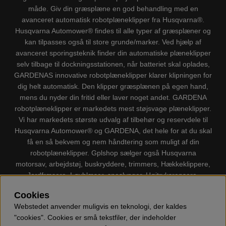
måde. Giv din græsplæne en god behandling med en
avanceret automatisk robotplæneklipper fra Husqvarna®.
Husqvarna Automower® findes til alle typer af græsplæner og
kan tilpasses også til store grunde/marker. Ved hjælp af
avanceret sporingsteknik finder din automatiske plæneklipper
selv tilbage til dockningsstationen, når batteriet skal oplades,
GARDENAS innovative robotplæneklipper klarer klipningen for
dig helt automatisk. Den klipper græsplænen på egen hand,
mens du nyder din fritid eller laver noget andet. GARDENA
robotplæneklipper er markedets mest støjsvage plæneklipper.
Vi har markedets største udvalg af tilbehør og reservdele til
Husqvarna Automower® og GARDENA, det hele for at du skal
få en så bekvem og nem håndtering som muligt af din
robotplæneklipper. Gplshop sælger også Husqvarna
motorsav, arbejdstøj, buskryddere, trimmers, Hækkeklippere,
Jordfræsere, Løvblæser, sneslynger, Højtryksrensere,
Støvsugere, Kapsave, Økser, Klippo Plæneklippere, Legetøj
Cookies
m.m.
Webstedet anvender muligvis en teknologi, der kaldes
"cookies". Cookies er små tekstfiler, der indeholder