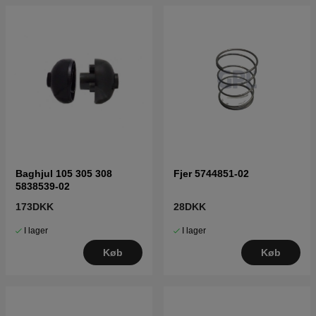
Baghjul 105 305 308
Fjer 5744851-02
5838539-02
173DKK
28DKK
I lager
I lager
Køb
Køb