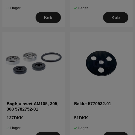
I lager
I lager
Køb
Køb
Baghjulssæt AM105, 305,
Bakke 5770932-01
308 5782752-01
137DKK
51DKK
I lager
I lager