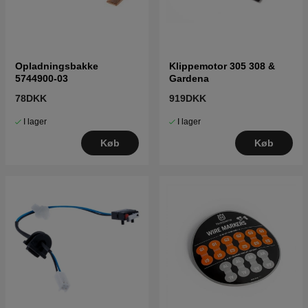
Opladningsbakke
Klippemotor 305 308 &
5744900-03
Gardena
78DKK
919DKK
I lager
I lager
Køb
Køb