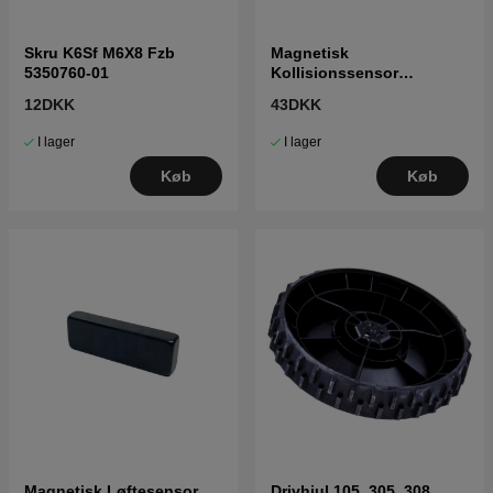
Skru K6Sf M6X8 Fzb
Magnetisk
5350760-01
Kollisionssensor
5761833-01
12DKK
43DKK
I lager
I lager
Køb
Køb
Magnetisk Løftesensor
Drivhjul 105, 305, 308