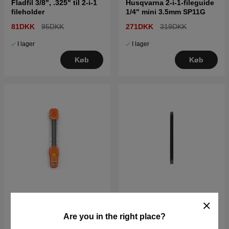
Fladfil 3/8", .325" til 2-i-1
Husqvarna 2-i-1-fileguide
fileholder
1/4" mini 3.5mm SP11G
81DKK
95DKK
271DKK
319DKK
I lager
I lager
Køb
Køb
Husqvarna 2-i-1-fileguide
Fladfil 1/4" mini til 2-i-1
.325" 4.8mm S35G, C33,
fileholder
Are you in the right place?
C35