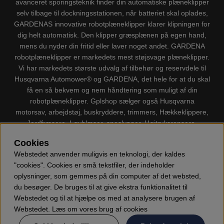
avanceret sporingsteknik finder din automatiske plæneklipper
selv tilbage til dockningsstationen, når batteriet skal oplades,
GARDENAS innovative robotplæneklipper klarer klipningen for
dig helt automatisk. Den klipper græsplænen på egen hand,
mens du nyder din fritid eller laver noget andet. GARDENA
robotplæneklipper er markedets mest støjsvage plæneklipper.
Vi har markedets største udvalg af tilbehør og reservdele til
Husqvarna Automower® og GARDENA, det hele for at du skal
få en så bekvem og nem håndtering som muligt af din
robotplæneklipper. Gplshop sælger også Husqvarna
motorsav, arbejdstøj, buskryddere, trimmers, Hækkeklippere,
Jordfræsere, Løvblæser, sneslynger, Højtryksrensere,
Støvsugere, Kapsave, Økser, Klippo Plæneklippere, Legetøj
Cookies
m.m.
Webstedet anvender muligvis en teknologi, der kaldes
"cookies". Cookies er små tekstfiler, der indeholder
oplysninger, som gemmes på din computer af det websted,
du besøger. De bruges til at give ekstra funktionalitet til
Webstedet og til at hjælpe os med at analysere brugen af
Webstedet. Læs om vores brug af cookies