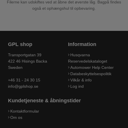
Filerne kan udskiftes ved at åbne det øverste låg. Bagpå findes
også et ophængshul til opbevaring.
GPL shop
Information
Transportgatan 39
Husqvarna
422 46 Hisings Backa
Reservedelskataloget
Sweden
Automower Help Center
Databeskyttelsespolitik
+46 31 - 24 30 15
Vilkår & info
info@gplshop.se
Log ind
Kundetjeneste & åbningstider
Kontaktformular
Om os