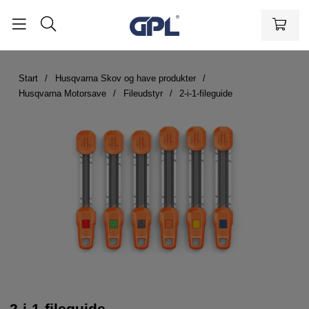
Start
Husqvarna Skov og have produkter
Husqvarna Motorsave
Fileudstyr
2-i-1-fileguide
2-i-1-fileguide