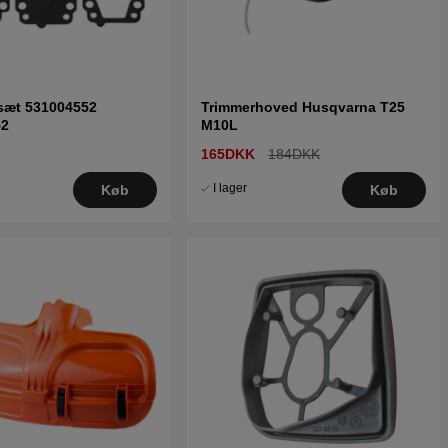
sæt 531004552
Trimmerhoved Husqvarna T25
52
M10L
165DKK
184DKK
I lager
Køb
Køb