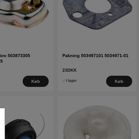
bro 503873305
Pakning 503497101 5034971-01
05
23DKK
I lager
Køb
Køb