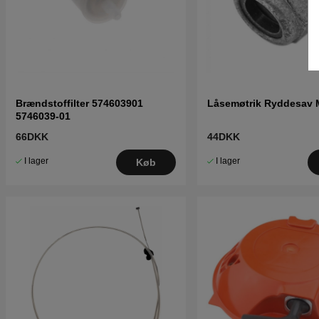
Brændstoffilter 574603901
Låsemøtrik Ryddesav 
5746039-01
66DKK
44DKK
I lager
I lager
Køb