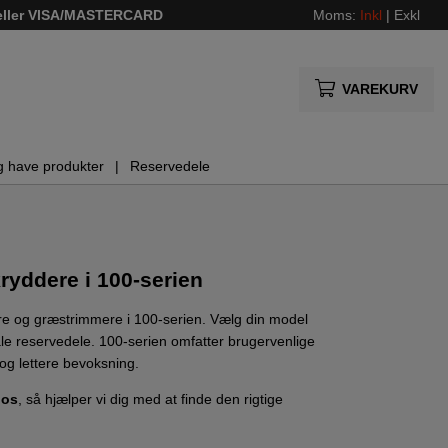
 eller VISA/MASTERCARD
Moms:
Inkl
|
Exkl
VAREKURV
g have produkter
Reservedele
ryddere i 100-serien
re og græstrimmere i 100-serien. Vælg din model
ale reservedele. 100-serien omfatter brugervenlige
 og lettere bevoksning.
 os
, så hjælper vi dig med at finde den rigtige