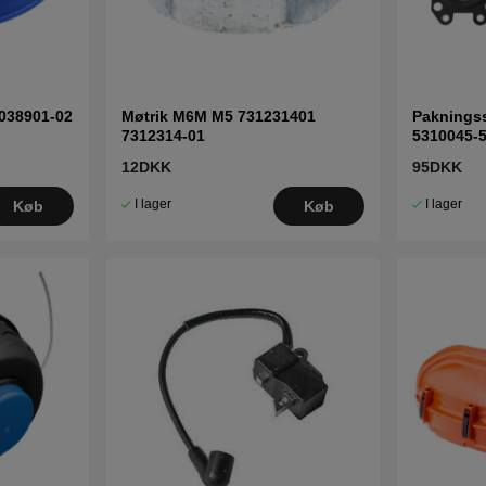
038901-02
Møtrik M6M M5 731231401
Paknings
7312314-01
5310045-
12DKK
95DKK
I lager
I lager
Køb
Køb