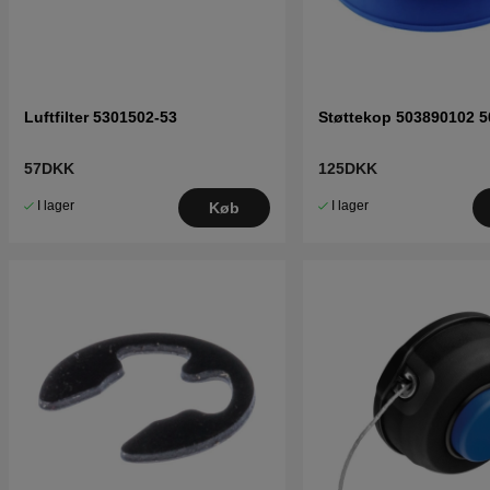
Luftfilter 5301502-53
Støttekop 503890102 5
57DKK
125DKK
I lager
I lager
Køb