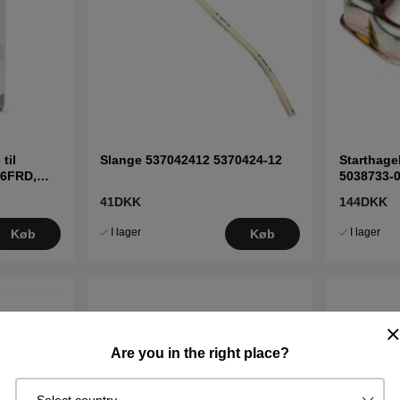
til
Slange 537042412 5370424-12
Starthage
36FRD,
5038733-
41DKK
144DKK
I lager
I lager
Køb
Køb
Are you in the right place?