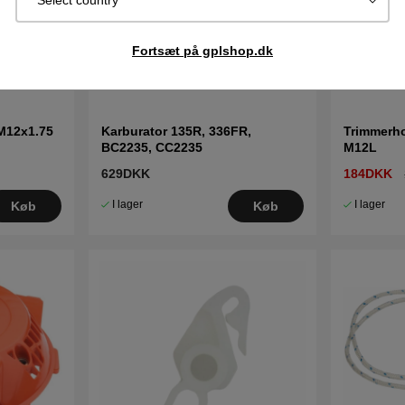
Select country
Fortsæt på gplshop.dk
M12x1.75
Karburator 135R, 336FR,
Trimmerh
BC2235, CC2235
M12L
629DKK
184DKK
I lager
I lager
Køb
Køb