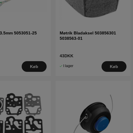
 3.5mm 5053051-25
Møtrik Bladaksel 503856301
5038563-01
43DKK
I lager
Køb
Køb