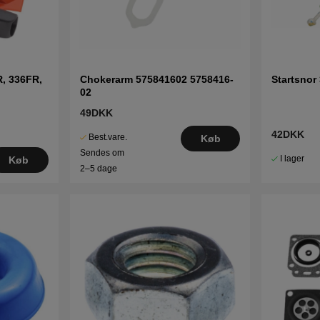
R, 336FR,
Chokerarm 575841602 5758416-
Startsnor
02
49DKK
42DKK
Best.vare.
Køb
Sendes om
I lager
Køb
2–5 dage