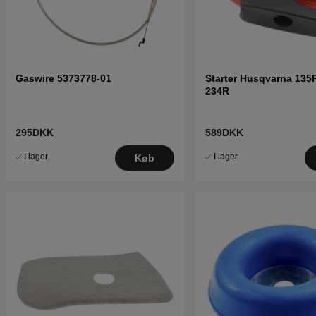
Gaswire 5373778-01
Starter Husqvarna 135
234R
295DKK
589DKK
I lager
I lager
Køb