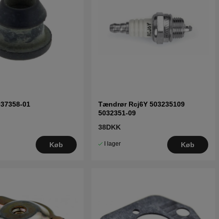
037358-01
Tændrør Rcj6Y 503235109
5032351-09
38DKK
I lager
Køb
Køb