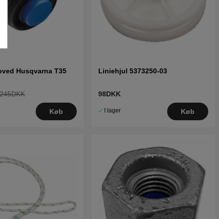
oved Husqvarna T35
Liniehjul 5373250-03
245DKK
98DKK
I lager
Køb
Køb