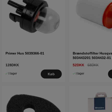
Primer Hus 5039366-01
Brændstoffilter Husqv
503443201 5034432-01
128DKK
52DKK
58DKK
I lager
I lager
Køb