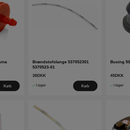
arna
Brændstofslange 537052301
Busing 5
5370523-01
38DKK
45DKK
I lager
I lager
Køb
Køb