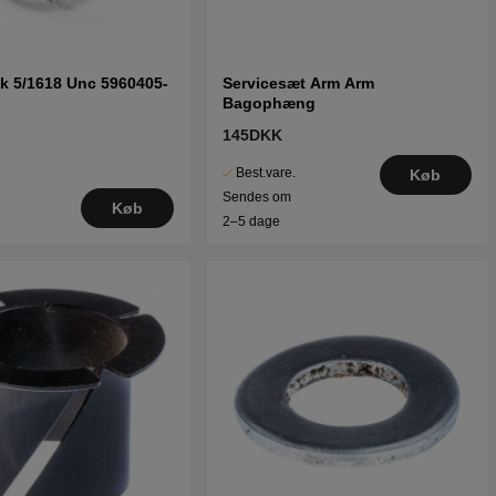
k 5/1618 Unc 5960405-
Servicesæt Arm Arm
Bagophæng
145DKK
Best.vare.
Køb
Sendes om
Køb
2–5 dage