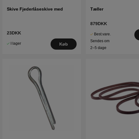
Skive Fjederlåseskive med
Tæller
879DKK
23DKK
Best.vare.
Sendes om
I lager
Køb
2–5 dage