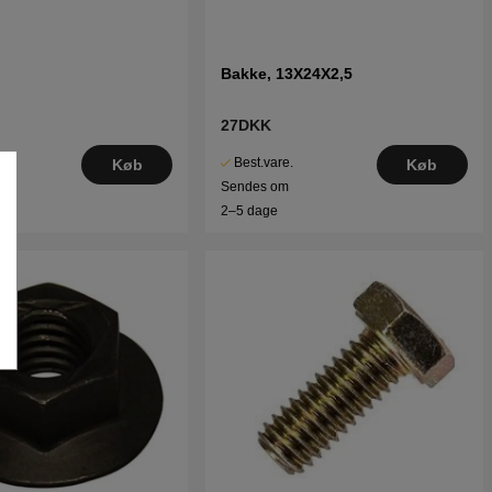
Bakke, 13X24X2,5
27DKK
Best.vare.
Køb
Køb
Sendes om
2–5 dage