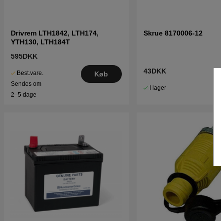
Drivrem LTH1842, LTH174,
Skrue 8170006-12
YTH130, LTH184T
595DKK
43DKK
Best.vare.
Køb
Sendes om
I lager
2–5 dage