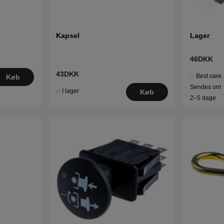
Kapsel
Lager
46DKK
43DKK
Best.vare.
Køb
Sendes om
I lager
Køb
2–5 dage