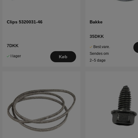
Clips 5320031-46
Bakke
35DKK
7DKK
Best.vare.
Sendes om
I lager
Køb
2–5 dage