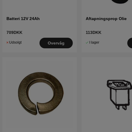
Batteri 12V 24Ah
Aftapningsprop Olie
709DKK
113DKK
Udsolgt
I lager
Overvåg