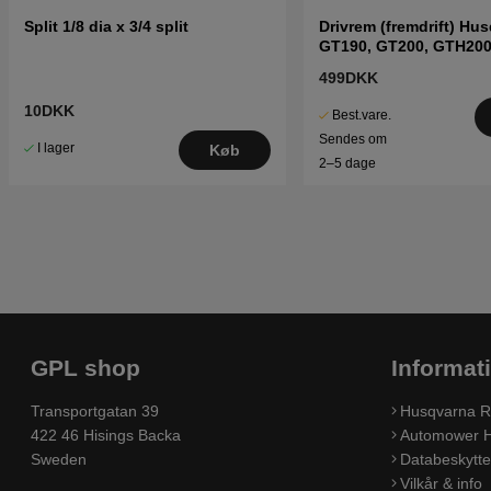
Split 1/8 dia x 3/4 split
Drivrem (fremdrift) Hu
GT190, GT200, GTH20
499DKK
10DKK
Best.vare.
Sendes om
I lager
Køb
2–5 dage
GPL shop
Informat
Transportgatan 39
Husqvarna R
422 46 Hisings Backa
Automower H
Sweden
Databeskyttel
Vilkår & info