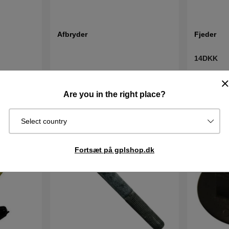
Afbryder
Fjeder
14DKK
213DKK
Best.vare.
Sendes om
I lager
Køb
Køb
Are you in the right place?
2–5 dage
Select country
Fortsæt på gplshop.dk