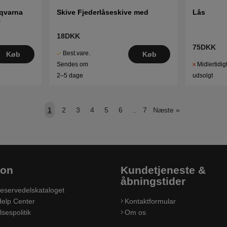
sqvarna
Skive Fjederlåseskive med
Lås
0
18DKK
75DKK
Best.vare.
Køb
Køb
Midlertidig
Sendes om
udsolgt
2–5 dage
1
2
3
4
5
6
..
7
Næste
»
ion
Kundetjeneste &
åbningstider
eservedelskataloget
elp Center
Kontaktformular
sespolitik
Om os