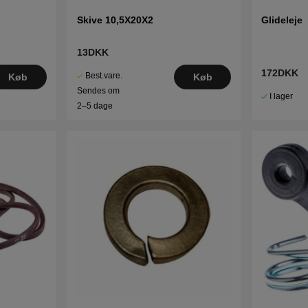
Skive 10,5X20X2
Glideleje
13DKK
172DKK
Best.vare.
Køb
Køb
Sendes om
I lager
2–5 dage