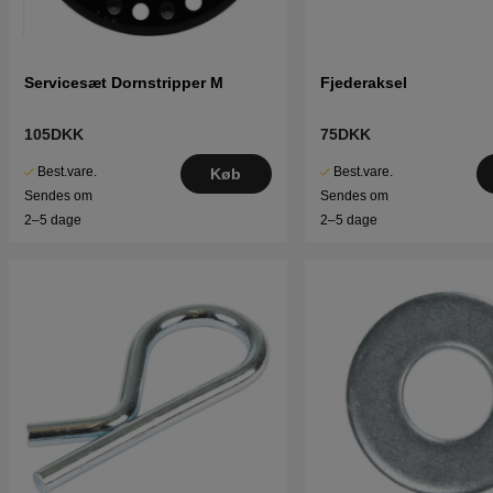
Servicesæt Dornstripper M
Fjederaksel
105DKK
75DKK
Best.vare.
Best.vare.
Køb
Sendes om
Sendes om
2–5 dage
2–5 dage