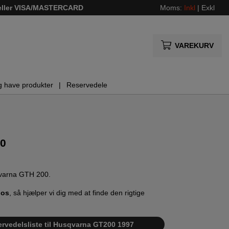
 eller VISA/MASTERCARD
Moms:
Inkl
|
Exkl
VAREKURV
g have produkter
Reservedele
00
sqvarna GTH 200.
 os
, så hjælper vi dig med at finde den rigtige
ervedelsliste til Husqvarna GT200 1997