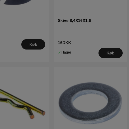
Skive 8,4X16X1,6
16DKK
Køb
I lager
Køb