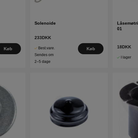
Solenoide
Låsemøtri
01
233DKK
18DKK
Best.vare.
Køb
Køb
Sendes om
I lager
2–5 dage