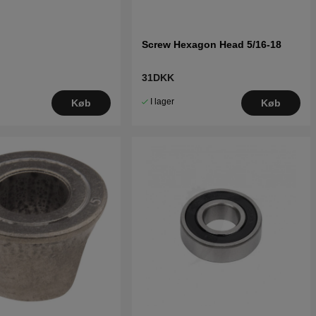
Screw Hexagon Head 5/16-18
31DKK
I lager
Køb
Køb