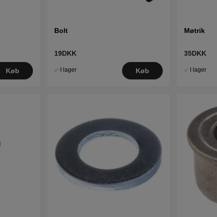
Bolt
Møtrik
19DKK
35DKK
I lager
I lager
Køb
Køb