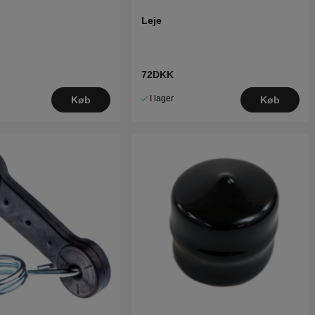
Leje
72DKK
I lager
Køb
Køb