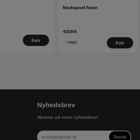
Navkapsel foran
43DKK
t
Køb
I lager
Køb
Nyhedsbrev
Abonner på vores nyhedsbrev!
Sende