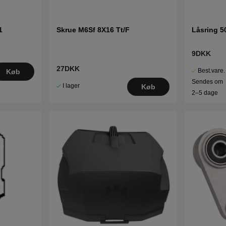
1
Skrue M6Sf 8X16 Tt/F
Låsring 5
9DKK
27DKK
Best.vare.
Køb
Sendes om
I lager
Køb
2–5 dage