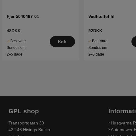
Fjer 5040487-01
Vedhæftet fil
48DKK
92DKK
Best.vare.
Best.vare.
Køb
Sendes om
Sendes om
2–5 dage
2–5 dage
GPL shop
Informat
Transportgatan 39
Husqvarna R
422 46 Hisings Backa
Automower H