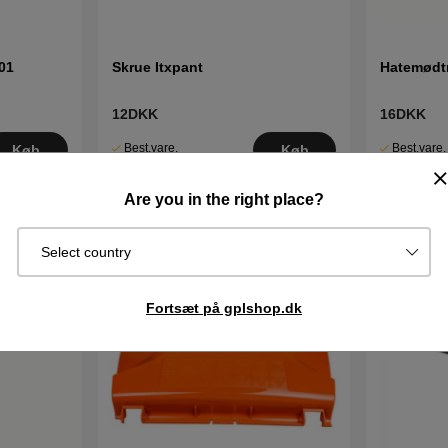
01
Skrue Itxpant
Hatemødtr
12DKK
16DKK
Best.vare.
Best.vare.
Køb
Køb
Sendes om
Sendes om
2–5 dage
2–5 dage
Are you in the right place?
Select country
Fortsæt på gplshop.dk