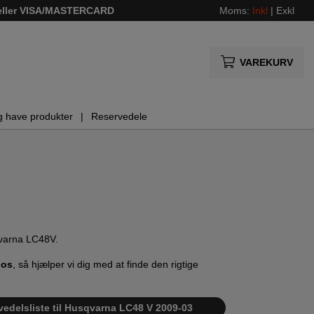
 eller VISA/MASTERCARD
Moms:
Inkl
|
Exkl
VAREKURV
g have produkter
Reservedele
sqvarna LC48V.
 os
, så hjælper vi dig med at finde den rigtige
vedelsliste til Husqvarna LC48 V 2009-03