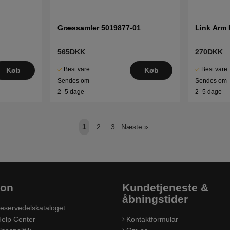
Græssamler 5019877-01
Link Arm 
565DKK
270DKK
Best.vare.
Best.vare.
Køb
Køb
Sendes om
Sendes om
2–5 dage
2–5 dage
1
2
3
Næste
»
ion
Kundetjeneste &
åbningstider
eservedelskataloget
elp Center
Kontaktformular