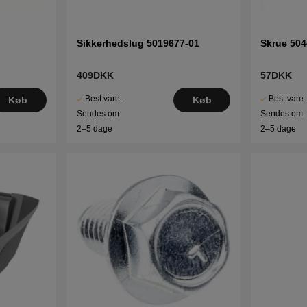
Sikkerhedslug 5019677-01
Skrue 504
409DKK
57DKK
Best.vare.
Best.vare.
Køb
Køb
Sendes om
Sendes om
2–5 dage
2–5 dage