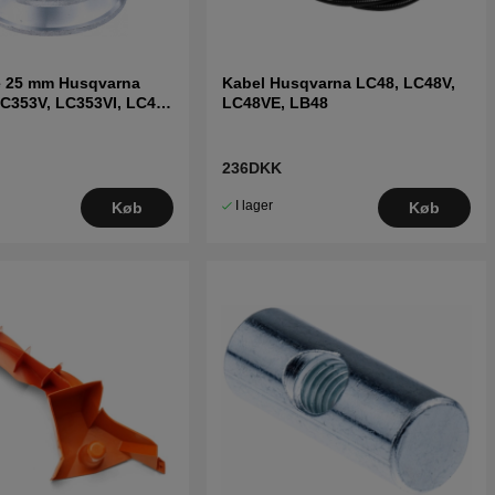
e 25 mm Husqvarna
Kabel Husqvarna LC48, LC48V,
C353V, LC353VI, LC48
LC48VE, LB48
236DKK
I lager
Køb
Køb