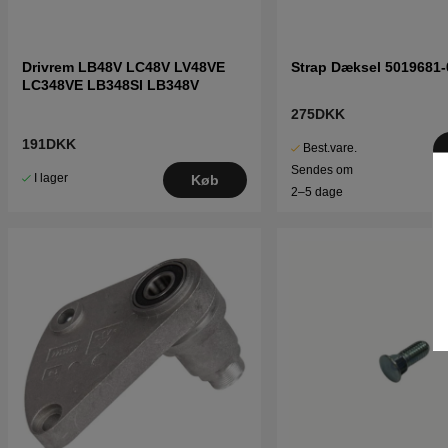
Drivrem LB48V LC48V LV48VE
Strap Dæksel 5019681-
LC348VE LB348SI LB348V
275DKK
191DKK
Best.vare.
Sendes om
I lager
Køb
2–5 dage