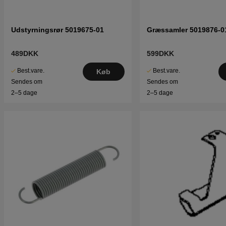
Udstyrningsrør 5019675-01
Græssamler 5019876-0
489DKK
599DKK
Best.vare.
Best.vare.
Køb
Sendes om
Sendes om
2–5 dage
2–5 dage