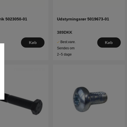
ik 5023050-01
Udstyrningsrør 5019673-01
389DKK
Best.vare.
Køb
Køb
Sendes om
2–5 dage