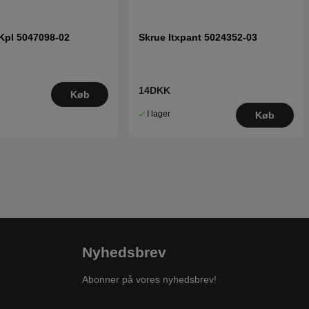
Kpl 5047098-02
Skrue Itxpant 5024352-03
14DKK
Køb
I lager
Køb
Nyhedsbrev
Abonner på vores nyhedsbrev!