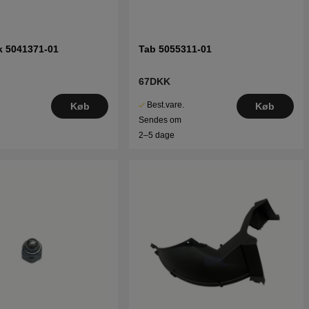
k 5041371-01
Tab 5055311-01
67DKK
Best.vare.
Køb
Køb
Sendes om
2–5 dage