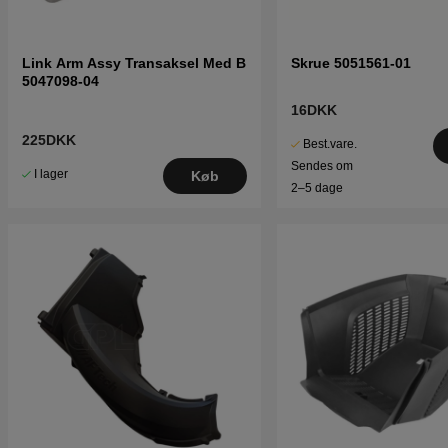
Link Arm Assy Transaksel Med B
Skrue 5051561-01
5047098-04
16DKK
225DKK
Best.vare.
Sendes om
I lager
Køb
2–5 dage