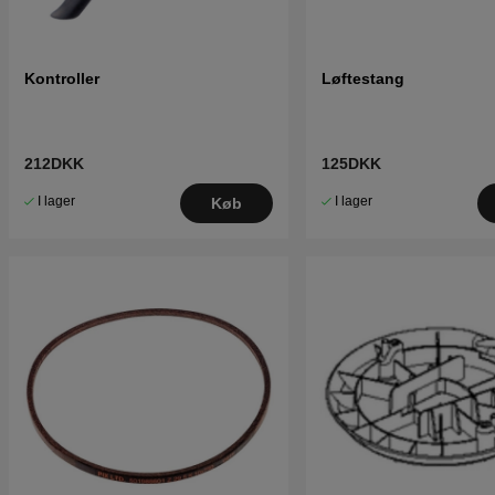
Kontroller
Løftestang
212DKK
125DKK
I lager
I lager
Køb