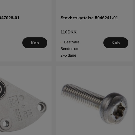
047028-01
Støvbeskyttelse 5046241-01
110DKK
Best.vare.
Køb
Køb
Sendes om
2–5 dage