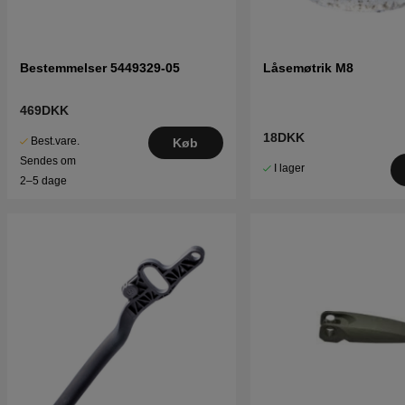
Bestemmelser 5449329-05
Låsemøtrik M8
469DKK
18DKK
Best.vare.
Køb
Sendes om
I lager
2–5 dage