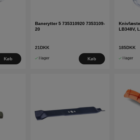
Banerytter 5 735310920 7353109-
Knivfæst
20
LB348V, L
m.fl
21DKK
185DKK
I lager
I lager
Køb
Køb