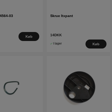
4564-03
Skrue Itxpant
14DKK
Køb
I lager
Køb