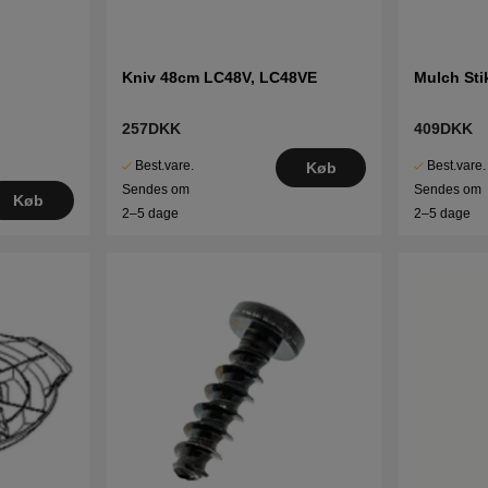
Kniv 48cm LC48V, LC48VE
Mulch Sti
257DKK
409DKK
Best.vare.
Best.vare.
Køb
Sendes om
Sendes om
Køb
2–5 dage
2–5 dage