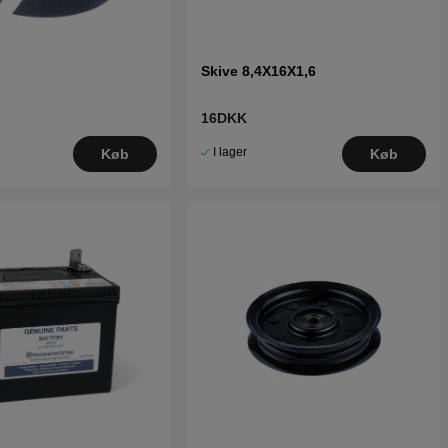
Skive 8,4X16X1,6
16DKK
I lager
Køb
Køb