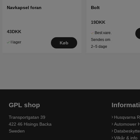
Navkapsel foran
Bolt
19DKK
43DKK
Best.vare.
Sendes om
I lager
Køb
2–5 dage
GPL shop
Informat
Transportgatan 39
Husqvarna R
422 46 Hisings Backa
Automower H
Sweden
Databeskyttel
Vilkår & info