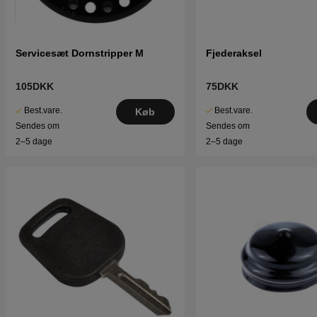
Servicesæt Dornstripper M
Fjederaksel
105DKK
75DKK
Best.vare.
Best.vare.
Køb
Sendes om
Sendes om
2–5 dage
2–5 dage