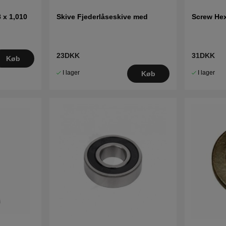
 x 1,010
Skive Fjederlåseskive med
Screw He
23DKK
31DKK
Køb
I lager
I lager
Køb