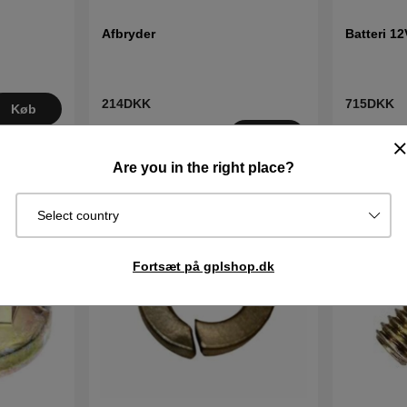
Afbryder
Batteri 1
214DKK
715DKK
Køb
I lager
Udsolgt
Køb
Are you in the right place?
Select country
Fortsæt på gplshop.dk