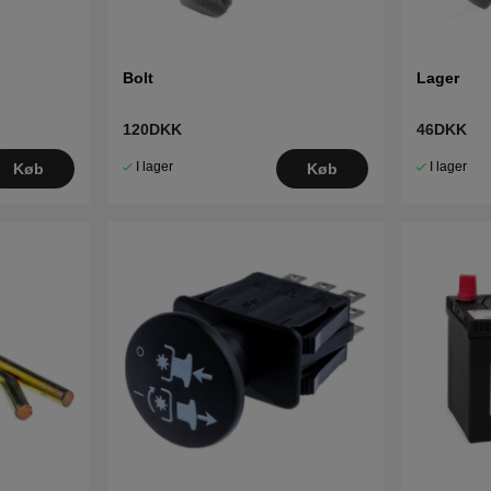
Bolt
Lager
120DKK
46DKK
I lager
I lager
Køb
Køb