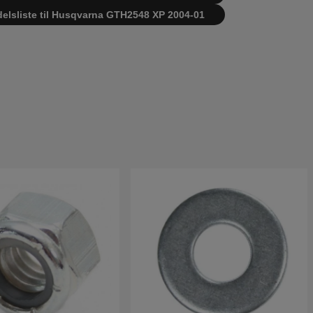
delsliste til Husqvarna GTH2548 XP 2004-01