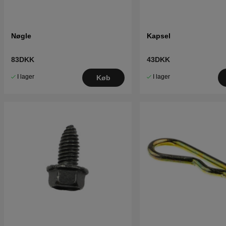
Nøgle
Kapsel
83DKK
43DKK
I lager
I lager
Køb