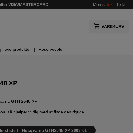
 eller VISA/MASTERCARD
Moms:
Inkl
|
Exkl
VAREKURV
g have produkter
Reservedele
548 XP
sqvarna GTH 2548 XP.
 os
, så hjælper vi dig med at finde den rigtige
delsliste til Husqvarna GTH2548 XP 2003-01