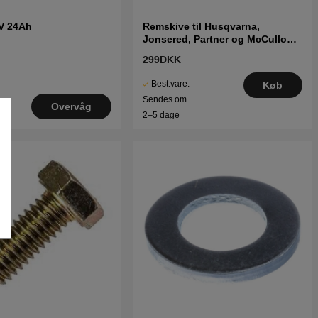
2V 24Ah
Remskive til Husqvarna,
Jonsered, Partner og McCulloch
traktorer
299DKK
Best.vare.
Køb
Sendes om
Overvåg
2–5 dage