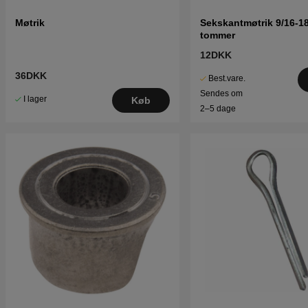
Møtrik
Sekskantmøtrik 9/16-18
tommer
12DKK
36DKK
Best.vare.
Sendes om
I lager
Køb
2–5 dage