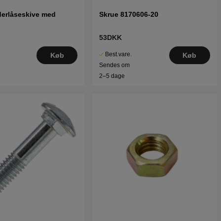
derlåseskive med
Skrue 8170606-20
53DKK
Best.vare.
Køb
Køb
Sendes om
2–5 dage