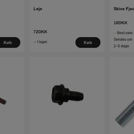
Leje
Skive Fje
18DKK
72DKK
Best.vare.
Sendes om
I lager
Køb
Køb
2–5 dage