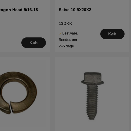
xagon Head 5/16-18
Skive 10,5X20X2
13DKK
Best.vare.
Køb
Sendes om
Køb
2–5 dage