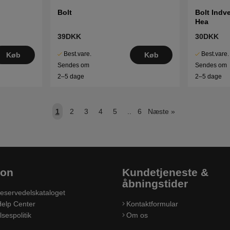
Bolt
Bolt Indv
Hea
39DKK
30DKK
Best.vare.
Best.vare.
Køb
Køb
Sendes om
Sendes om
2–5 dage
2–5 dage
1
2
3
4
5
..
6
Næste
»
ion
Kundetjeneste &
åbningstider
eservedelskataloget
elp Center
Kontaktformular
sespolitik
Om os