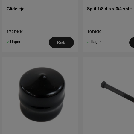
Glideleje
Split 1/8 dia x 3/4 split
172DKK
10DKK
I lager
I lager
Køb