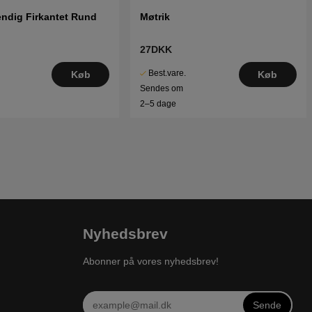
endig Firkantet Rund
Møtrik
27DKK
Best.vare.
Køb
Køb
Sendes om
2–5 dage
Nyhedsbrev
Abonner på vores nyhedsbrev!
Sende