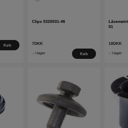
Clips 5320031-46
Låsemøtri
01
7DKK
18DKK
Køb
I lager
I lager
Køb