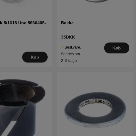
k 5/1618 Unc 5960405-
Bakke
35DKK
Best.vare.
Køb
Sendes om
Køb
2–5 dage