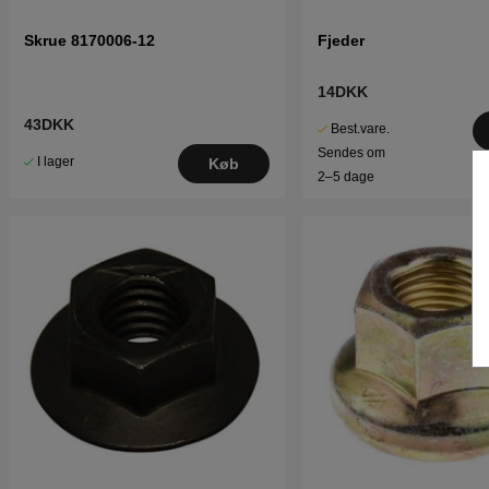
Skrue 8170006-12
Fjeder
14DKK
43DKK
Best.vare.
Sendes om
I lager
Køb
2–5 dage