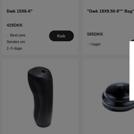
Dæk 15X6-6"
"Dæk 18X9.50-8"" Bag
429DKK
585DKK
Best.vare.
Køb
Sendes om
I lager
2–5 dage