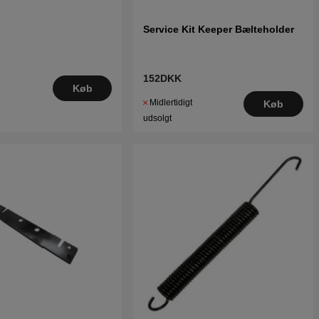
Service Kit Keeper Bælteholder
152DKK
Køb
Midlertidigt
Køb
udsolgt