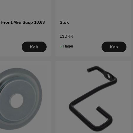
 Front,Mwr,Susp 10.63
Stok
13DKK
I lager
Køb
Køb