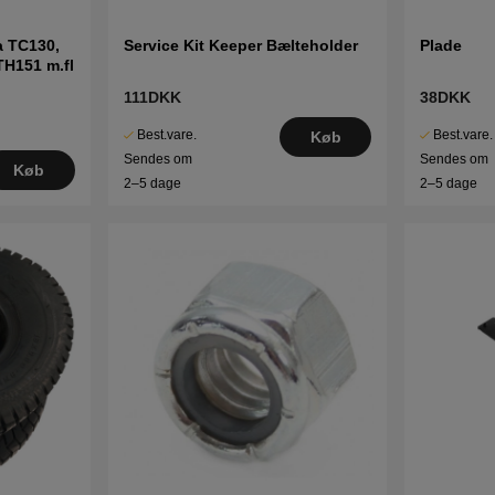
a TC130,
Service Kit Keeper Bælteholder
Plade
TH151 m.fl
111DKK
38DKK
Best.vare.
Best.vare.
Køb
Sendes om
Sendes om
Køb
2–5 dage
2–5 dage