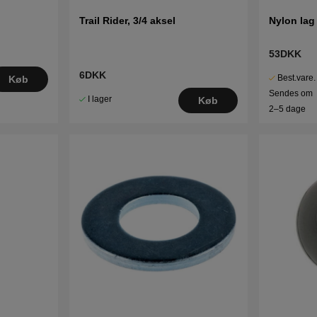
Trail Rider, 3/4 aksel
Nylon lag
53DKK
6DKK
Best.vare.
Køb
Sendes om
I lager
Køb
2–5 dage