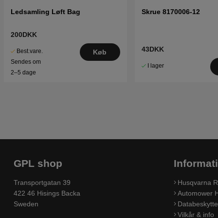
Ledsamling Løft Bag
Skrue 8170006-12
200DKK
43DKK
Best.vare.
Køb
Sendes om
I lager
2–5 dage
GPL shop
Informat
Transportgatan 39
Husqvarna R
422 46 Hisings Backa
Automower H
Sweden
Databeskyttel
Vilkår & info