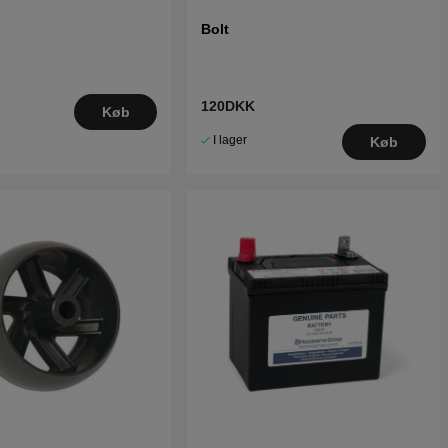
Bolt
120DKK
Køb
I lager
Køb