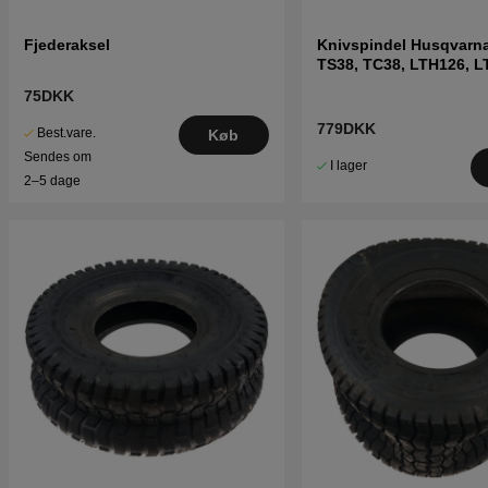
Fjederaksel
Knivspindel Husqvarn
TS38, TC38, LTH126, L
75DKK
779DKK
Best.vare.
Køb
Sendes om
I lager
2–5 dage