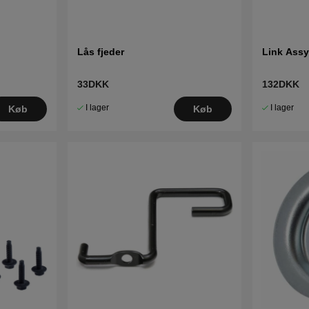
Lås fjeder
Link Assy
33DKK
132DKK
I lager
I lager
Køb
Køb