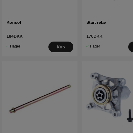
Konsol
Start relæ
184DKK
170DKK
I lager
I lager
Køb