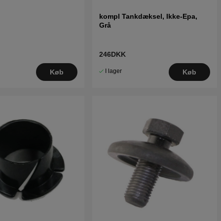
kompl Tankdæksel, Ikke-Epa,
Grå
246DKK
I lager
Køb
Køb