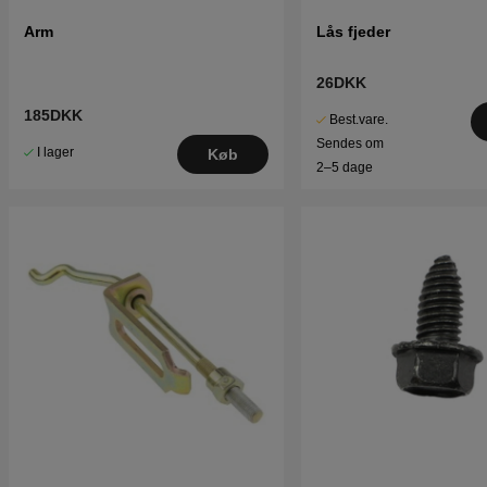
Arm
Lås fjeder
26DKK
185DKK
Best.vare.
Sendes om
I lager
Køb
2–5 dage