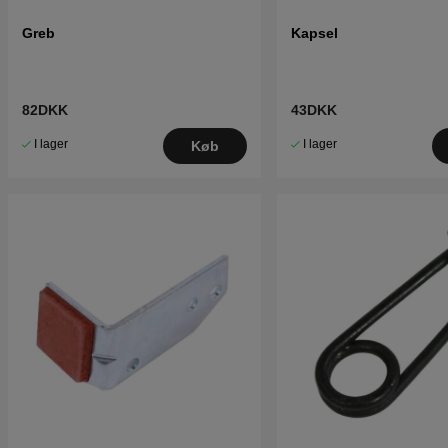
Greb
Kapsel
82DKK
43DKK
I lager
I lager
Køb