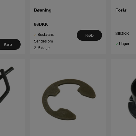
Bøsning
Forår
86DKK
86DKK
Best.vare.
Køb
Sendes om
I lager
Køb
2–5 dage