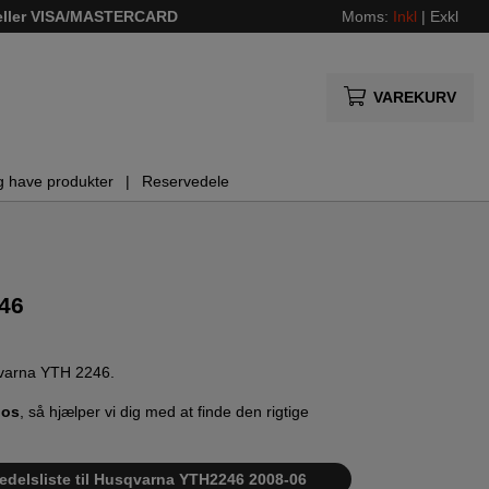
 eller VISA/MASTERCARD
Moms:
Inkl
|
Exkl
VAREKURV
g have produkter
Reservedele
46
sqvarna YTH 2246.
 os
, så hjælper vi dig med at finde den rigtige
vedelsliste til Husqvarna YTH2246 2008-06