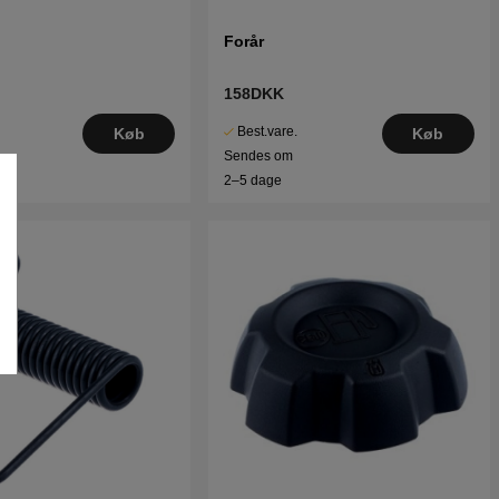
Forår
158DKK
Best.vare.
Køb
Køb
Sendes om
2–5 dage