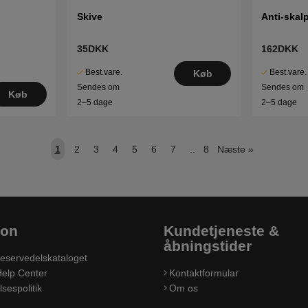
Skive
Anti-skalp
35DKK
162DKK
Best.vare.
Best.vare.
Køb
Sendes om
Sendes om
Køb
2–5 dage
2–5 dage
1
2
3
4
5
6
7
..
8
Næste
»
ion
Kundetjeneste &
åbningstider
eservedelskataloget
elp Center
Kontaktformular
sespolitik
Om os