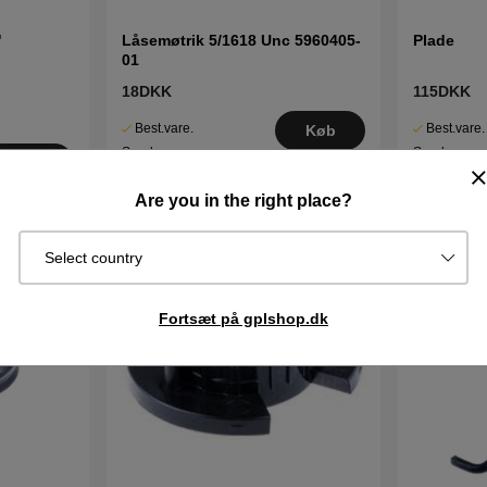
"
Låsemøtrik 5/1618 Unc 5960405-
Plade
01
18DKK
115DKK
Best.vare.
Best.vare.
Køb
Sendes om
Sendes om
Køb
2–5 dage
2–5 dage
Are you in the right place?
Select country
Fortsæt på gplshop.dk