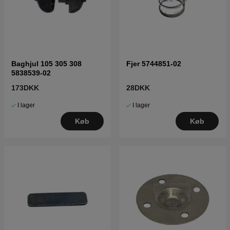
Baghjul 105 305 308
Fjer 5744851-02
5838539-02
173DKK
28DKK
I lager
I lager
Køb
Køb