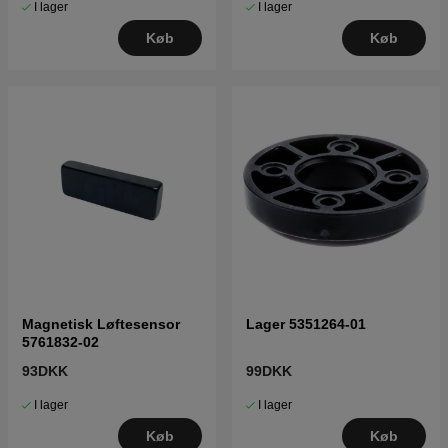
I lager
I lager
Køb
Køb
Magnetisk Løftesensor
Lager 5351264-01
5761832-02
93DKK
99DKK
I lager
I lager
Køb
Køb