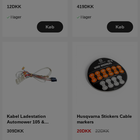
(2016-)
12DKK
419DKK
I lager
I lager
Køb
Køb
Kabel Ladestation
Husqvarna Stickers Cable
Automower 105 &
markers
Gardena
309DKK
20DKK
22DKK