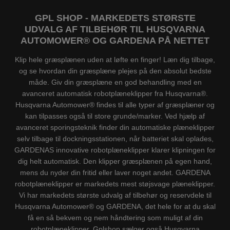
GPL SHOP - MARKEDETS STØRSTE
UDVALG AF TILBEHØR TIL HUSQVARNA
AUTOMOWER® OG GARDENA PÅ NETTET
Klip hele græsplænen uden at løfte en finger! Læn dig tilbage,
og se hvordan din græsplæne plejes på den absolut bedste
måde. Giv din græsplæne en god behandling med en
avanceret automatisk robotplæneklipper fra Husqvarna®.
Husqvarna Automower® findes til alle typer af græsplæner og
kan tilpasses også til store grunde/marker. Ved hjælp af
avanceret sporingsteknik finder din automatiske plæneklipper
selv tilbage til dockningsstationen, når batteriet skal oplades,
GARDENAS innovative robotplæneklipper klarer klipningen for
dig helt automatisk. Den klipper græsplænen på egen hand,
mens du nyder din fritid eller laver noget andet. GARDENA
robotplæneklipper er markedets mest støjsvage plæneklipper.
Vi har markedets største udvalg af tilbehør og reservdele til
Husqvarna Automower® og GARDENA, det hele for at du skal
få en så bekvem og nem håndtering som muligt af din
robotplæneklipper. Gplshop sælger også Husqvarna