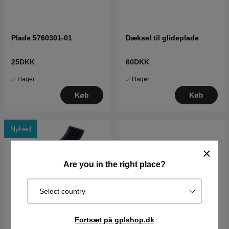
Plade 5760301-01
Dæksel til glideplade
25DKK
60DKK
I lager
I lager
Køb
Køb
Nyhed
Are you in the right place?
Select country
Fortsæt på gplshop.dk