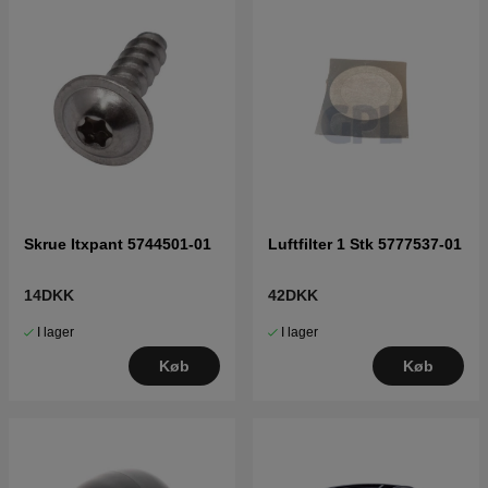
Skrue Itxpant 5744501-01
Luftfilter 1 Stk 5777537-01
14DKK
42DKK
I lager
I lager
Køb
Køb