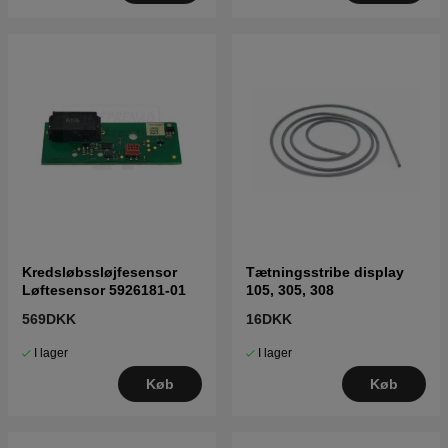
Kredsløbssløjfesensor
Tætningsstribe display
Løftesensor 5926181-01
105, 305, 308
569DKK
16DKK
I lager
I lager
Køb
Køb