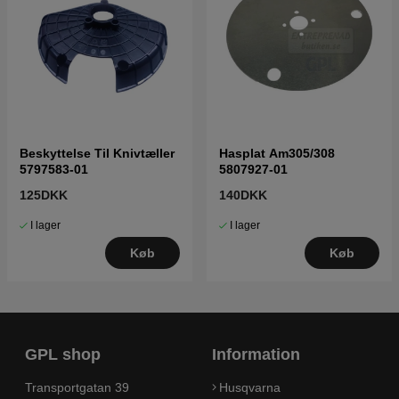
Beskyttelse Til Knivtæller
Hasplat Am305/308
5797583-01
5807927-01
125DKK
140DKK
I lager
I lager
Køb
Køb
GPL shop
Information
Transportgatan 39
Husqvarna