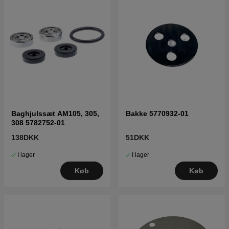
Baghjulssæt AM105, 305,
Bakke 5770932-01
308 5782752-01
138DKK
51DKK
I lager
I lager
Køb
Køb