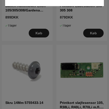
Batteri Automower Liion
Printkort Ladestation 105
105/305/308/Gardena
305 308
R40R70 5895861-01
899DKK
879DKK
I lager
I lager
Køb
Køb
Skru 14Mm 5755433-14
Printkort sløjfesensor 105,
R38Li, R40Li, R70Li m.fl.