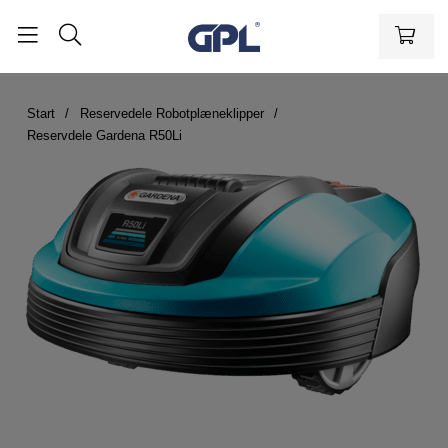
Start
Reservedele Robotplæneklipper
Reservdele Gardena R50Li