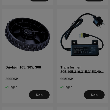
Drivhjul 105, 305, 308
Transformer
305,105,310,315,315X,405
X,415X,310 Mark II,315
266DKK
665DKK
Mark II
I lager
I lager
Køb
Køb