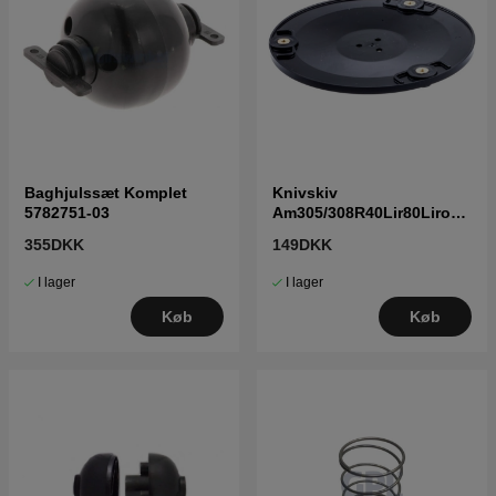
Baghjulssæt Komplet
Knivskiv
5782751-03
Am305/308R40Lir80Lirob6
001000 5744871-01
355DKK
149DKK
I lager
I lager
Køb
Køb