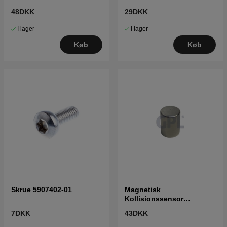
48DKK
29DKK
I lager
I lager
Køb
Køb
Skrue 5907402-01
Magnetisk
Kollisionssensor
5761833-01
7DKK
43DKK