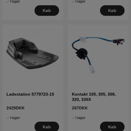
I lager
I lager
Køb
Køb
Ladestation 5779723-15
Kontakt 105, 305, 308,
320, 330X
2429DKK
287DKK
I lager
I lager
Køb
Køb