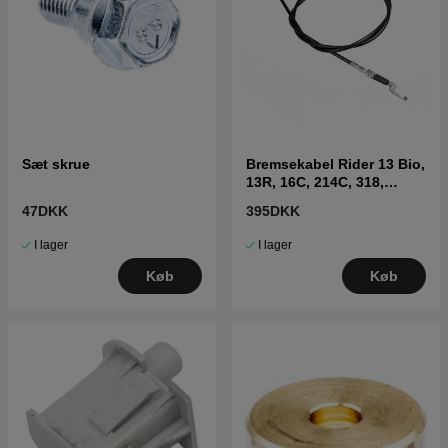
Sæt skrue
Bremsekabel Rider 13 Bio,
13R, 16C, 214C, 318,
ProFlex 18,20
47DKK
395DKK
I lager
I lager
Køb
Køb