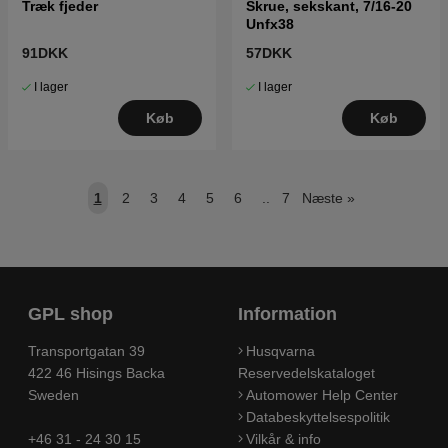
Træk fjeder
Skrue, sekskant, 7/16-20
Unfx38
91DKK
57DKK
I lager
I lager
Køb
Køb
1
2
3
4
5
6
..
7
Næste
»
GPL shop
Information
Transportgatan 39
Husqvarna
422 46 Hisings Backa
Reservedelskataloget
Sweden
Automower Help Center
Databeskyttelsespolitik
+46 31 - 24 30 15
Vilkår & info