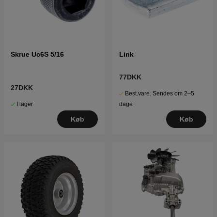
Skrue Uc6S 5/16
Link
77DKK
27DKK
Best.vare. Sendes om 2–5
I lager
dage
Køb
Køb