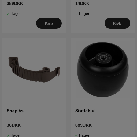
389DKK
14DKK
I lager
I lager
Køb
Køb
Snaplås
Støttehjul
36DKK
689DKK
I lager
I lager