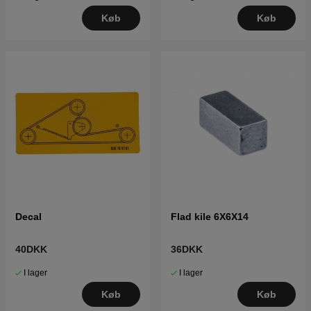
Køb
Køb
Decal
Flad kile 6X6X14
40DKK
36DKK
I lager
I lager
Køb
Køb