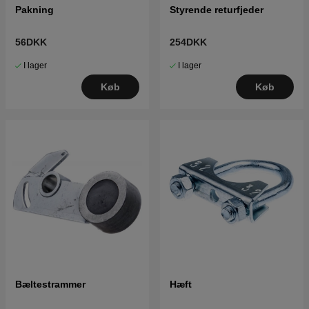
Pakning
Styrende returfjeder
56DKK
254DKK
I lager
I lager
Køb
Køb
Bæltestrammer
Hæft