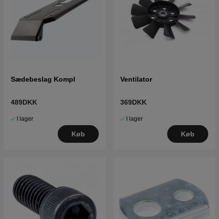
Sædebeslag Kompl
Ventilator
489DKK
369DKK
I lager
I lager
Køb
Køb