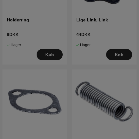
Holderring
Lige Link, Link
6DKK
44DKK
I lager
I lager
Køb
Køb