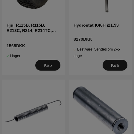
Hjul R115B, R115B,
Hydrostat K46H i21.53
R213C, R214, R214TC,
R216, R316T, R11C, R13
8279DKK
1565DKK
Best.vare. Sendes om 2–5
I lager
dage
Køb
Køb