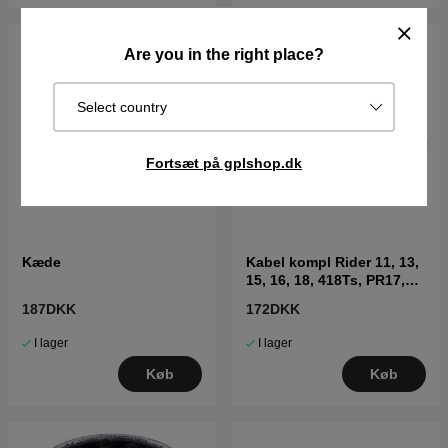
Are you in the right place?
Select country
Fortsæt på gplshop.dk
Kæde
Kabel kompl Rider 11, 13,
15, 16, 18, 418Ts, PR17,
FR2213MA
187DKK
172DKK
I lager
I lager
Køb
Køb