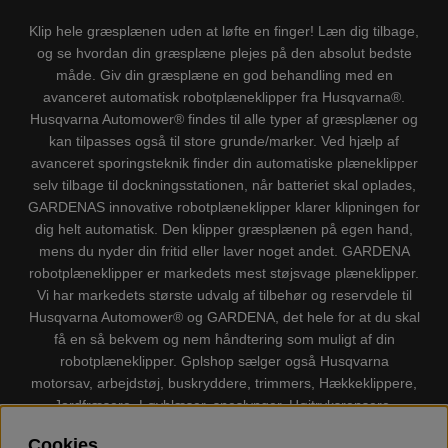
Klip hele græsplænen uden at løfte en finger! Læn dig tilbage,
og se hvordan din græsplæne plejes på den absolut bedste
måde. Giv din græsplæne en god behandling med en
avanceret automatisk robotplæneklipper fra Husqvarna®.
Husqvarna Automower® findes til alle typer af græsplæner og
kan tilpasses også til store grunde/marker. Ved hjælp af
avanceret sporingsteknik finder din automatiske plæneklipper
selv tilbage til dockningsstationen, når batteriet skal oplades,
GARDENAS innovative robotplæneklipper klarer klipningen for
dig helt automatisk. Den klipper græsplænen på egen hand,
mens du nyder din fritid eller laver noget andet. GARDENA
robotplæneklipper er markedets mest støjsvage plæneklipper.
Vi har markedets største udvalg af tilbehør og reservdele til
Husqvarna Automower® og GARDENA, det hele for at du skal
få en så bekvem og nem håndtering som muligt af din
robotplæneklipper. Gplshop sælger også Husqvarna
motorsav, arbejdstøj, buskryddere, trimmers, Hækkeklippere,
Jordfræsere, Løvblæser, sneslynger, Højtryksrensere,
Støvsugere, Kapsave, Økser, Klippo Plæneklippere, Legetøj
Cookies