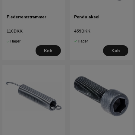
Fjederremstrammer
Pendulaksel
110DKK
459DKK
I lager
I lager
Køb
Køb