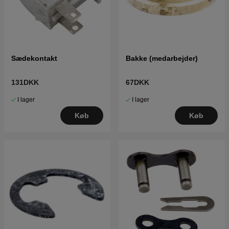
Sædekontakt
Bakke (medarbejder)
131DKK
67DKK
I lager
I lager
Køb
Køb