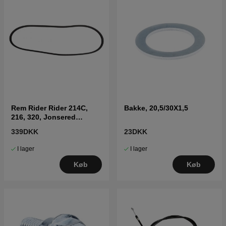
Rem Rider Rider 214C,
Bakke, 20,5/30X1,5
216, 320, Jonsered
FR2215, FR2216
339DKK
23DKK
I lager
I lager
Køb
Køb