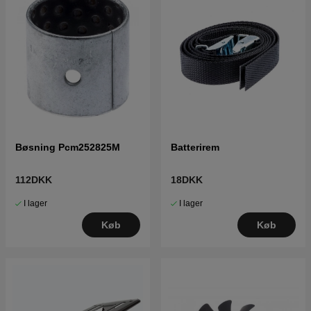
Bøsning Pcm252825M
Batterirem
112DKK
18DKK
I lager
I lager
Køb
Køb