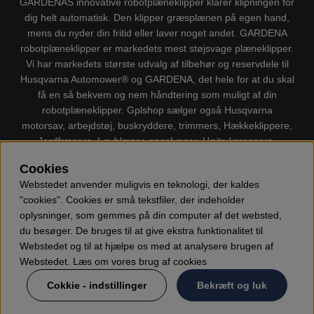
GARDENAS innovative robotplæneklipper klarer klipningen for
dig helt automatisk. Den klipper græsplænen på egen hand,
mens du nyder din fritid eller laver noget andet. GARDENA
robotplæneklipper er markedets mest støjsvage plæneklipper.
Vi har markedets største udvalg af tilbehør og reservdele til
Husqvarna Automower® og GARDENA, det hele for at du skal
få en så bekvem og nem håndtering som muligt af din
robotplæneklipper. Gplshop sælger også Husqvarna
motorsav, arbejdstøj, buskryddere, trimmers, Hækkeklippere,
Jordfræsere, Løvblæser, sneslynger, Højtryksrensere,
Støvsugere, Kapsave, Økser, Klippo Plæneklippere, Legetøj
Cookies
m.m.
Webstedet anvender muligvis en teknologi, der kaldes
"cookies". Cookies er små tekstfiler, der indeholder
oplysninger, som gemmes på din computer af det websted,
du besøger. De bruges til at give ekstra funktionalitet til
Webstedet og til at hjælpe os med at analysere brugen af
Webstedet. Læs om vores brug af cookies
Cokkie - indstillinger
Bekræft og luk