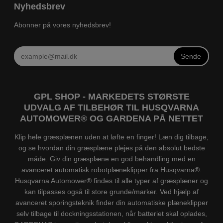
Nyhedsbrev
Abonner på vores nyhedsbrev!
Sende
GPL SHOP - MARKEDETS STØRSTE
UDVALG AF TILBEHØR TIL HUSQVARNA
AUTOMOWER® OG GARDENA PÅ NETTET
Klip hele græsplænen uden at løfte en finger! Læn dig tilbage,
og se hvordan din græsplæne plejes på den absolut bedste
måde. Giv din græsplæne en god behandling med en
avanceret automatisk robotplæneklipper fra Husqvarna®.
Husqvarna Automower® findes til alle typer af græsplæner og
kan tilpasses også til store grunde/marker. Ved hjælp af
avanceret sporingsteknik finder din automatiske plæneklipper
selv tilbage til dockningsstationen, når batteriet skal oplades,