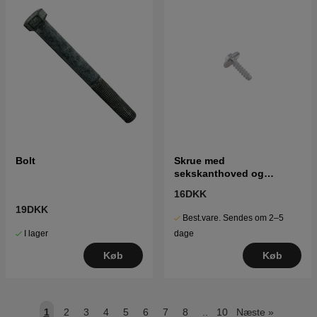
Bolt
Skrue med
sekskanthoved og
gevindskæreskrue
16DKK
19DKK
Best.vare. Sendes om 2–5
I lager
dage
Køb
Køb
1
2
3
4
5
6
7
8
..
10
Næste
»