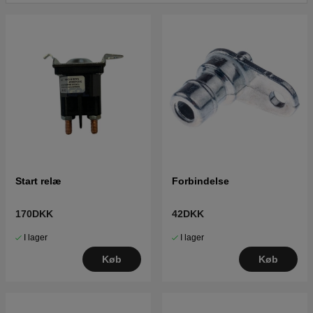
Start relæ
Forbindelse
170DKK
42DKK
I lager
I lager
Køb
Køb