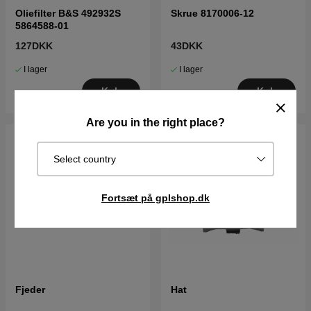
Oliefilter B&S 492932S
Skrue 8170006-12
5864588-01
127DKK
43DKK
I lager
I lager
Køb
Køb
Are you in the right place?
Select country
Fortsæt på gplshop.dk
Fjeder
Hat