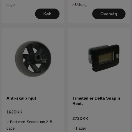
Udsolgt
dage
Overvåg
Køb
Anti-skalp hjul
Timetæller Delta Snapin
Rect,
162DKK
272DKK
Best.vare. Sendes om 2–5
I lager
dage