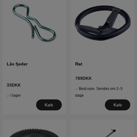
Lås fjeder
Rat
789DKK
33DKK
Best.vare. Sendes om 2–5
I lager
dage
Køb
Køb