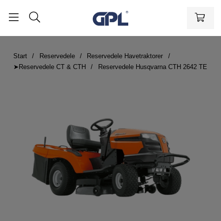
Start
Reservedele
Reservedele Havetraktorer
➤Reservedele CT & CTH
Reservedele Husqvarna CTH 2642 TE