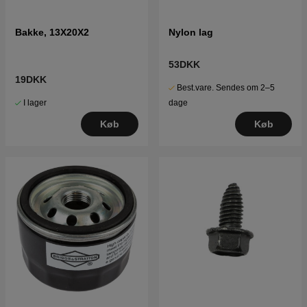
Bakke, 13X20X2
Nylon lag
53DKK
19DKK
Best.vare. Sendes om 2–5
I lager
dage
Køb
Køb