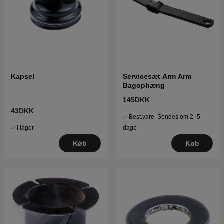
Kapsel
Servicesæt Arm Arm
Bagophæng
145DKK
43DKK
Best.vare. Sendes om 2–5
I lager
dage
Køb
Køb