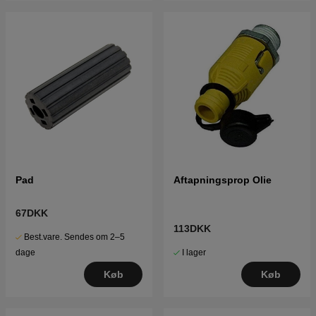
Pad
Aftapningsprop Olie
67DKK
113DKK
Best.vare. Sendes om 2–5
I lager
dage
Køb
Køb