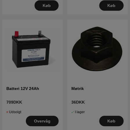
Køb
Køb
Batteri 12V 24Ah
Møtrik
709DKK
36DKK
Udsolgt
I lager
Overvåg
Køb