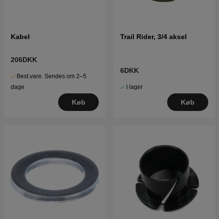
Kabel
Trail Rider, 3/4 aksel
206DKK
6DKK
Best.vare. Sendes om 2–5
I lager
dage
Køb
Køb