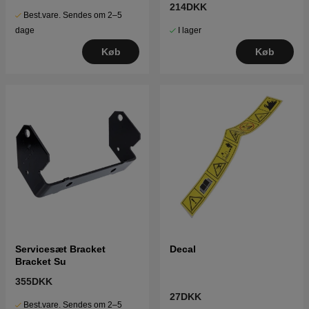
214DKK
Best.vare. Sendes om 2–5
I lager
dage
Køb
Køb
Servicesæt Bracket
Decal
Bracket Su
355DKK
27DKK
Best.vare. Sendes om 2–5