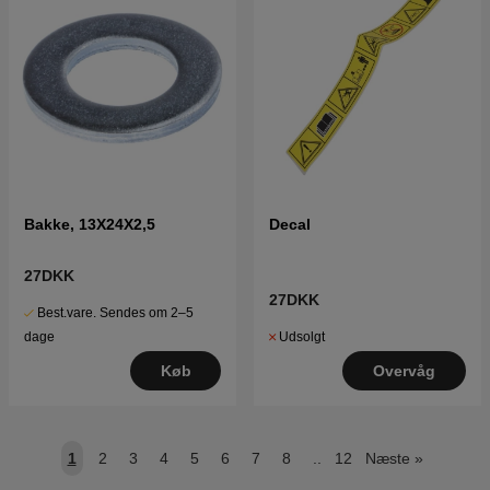
Bakke, 13X24X2,5
Decal
27DKK
27DKK
Best.vare. Sendes om 2–5
Udsolgt
dage
Overvåg
Køb
1
2
3
4
5
6
7
8
..
12
Næste
»