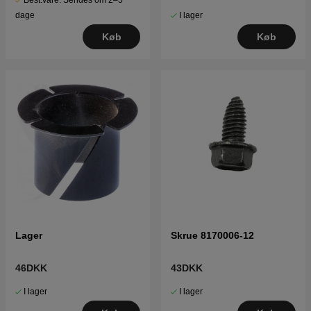
Best.vare. Sendes om 2–5
I lager
dage
Køb
Køb
Lager
Skrue 8170006-12
46DKK
43DKK
I lager
I lager