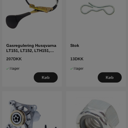
Gasregulering Husqvarna
Stok
LT151, LT152, LTH151,
LTH152, CT151
207DKK
13DKK
I lager
I lager
Køb
Køb