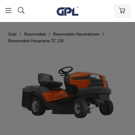
Start
Reservedele
Reservedele Havetraktorer
Reservedele Husqvarna TC 130