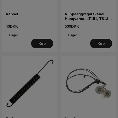
Kapsel
Klippeaggregatskabel
Husqvarna, LT151, TS138,
LT2216 m.fl
43DKK
539DKK
I lager
I lager
Køb
Køb