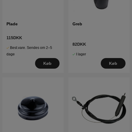
Plade
Greb
115DKK
82DKK
Best.vare. Sendes om 2–5
I lager
dage
Køb
Køb