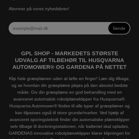
Abonner på vores nyhedsbrev!
Sende
GPL SHOP - MARKEDETS STØRSTE
UDVALG AF TILBEHØR TIL HUSQVARNA
AUTOMOWER® OG GARDENA PÅ NETTET
Klip hele græsplænen uden at løfte en finger! Læn dig tilbage,
og se hvordan din græsplæne plejes på den absolut bedste
måde. Giv din græsplæne en god behandling med en
avanceret automatisk robotplæneklipper fra Husqvarna®.
Husqvarna Automower® findes til alle typer af græsplæner og
kan tilpasses også til store grunde/marker. Ved hjælp af
avanceret sporingsteknik finder din automatiske plæneklipper
selv tilbage til dockningsstationen, når batteriet skal oplades,
GARDENAS innovative robotplæneklipper klarer klipningen for