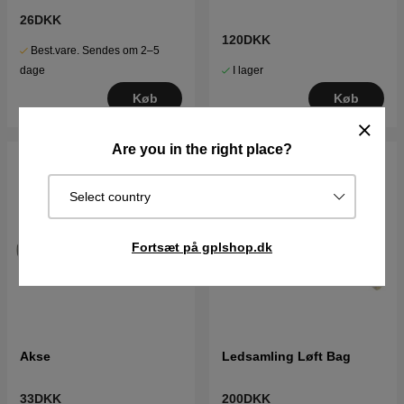
26DKK
120DKK
Best.vare. Sendes om 2–5
I lager
dage
Køb
Køb
Are you in the right place?
Select country
Fortsæt på gplshop.dk
Akse
Ledsamling Løft Bag
33DKK
200DKK