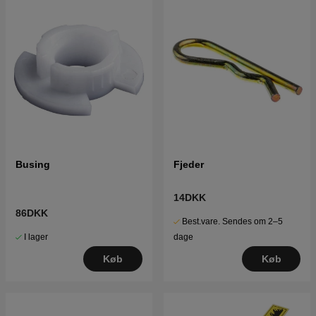
Busing
Fjeder
14DKK
86DKK
Best.vare. Sendes om 2–5
I lager
dage
Køb
Køb