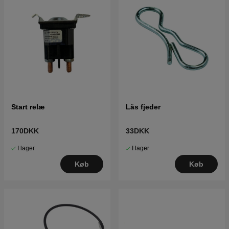
Start relæ
Lås fjeder
170DKK
33DKK
I lager
I lager
Køb
Køb