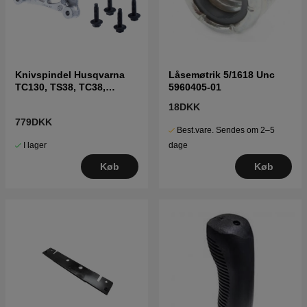
Knivspindel Husqvarna
Låsemøtrik 5/1618 Unc
TC130, TS38, TC38,
5960405-01
LTH126, LTH151 m.fl
18DKK
779DKK
Best.vare. Sendes om 2–5
I lager
dage
Køb
Køb