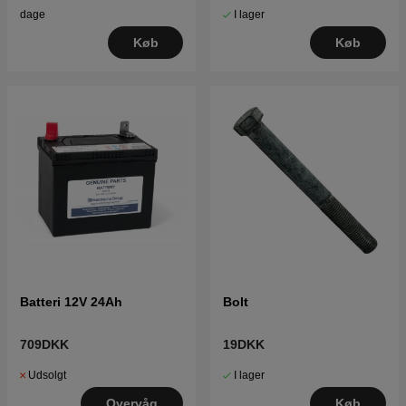
I lager
dage
Køb
Køb
Batteri 12V 24Ah
Bolt
709DKK
19DKK
Udsolgt
I lager
Overvåg
Køb