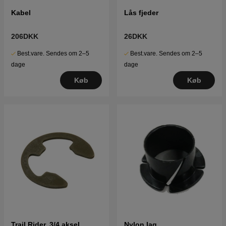
Kabel
Lås fjeder
206DKK
26DKK
Best.vare. Sendes om 2–5
Best.vare. Sendes om 2–5
dage
dage
Køb
Køb
Trail Rider, 3/4 aksel
Nylon lag