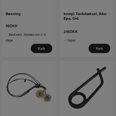
Bøsning
kompl Tankdæksel, Ikke-
Epa, Grå
86DKK
246DKK
Best.vare. Sendes om 2–5
I lager
dage
Køb
Køb