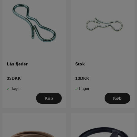
Lås fjeder
Stok
33DKK
13DKK
I lager
I lager
Køb
Køb