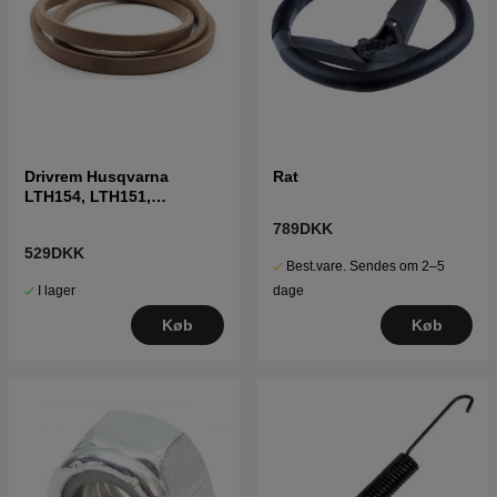
Drivrem Husqvarna
Rat
LTH154, LTH151,
Jonsered LT2218A2,
789DKK
LT2216A2
529DKK
Best.vare. Sendes om 2–5
I lager
dage
Køb
Køb