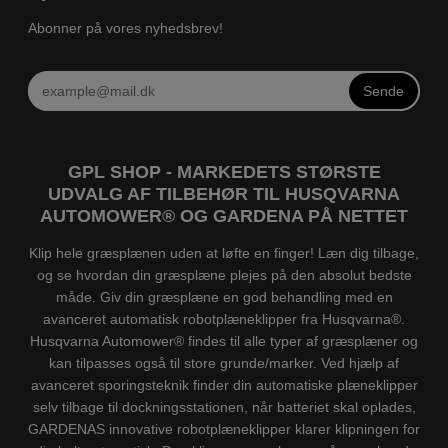
Abonner på vores nyhedsbrev!
Sende
GPL SHOP - MARKEDETS STØRSTE
UDVALG AF TILBEHØR TIL HUSQVARNA
AUTOMOWER® OG GARDENA PÅ NETTET
Klip hele græsplænen uden at løfte en finger! Læn dig tilbage,
og se hvordan din græsplæne plejes på den absolut bedste
måde. Giv din græsplæne en god behandling med en
avanceret automatisk robotplæneklipper fra Husqvarna®.
Husqvarna Automower® findes til alle typer af græsplæner og
kan tilpasses også til store grunde/marker. Ved hjælp af
avanceret sporingsteknik finder din automatiske plæneklipper
selv tilbage til dockningsstationen, når batteriet skal oplades,
GARDENAS innovative robotplæneklipper klarer klipningen for