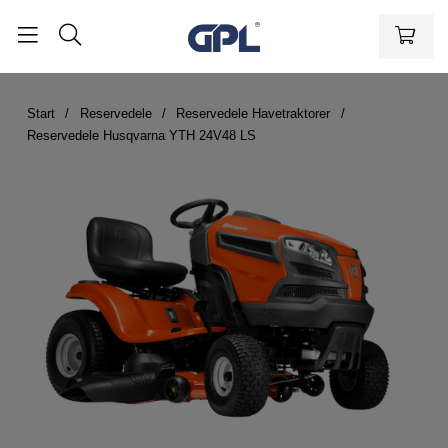
Start
Reservedele
Reservedele Havetraktorer
Reservedele Husqvarna YTH 24V48 LS