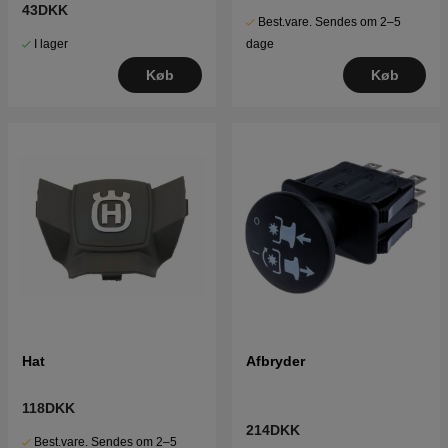
43DKK
Best.vare. Sendes om 2–5
I lager
dage
Køb
Køb
Hat
Afbryder
118DKK
214DKK
Best.vare. Sendes om 2–5