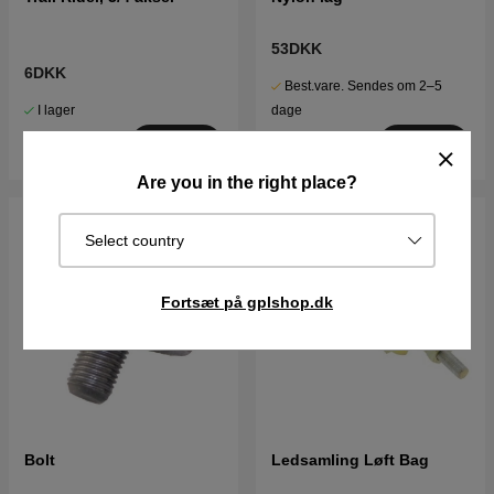
53DKK
6DKK
Best.vare. Sendes om 2–5
I lager
dage
Køb
Køb
Are you in the right place?
Select country
Fortsæt på gplshop.dk
Bolt
Ledsamling Løft Bag