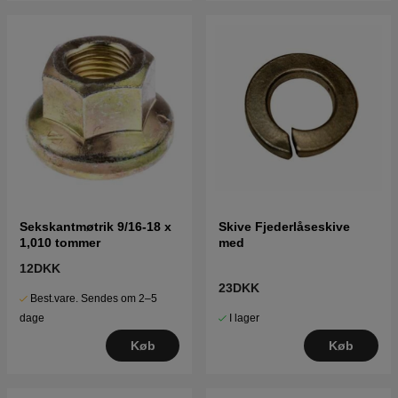
Sekskantmøtrik 9/16-18 x
Skive Fjederlåseskive
1,010 tommer
med
12DKK
23DKK
Best.vare. Sendes om 2–5
I lager
dage
Køb
Køb