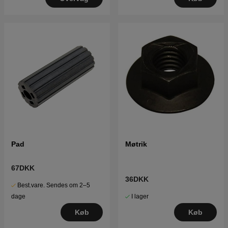
Pad
Møtrik
67DKK
36DKK
Best.vare. Sendes om 2–5
I lager
dage
Køb
Køb