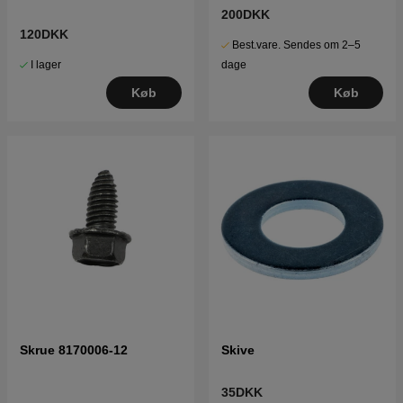
200DKK
120DKK
Best.vare. Sendes om 2–5
I lager
dage
Køb
Køb
Skrue 8170006-12
Skive
35DKK