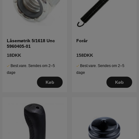
Låsemøtrik 5/1618 Unc
Forår
5960405-01
18DKK
158DKK
Best.vare. Sendes om 2–5
Best.vare. Sendes om 2–5
dage
dage
Køb
Køb