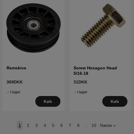
Remskive
Screw Hexagon Head
5/16-18
369DKK
31DKK
I lager
I lager
Køb
Køb
1
2
3
4
5
6
7
8
..
10
Næste
»