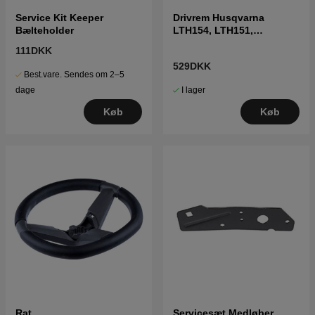
Service Kit Keeper
Drivrem Husqvarna
Bælteholder
LTH154, LTH151,
Jonsered LT2218A2,
111DKK
LT2216A2
529DKK
Best.vare. Sendes om 2–5
I lager
dage
Køb
Køb
Rat
Servicesæt Medløber,