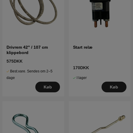
Drivrem 42" / 107 cm
Start relæ
klippebord
575DKK
170DKK
Best.vare. Sendes om 2–5
I lager
dage
Køb
Køb