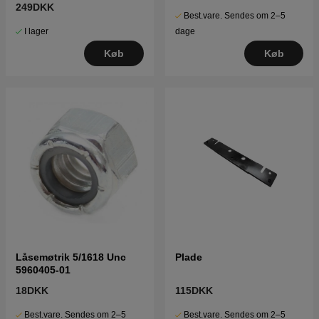
249DKK
Best.vare. Sendes om 2–5
I lager
dage
Køb
Køb
Låsemøtrik 5/1618 Unc
Plade
5960405-01
18DKK
115DKK
Best.vare. Sendes om 2–5
Best.vare. Sendes om 2–5