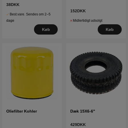
38DKK
152DKK
Best.vare. Sendes om 2–5
Midlertidigt udsolgt
dage
Køb
Køb
Oliefilter Kohler
Dæk 15X6-6"
429DKK