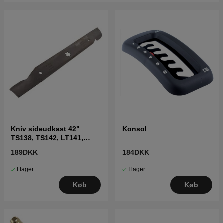
Kniv sideudkast 42"
Konsol
TS138, TS142, LT141,
LT152, LTH171 og andre
189DKK
184DKK
I lager
I lager
Køb
Køb