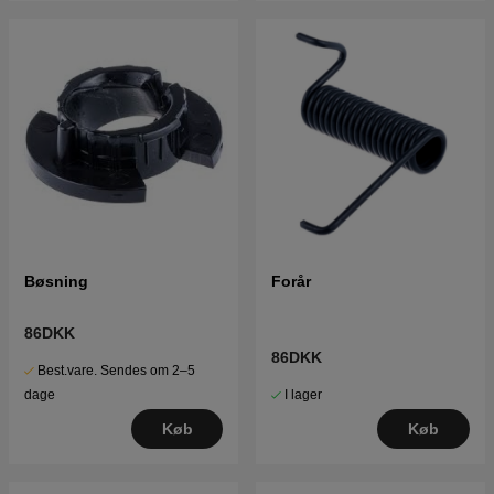
Bøsning
Forår
86DKK
86DKK
Best.vare. Sendes om 2–5
I lager
dage
Køb
Køb