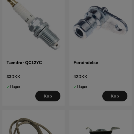
Tændrør QC12YC
Forbindelse
33DKK
42DKK
I lager
I lager
Køb
Køb