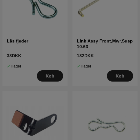
Lås fjeder
Link Assy Front,Mwr,Susp
10.63
33DKK
132DKK
I lager
I lager
Køb
Køb