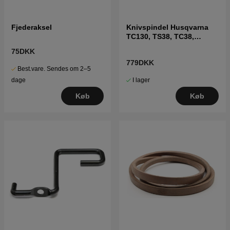
Fjederaksel
Knivspindel Husqvarna
TC130, TS38, TC38,
LTH126, LTH151 m.fl
75DKK
779DKK
Best.vare. Sendes om 2–5
I lager
dage
Køb
Køb