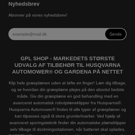
Nyhedsbrev
Abonner på vores nyhedsbrev!
Sende
GPL SHOP - MARKEDETS STØRSTE
UDVALG AF TILBEHØR TIL HUSQVARNA
AUTOMOWER® OG GARDENA PÅ NETTET
Klip hele græsplænen uden at løfte en finger! Læn dig tilbage,
og se hvordan din græsplæne plejes på den absolut bedste
måde. Giv din græsplæne en god behandling med en
avanceret automatisk robotplæneklipper fra Husqvarna®.
Husqvarna Automower® findes til alle typer af græsplæner og
kan tilpasses også til store grunde/marker. Ved hjælp af
avanceret sporingsteknik finder din automatiske plæneklipper
selv tilbage til dockningsstationen, når batteriet skal oplades,