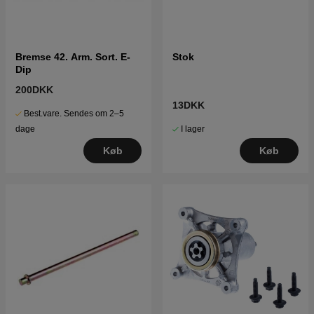
Bremse 42. Arm. Sort. E-
Stok
Dip
200DKK
13DKK
Best.vare. Sendes om 2–5
I lager
dage
Køb
Køb