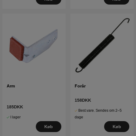
Arm
Forår
158DKK
185DKK
Best.vare. Sendes om 2–5
I lager
dage
Køb
Køb