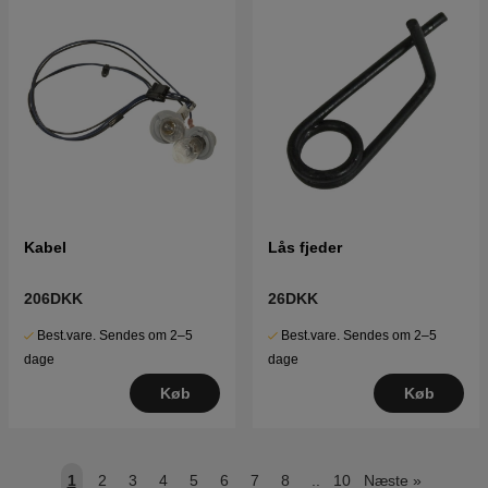
Kabel
Lås fjeder
206DKK
26DKK
Best.vare. Sendes om 2–5
Best.vare. Sendes om 2–5
dage
dage
Køb
Køb
1
2
3
4
5
6
7
8
..
10
Næste
»