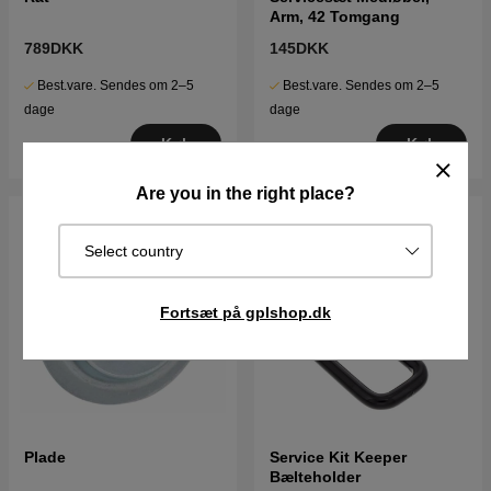
Arm, 42 Tomgang
789DKK
145DKK
Best.vare. Sendes om 2–5
Best.vare. Sendes om 2–5
dage
dage
Køb
Køb
Are you in the right place?
Select country
Fortsæt på gplshop.dk
Plade
Service Kit Keeper
Bælteholder