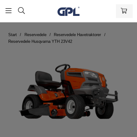
Start
Reservedele
Reservedele Havetraktorer
Reservedele Husqvarna YTH 23V42