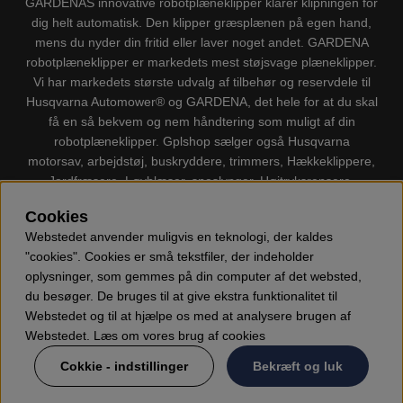
GARDENAS innovative robotplæneklipper klarer klipningen for
dig helt automatisk. Den klipper græsplænen på egen hand,
mens du nyder din fritid eller laver noget andet. GARDENA
robotplæneklipper er markedets mest støjsvage plæneklipper.
Vi har markedets største udvalg af tilbehør og reservdele til
Husqvarna Automower® og GARDENA, det hele for at du skal
få en så bekvem og nem håndtering som muligt af din
robotplæneklipper. Gplshop sælger også Husqvarna
motorsav, arbejdstøj, buskryddere, trimmers, Hækkeklippere,
Jordfræsere, Løvblæser, sneslynger, Højtryksrensere,
Støvsugere, Kapsave, Økser, Klippo Plæneklippere, Legetøj
Cookies
m.m.
Webstedet anvender muligvis en teknologi, der kaldes
"cookies". Cookies er små tekstfiler, der indeholder
oplysninger, som gemmes på din computer af det websted,
du besøger. De bruges til at give ekstra funktionalitet til
Webstedet og til at hjælpe os med at analysere brugen af
Webstedet. Læs om vores brug af cookies
Cokkie - indstillinger
Bekræft og luk