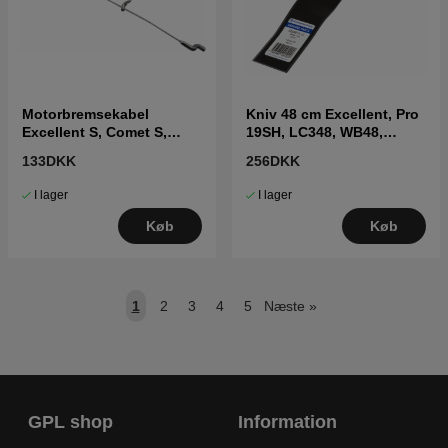
Motorbremsekabel
Kniv 48 cm Excellent, Pro
Excellent S, Comet S,
19SH, LC348, WB48,
Lb448
LB248S, LB548SE
133DKK
256DKK
I lager
I lager
Køb
Køb
1
2
3
4
5
Næste
»
GPL shop
Information