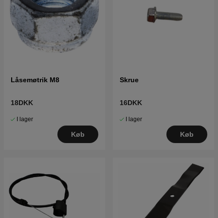
Låsemøtrik M8
Skrue
18DKK
16DKK
I lager
I lager
Køb
Køb