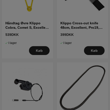
Håndtag Øvre Klippo
Klippo Cross-cut knife
Cobra, Comet S, Excellent
48cm, Excellent, Pro19,
S
Champion
539DKK
399DKK
I lager
I lager
Køb
Køb