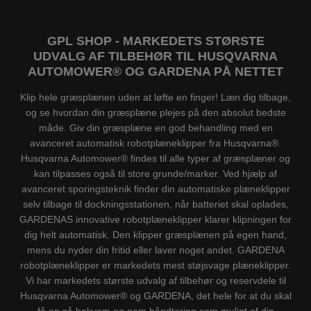
GPL SHOP - MARKEDETS STØRSTE
UDVALG AF TILBEHØR TIL HUSQVARNA
AUTOMOWER® OG GARDENA PÅ NETTET
Klip hele græsplænen uden at løfte en finger! Læn dig tilbage,
og se hvordan din græsplæne plejes på den absolut bedste
måde. Giv din græsplæne en god behandling med en
avanceret automatisk robotplæneklipper fra Husqvarna®.
Husqvarna Automower® findes til alle typer af græsplæner og
kan tilpasses også til store grunde/marker. Ved hjælp af
avanceret sporingsteknik finder din automatiske plæneklipper
selv tilbage til dockningsstationen, når batteriet skal oplades,
GARDENAS innovative robotplæneklipper klarer klipningen for
dig helt automatisk. Den klipper græsplænen på egen hand,
mens du nyder din fritid eller laver noget andet. GARDENA
robotplæneklipper er markedets mest støjsvage plæneklipper.
Vi har markedets største udvalg af tilbehør og reservdele til
Husqvarna Automower® og GARDENA, det hele for at du skal
få en så bekvem og nem håndtering som muligt af din