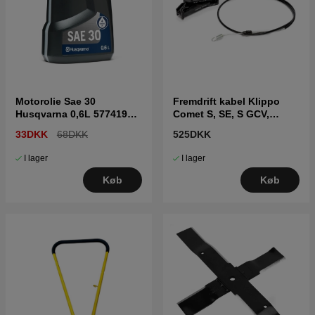
Motorolie Sae 30
Fremdrift kabel Klippo
Husqvarna 0,6L 5774192-
Comet S, SE, S GCV,
01
Excellent S, S GCV
33DKK
68DKK
525DKK
I lager
I lager
Køb
Køb