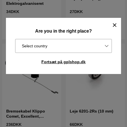
Elektrogalvaniseret
34DKK
27DKK
I lager
I lager
Køb
Køb
Are you in the right place?
Select country
Fortsæt på gplshop.dk
Bremsekabel Klippo
Leje 6201-2Rs (10 mm)
Comet, Excellent,
Champion
236DKK
66DKK