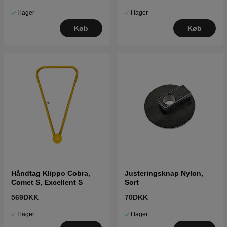
I lager
I lager
Køb
Køb
Håndtag Klippo Cobra,
Justeringsknap Nylon,
Comet S, Excellent S
Sort
569DKK
70DKK
I lager
I lager