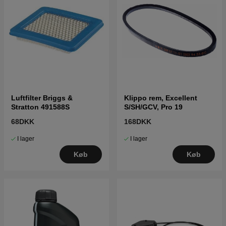
Luftfilter Briggs &
Klippo rem, Excellent
Stratton 491588S
S/SH/GCV, Pro 19
68DKK
168DKK
I lager
I lager
Køb
Køb