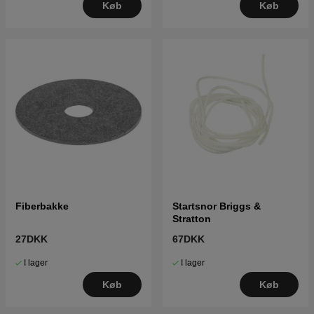
Køb
Køb
Fiberbakke
Startsnor Briggs &
Stratton
27DKK
67DKK
I lager
I lager
Køb
Køb