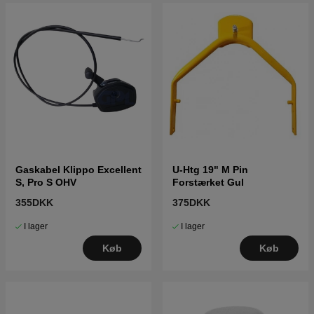
Gaskabel Klippo Excellent
U-Htg 19" M Pin
S, Pro S OHV
Forstærket Gul
355DKK
375DKK
I lager
I lager
Køb
Køb