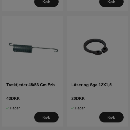
Køb
Køb
Trækfjeder 48/53 Cm Fzb
Låsering Sga 12X1,5
43DKK
20DKK
I lager
I lager
Køb
Køb