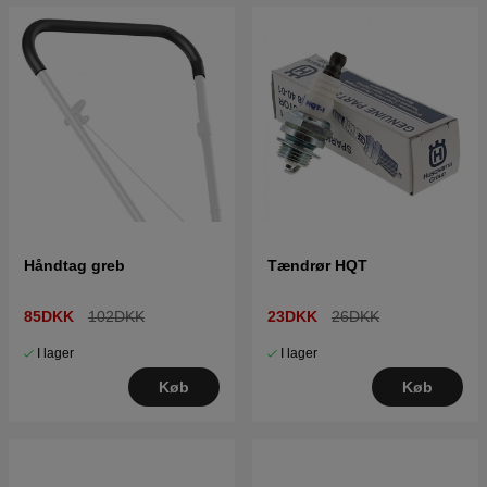
Håndtag greb
Tændrør HQT
85DKK
102DKK
23DKK
26DKK
I lager
I lager
Køb
Køb