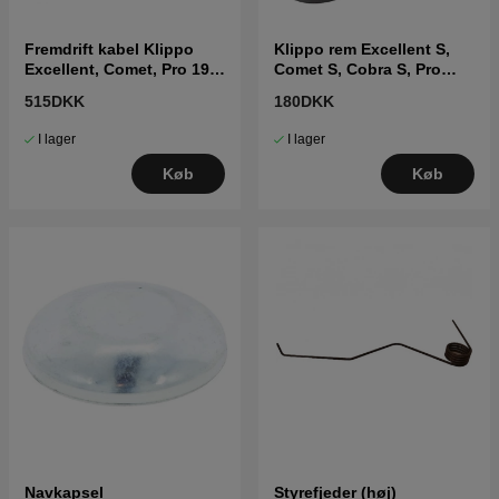
Fremdrift kabel Klippo
Klippo rem Excellent S,
Excellent, Comet, Pro 19,
Comet S, Cobra S, Pro
Pro 21
19/21S
515DKK
180DKK
I lager
I lager
Køb
Køb
Navkapsel
Styrefjeder (høj)