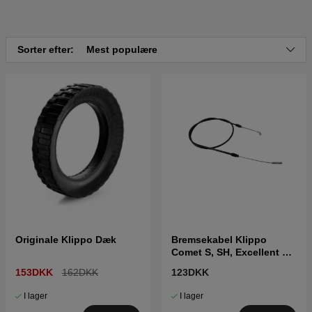
Klik her for reservedelstegning og reservedelsliste til
Klippo Excellent S 2016-2020
Sorter efter:
Mest populære
Originale Klippo Dæk
Bremsekabel Klippo
Comet S, SH, Excellent S,
SH, Husqvarna WB 48 S
153DKK
162DKK
123DKK
I lager
I lager