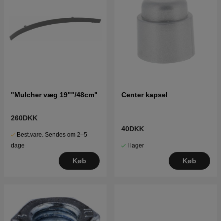
"Mulcher væg 19""/48cm"
Center kapsel
260DKK
40DKK
Best.vare. Sendes om 2–5
I lager
dage
Køb
Køb