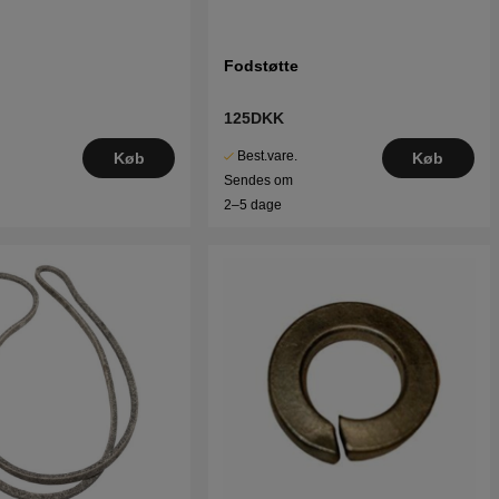
Fodstøtte
125DKK
Best.vare.
Køb
Køb
Sendes om
2–5 dage