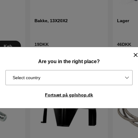
Bakke, 13X20X2
Lager
19DKK
46DKK
Køb
I lager
I lager
Køb
Are you in the right place?
Select country
Fortsæt på gplshop.dk