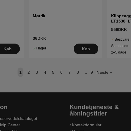
Møtrik
Klippeagg
LT1538, L
LTH140 m.
559DKK
36DKK
Best.vare.
Sendes om
I lager
Køb
Køb
2–5 dage
1
2
3
4
5
6
7
8
..
9
Næste
»
ion
Kundetjeneste &
åbningstider
eservedelskataloget
elp Center
Kontaktformular