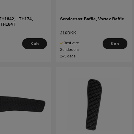
TH1842, LTH174,
Servicesæt Baffle, Vortex Baffle
LTH184T
216DKK
Best.vare.
Køb
Køb
Sendes om
2–5 dage