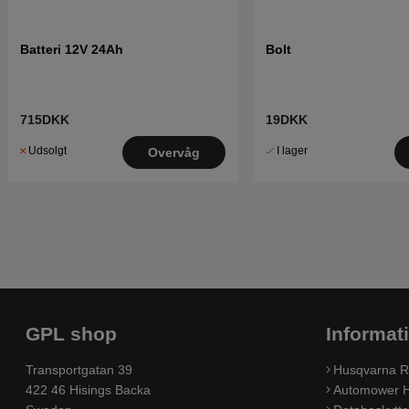
Batteri 12V 24Ah
Bolt
715DKK
19DKK
Udsolgt
I lager
Overvåg
GPL shop
Informat
Transportgatan 39
Husqvarna R
422 46 Hisings Backa
Automower H