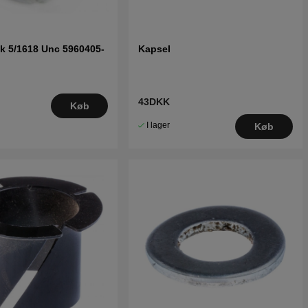
k 5/1618 Unc 5960405-
Kapsel
43DKK
Køb
I lager
Køb