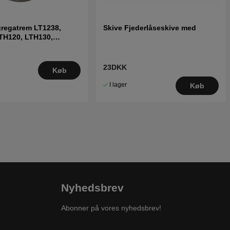
regatrem LT1238,
Skive Fjederlåseskive med
TH120, LTH130,
fl
23DKK
Køb
I lager
Køb
Nyhedsbrev
Abonner på vores nyhedsbrev!