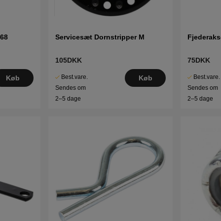
-68
Servicesæt Dornstripper M
Fjederaks
105DKK
75DKK
Best.vare.
Best.vare.
Køb
Køb
Sendes om
Sendes om
2–5 dage
2–5 dage