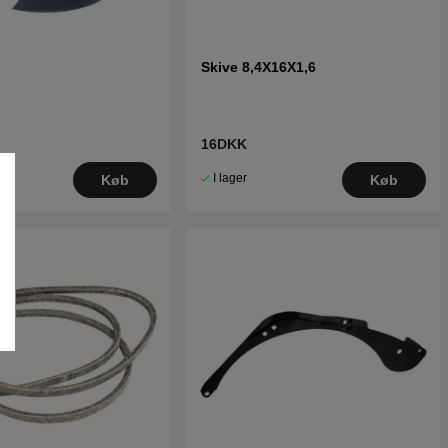
Skive 8,4X16X1,6
16DKK
I lager
Køb
Køb