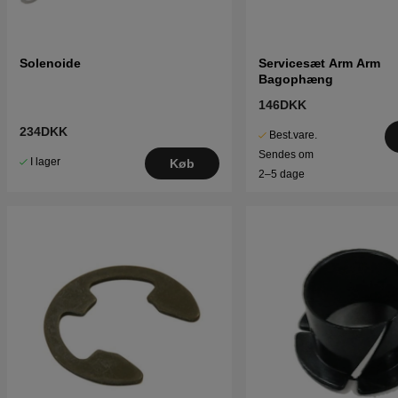
Solenoide
Servicesæt Arm Arm
Bagophæng
146DKK
234DKK
Best.vare.
Sendes om
I lager
Køb
2–5 dage