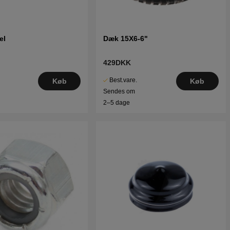
el
Dæk 15X6-6"
429DKK
Best.vare.
Køb
Køb
Sendes om
2–5 dage