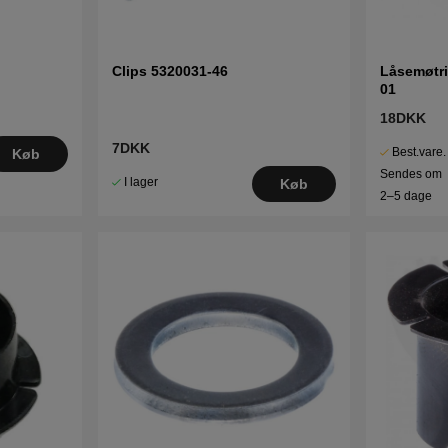
Clips 5320031-46
Låsemøtri
01
18DKK
7DKK
Best.vare.
Køb
Sendes om
I lager
Køb
2–5 dage