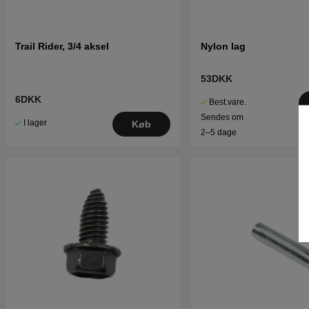
Trail Rider, 3/4 aksel
Nylon lag
53DKK
6DKK
Best.vare.
Sendes om
I lager
Køb
2–5 dage