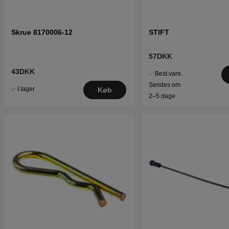
Skrue 8170006-12
STIFT
57DKK
43DKK
Best.vare.
Sendes om
I lager
Køb
2–5 dage