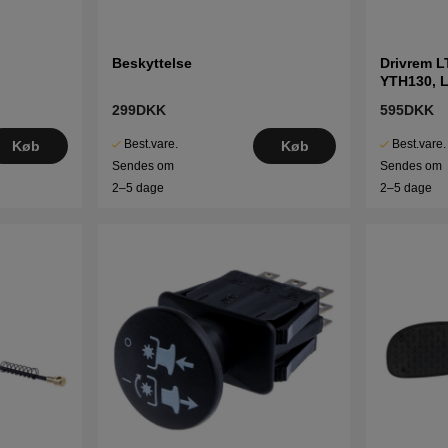
Beskyttelse
Drivrem L
YTH130, 
299DKK
595DKK
Best.vare.
Best.vare.
Køb
Køb
Sendes om
Sendes om
2–5 dage
2–5 dage