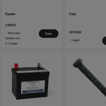
Fjeder
Tråd
14DKK
197DKK
Best.vare.
Køb
Sendes om
I lager
2–5 dage