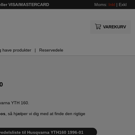
 eller VISA/MASTERCARD
Moms:
Inkl
|
Exkl
VAREKURV
g have produkter
Reservedele
0
sqvarna YTH 160.
 os
, så hjælper vi dig med at finde den rigtige
vedelsliste til Husqvarna YTH160 1996-01