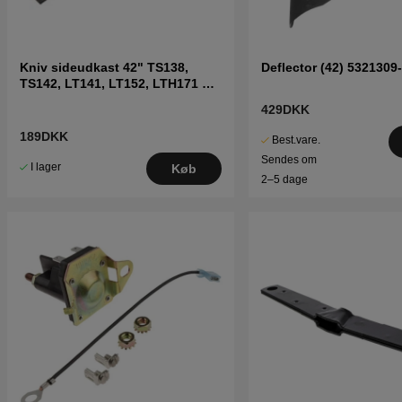
Kniv sideudkast 42" TS138,
Deflector (42) 5321309
TS142, LT141, LT152, LTH171 og
andre
429DKK
189DKK
Best.vare.
Sendes om
I lager
Køb
2–5 dage