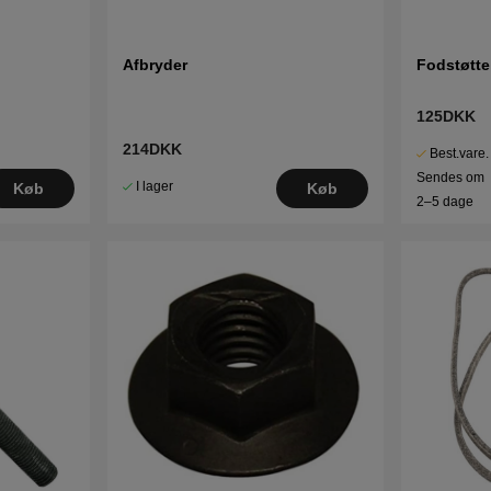
Afbryder
Fodstøtte
125DKK
214DKK
Best.vare.
Sendes om
I lager
Køb
Køb
2–5 dage