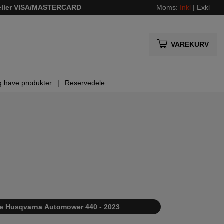
 eller VISA/MASTERCARD
Moms:
Inkl
|
Exkl
VAREKURV
g have produkter
Reservedele
liste Husqvarna Automower 440 - 2023