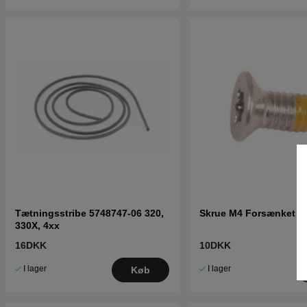
Tætningsstribe 5748747-06 320,
Skrue M4 Forsænket 5
330X, 4xx
16DKK
10DKK
I lager
I lager
Køb