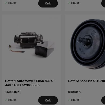
I lager
I lager
Køb
Batteri Automower Liion 430X /
Løft Sensor kit 581620
440 / 450X 5296068-02
1699DKK
549DKK
I lager
I lager
Køb