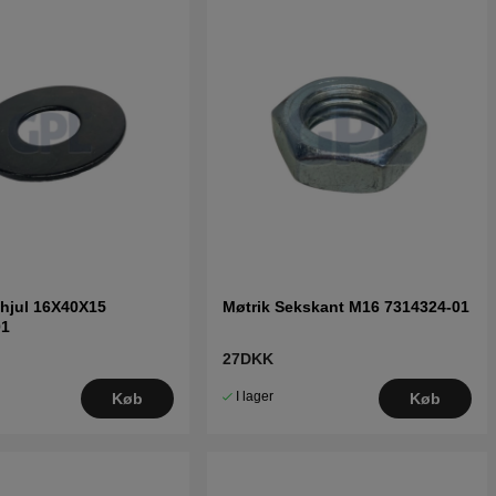
hjul 16X40X15
Møtrik Sekskant M16 7314324-01
01
27DKK
I lager
Køb
Køb