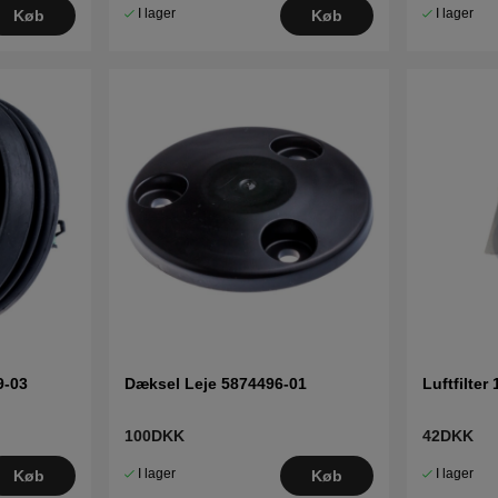
I lager
I lager
Køb
Køb
9-03
Dæksel Leje 5874496-01
Luftfilter
100DKK
42DKK
I lager
I lager
Køb
Køb