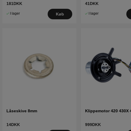
181DKK
41DKK
I lager
I lager
Køb
Låseskive 8mm
Klippemotor 420 430X 
14DKK
999DKK