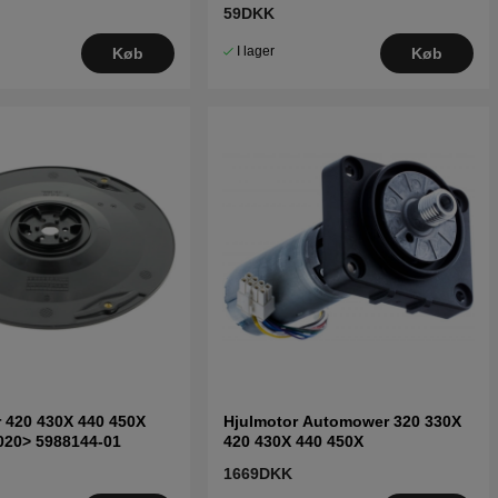
59DKK
I lager
Køb
Køb
r 420 430X 440 450X
Hjulmotor Automower 320 330X
020> 5988144-01
420 430X 440 450X
1669DKK