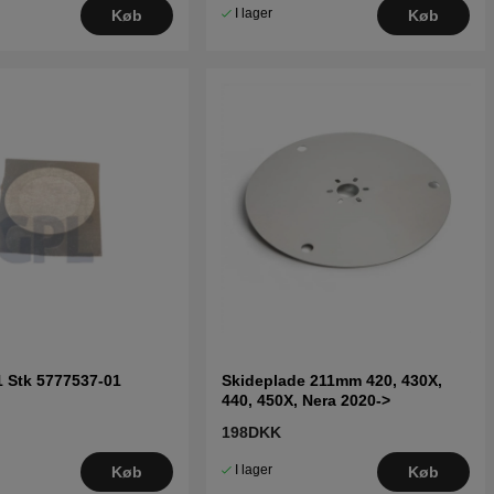
I lager
Køb
Køb
 1 Stk 5777537-01
Skideplade 211mm 420, 430X,
440, 450X, Nera 2020->
198DKK
I lager
Køb
Køb