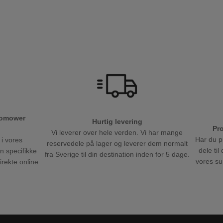
tomower
Hurtig levering
Pr
Vi leverer over hele verden. Vi har mange
Har du p
 i vores
reservedele på lager og leverer dem normalt
dele ti
en specifikke
fra Sverige til din destination inden for 5 dage.
vores sup
direkte online