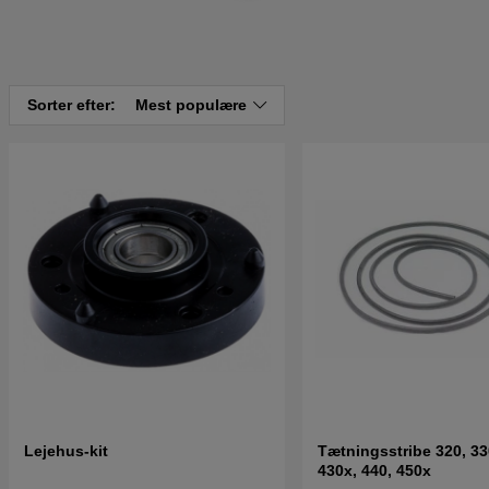
Sorter efter:
Mest populære
Lejehus-kit
Tætningsstribe 320, 33
430x, 440, 450x