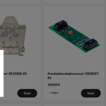
agnet 5010656-02
Kredsløbssløjfesensor 5928527-
01
469DKK
I lager
Køb
Køb