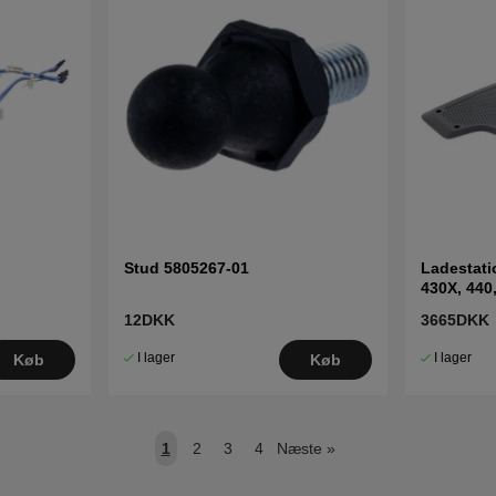
Stud 5805267-01
Ladestati
430X, 440
12DKK
3665DKK
I lager
I lager
Køb
Køb
1
2
3
4
Næste
»