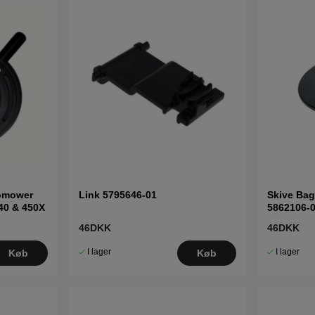
tomower
Link 5795646-01
Skive Bag
440 & 450X
5862106-
46DKK
46DKK
I lager
I lager
Køb
Køb