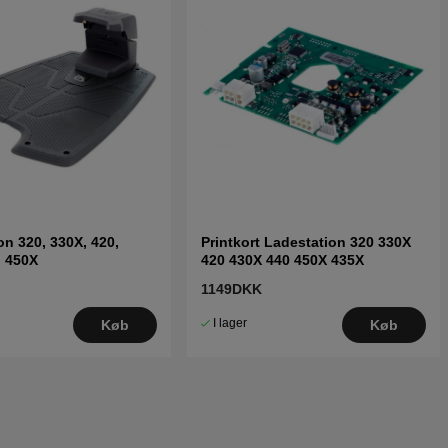
on 320, 330X, 420,
Printkort Ladestation 320 330X
, 450X
420 430X 440 450X 435X
1149DKK
I lager
Køb
Køb