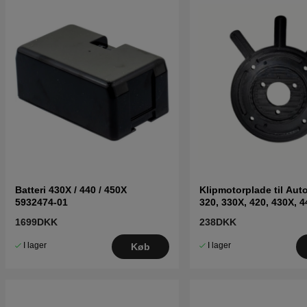
Batteri 430X / 440 / 450X
Klipmotorplade til Au
5932474-01
320, 330X, 420, 430X, 
1699DKK
238DKK
I lager
I lager
Køb