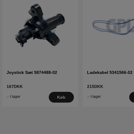
Joystick Sæt 5874488-02
Ladekabel 5341566-02
167DKK
215DKK
I lager
I lager
Køb