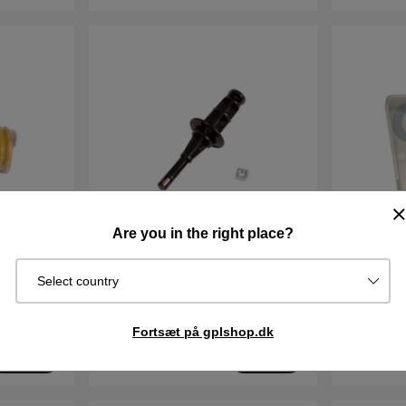
Are you in the right place?
Select country
351305-02
Joystick Crash Sensor 5011226-
Holder M
02
122DKK
105DKK
Fortsæt på gplshop.dk
I lager
I lager
Køb
Køb