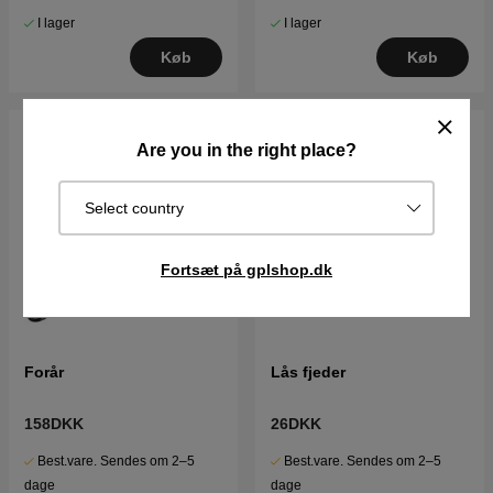
I lager
I lager
Køb
Køb
Are you in the right place?
Select country
Fortsæt på gplshop.dk
Forår
Lås fjeder
158DKK
26DKK
Best.vare. Sendes om 2–5
Best.vare. Sendes om 2–5
dage
dage