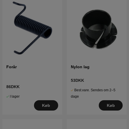
Forår
Nylon lag
53DKK
86DKK
Best.vare. Sendes om 2–5
I lager
dage
Køb
Køb