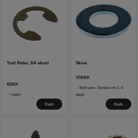
Trail Rider, 3/4 aksel
Skive
35DKK
6DKK
Best.vare. Sendes om 2–5
I lager
dage
Køb
Køb