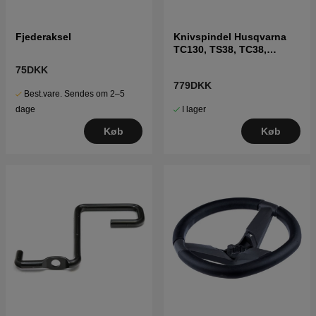
Fjederaksel
Knivspindel Husqvarna
TC130, TS38, TC38,
LTH126, LTH151 m.fl
75DKK
779DKK
Best.vare. Sendes om 2–5
I lager
dage
Køb
Køb