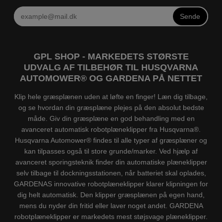
Sende
GPL SHOP - MARKEDETS STØRSTE
UDVALG AF TILBEHØR TIL HUSQVARNA
AUTOMOWER® OG GARDENA PÅ NETTET
Klip hele græsplænen uden at løfte en finger! Læn dig tilbage,
og se hvordan din græsplæne plejes på den absolut bedste
måde. Giv din græsplæne en god behandling med en
avanceret automatisk robotplæneklipper fra Husqvarna®.
Husqvarna Automower® findes til alle typer af græsplæner og
kan tilpasses også til store grunde/marker. Ved hjælp af
avanceret sporingsteknik finder din automatiske plæneklipper
selv tilbage til dockningsstationen, når batteriet skal oplades,
GARDENAS innovative robotplæneklipper klarer klipningen for
dig helt automatisk. Den klipper græsplænen på egen hand,
mens du nyder din fritid eller laver noget andet. GARDENA
robotplæneklipper er markedets mest støjsvage plæneklipper.