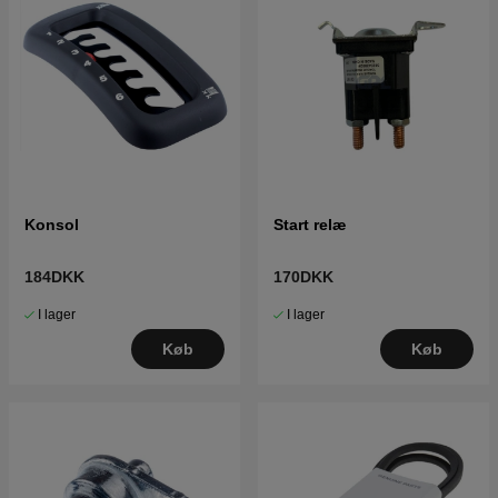
Konsol
Start relæ
184DKK
170DKK
I lager
I lager
Køb
Køb