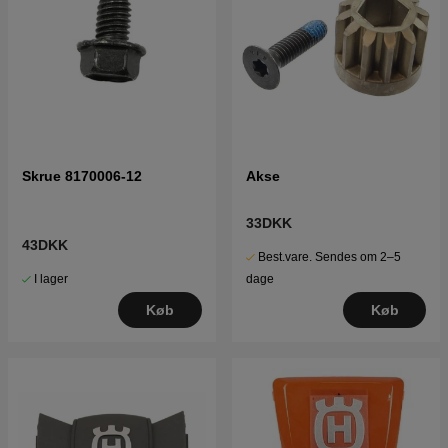
Skrue 8170006-12
Akse
33DKK
43DKK
Best.vare. Sendes om 2–5
I lager
dage
Køb
Køb