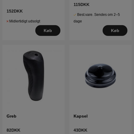
115DKK
152DKK
Best.vare. Sendes om 2–5
Midlertidigt udsolgt
dage
Køb
Køb
Greb
Kapsel
82DKK
43DKK