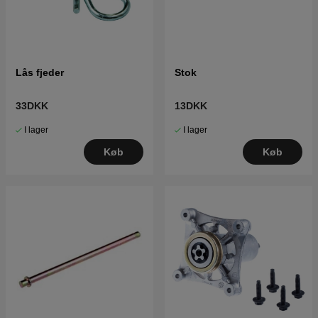
Lås fjeder
Stok
33DKK
13DKK
I lager
I lager
Køb
Køb