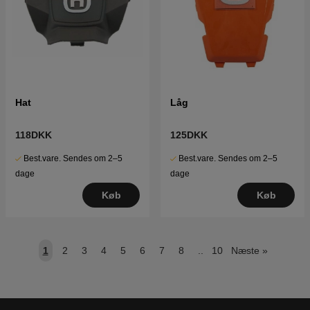
Hat
Låg
118DKK
125DKK
Best.vare. Sendes om 2–5
Best.vare. Sendes om 2–5
dage
dage
Køb
Køb
1
2
3
4
5
6
7
8
..
10
Næste
»