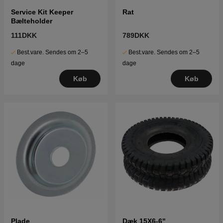
Service Kit Keeper
Rat
Bælteholder
111DKK
789DKK
Best.vare. Sendes om 2–5
Best.vare. Sendes om 2–5
dage
dage
Køb
Køb
Plade
Dæk 15X6-6"