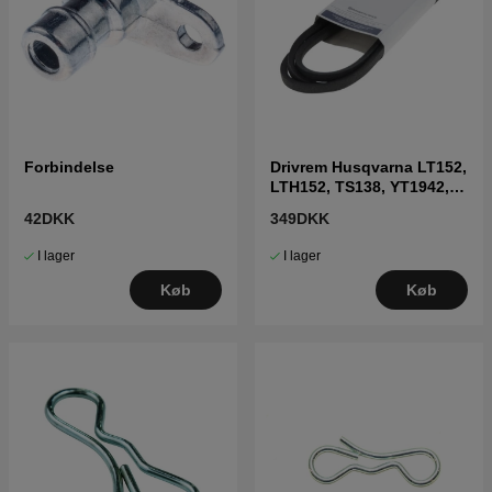
Forbindelse
Drivrem Husqvarna LT152,
LTH152, TS138, YT1942,
LT2216 m.fl
42DKK
349DKK
I lager
I lager
Køb
Køb