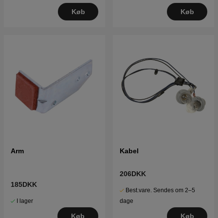
Køb
Køb
Arm
Kabel
206DKK
185DKK
Best.vare. Sendes om 2–5
I lager
dage
Køb
Køb