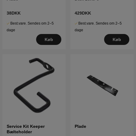
38DKK
429DKK
Best.vare. Sendes om 2–5
Best.vare. Sendes om 2–5
dage
dage
Køb
Køb
Service Kit Keeper
Plade
Bælteholder