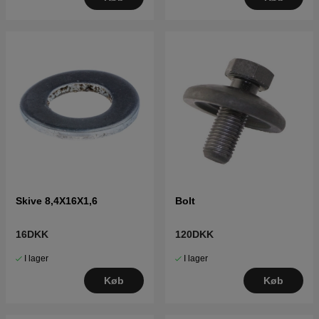
Skive 8,4X16X1,6
Bolt
16DKK
120DKK
I lager
I lager
Køb
Køb