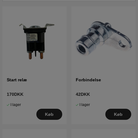
Start relæ
Forbindelse
170DKK
42DKK
I lager
I lager
Køb
Køb