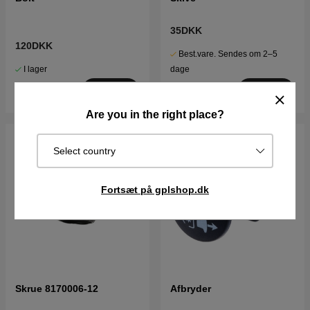
35DKK
120DKK
Best.vare. Sendes om 2–5
I lager
dage
Køb
Køb
Are you in the right place?
Select country
Fortsæt på gplshop.dk
Skrue 8170006-12
Afbryder