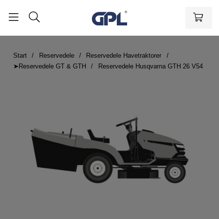
Start
Reservedele
Reservedele Havetraktorer
➤Reservedele GT & GTH
Reservedele Husqvarna GTH 26 V54