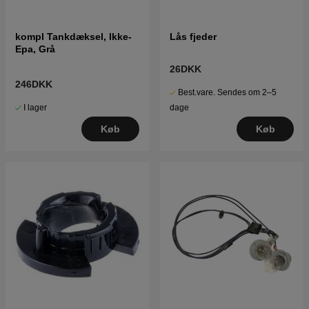
kompl Tankdæksel, Ikke-
Lås fjeder
Epa, Grå
26DKK
246DKK
Best.vare. Sendes om 2–5
I lager
dage
Køb
Køb