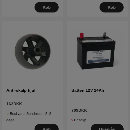
Køb
Køb
Anti-skalp hjul
Batteri 12V 24Ah
162DKK
709DKK
Best.vare. Sendes om 2–5
Udsolgt
dage
Overvåg
Køb