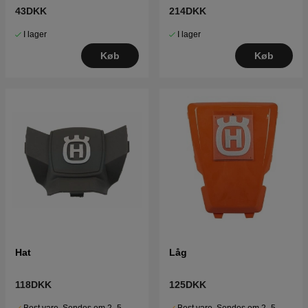
43DKK
214DKK
I lager
I lager
Køb
Køb
Hat
Låg
118DKK
125DKK