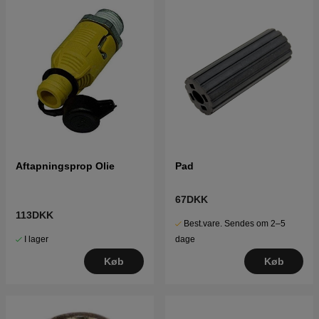
Aftapningsprop Olie
Pad
67DKK
113DKK
Best.vare. Sendes om 2–5
I lager
dage
Køb
Køb