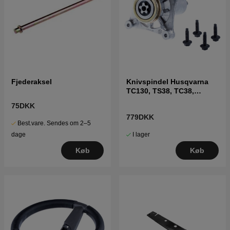
Fjederaksel
Knivspindel Husqvarna
TC130, TS38, TC38,
LTH126, LTH151 m.fl
75DKK
779DKK
Best.vare. Sendes om 2–5
I lager
dage
Køb
Køb