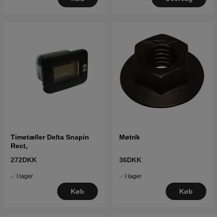
Timetæller Delta Snapin
Møtrik
Rect,
272DKK
36DKK
I lager
I lager
Køb
Køb