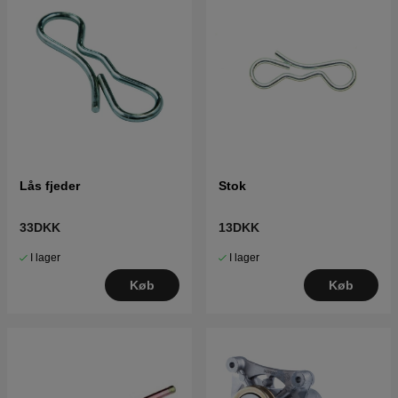
Lås fjeder
Stok
33DKK
13DKK
I lager
I lager
Køb
Køb