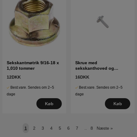
Sekskantmøtrik 9/16-18 x
Skrue med
1,010 tommer
sekskanthoved og
gevindskæreskrue
12DKK
16DKK
Best.vare. Sendes om 2–5
Best.vare. Sendes om 2–5
dage
dage
Køb
Køb
1
2
3
4
5
6
7
..
8
Næste
»