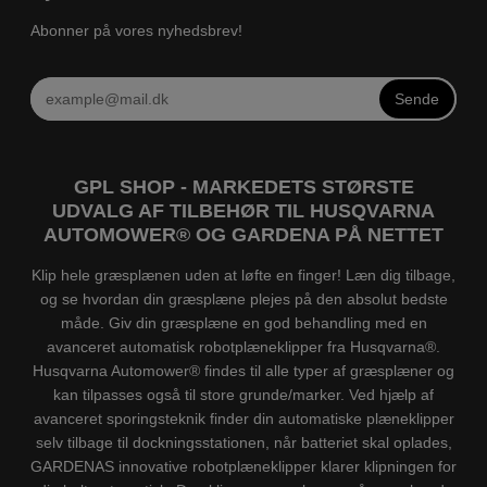
Abonner på vores nyhedsbrev!
Sende
GPL SHOP - MARKEDETS STØRSTE
UDVALG AF TILBEHØR TIL HUSQVARNA
AUTOMOWER® OG GARDENA PÅ NETTET
Klip hele græsplænen uden at løfte en finger! Læn dig tilbage,
og se hvordan din græsplæne plejes på den absolut bedste
måde. Giv din græsplæne en god behandling med en
avanceret automatisk robotplæneklipper fra Husqvarna®.
Husqvarna Automower® findes til alle typer af græsplæner og
kan tilpasses også til store grunde/marker. Ved hjælp af
avanceret sporingsteknik finder din automatiske plæneklipper
selv tilbage til dockningsstationen, når batteriet skal oplades,
GARDENAS innovative robotplæneklipper klarer klipningen for