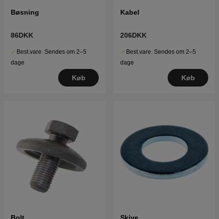
Bøsning
Kabel
86DKK
206DKK
Best.vare. Sendes om 2–5
Best.vare. Sendes om 2–5
dage
dage
Køb
Køb
Bolt
Skive