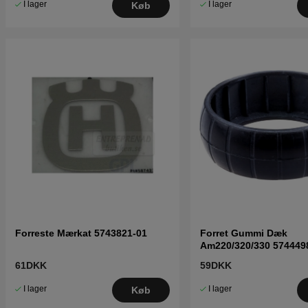
I lager
I lager
Køb
Forreste Mærkat 5743821-01
Forret Gummi Dæk
Am220/320/330 574449
61DKK
59DKK
I lager
I lager
Køb