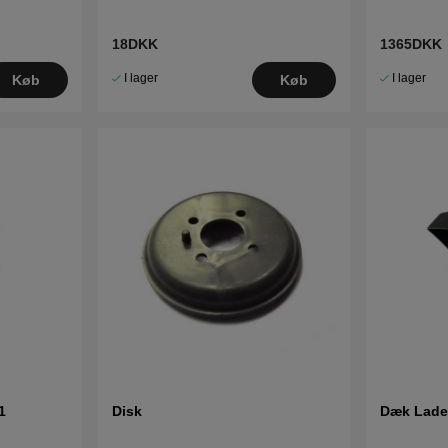
18DKK
1365DKK
I lager
I lager
Køb
Køb
1
Disk
Dæk Lade