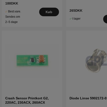
188DKK
265DKK
Best.vare.
Køb
Sendes om
I lager
2–5 dage
Crash Sensor Printkort G2,
Diode Linse 5902172-0
220AC, 230ACX, 260ACX