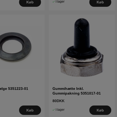
I lager
Køb
Køb
lge 5351223-01
Gummihætte Inkl.
Gummipakning 5351017-01
80DKK
I lager
Køb
Køb