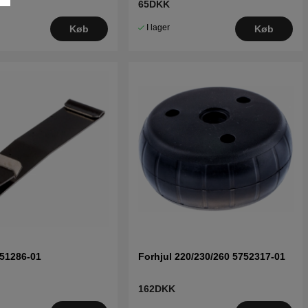
65DKK
I lager
Køb
Køb
351286-01
Forhjul 220/230/260 5752317-01
162DKK