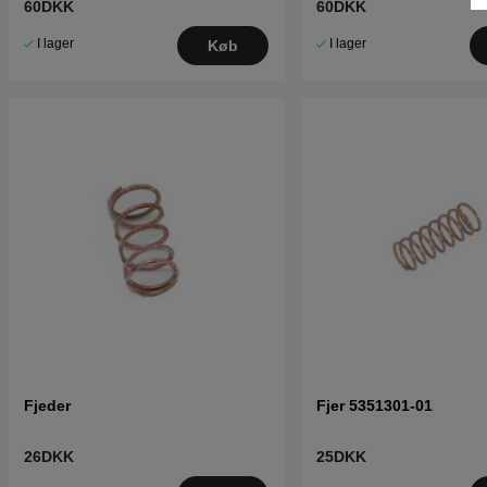
60DKK
60DKK
I lager
I lager
Køb
Fjeder
Fjer 5351301-01
26DKK
25DKK