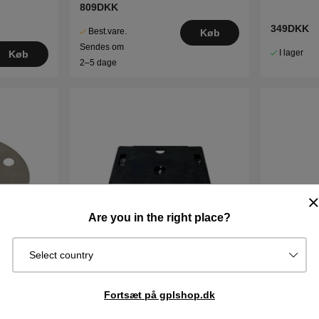
809DKK
349DKK
Best.vare.
Køb
Sendes om
I lager
Køb
2–5 dage
Are you in the right place?
Select country
Dæksel Til Ladestation 5351244-
Dækselsv
Fortsæt på gplshop.dk
01