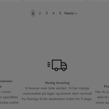
1
2
3
4
5
Næste
»
tomower
Hurtig levering
Pr
e
Vi leverer over hele verden. Vi har mange
Har du p
 i vores
reservedele på lager og leverer dem normalt
dele ti
en specifikke
fra Sverige til din destination inden for 5 dage.
vores sup
direkte online