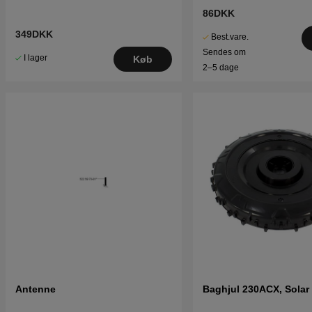
86DKK
349DKK
Best.vare.
Sendes om
I lager
Køb
2–5 dage
Antenne
Baghjul 230ACX, Solar