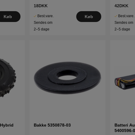
18DKK
42DKK
Best.vare.
Best.vare.
Køb
Køb
Sendes om
Sendes om
2–5 dage
2–5 dage
 Hybrid
Bakke 5350878-03
Batteri 
5400596-