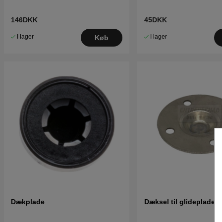
146DKK
45DKK
I lager
I lager
Køb
Dækplade
Dæksel til glideplade