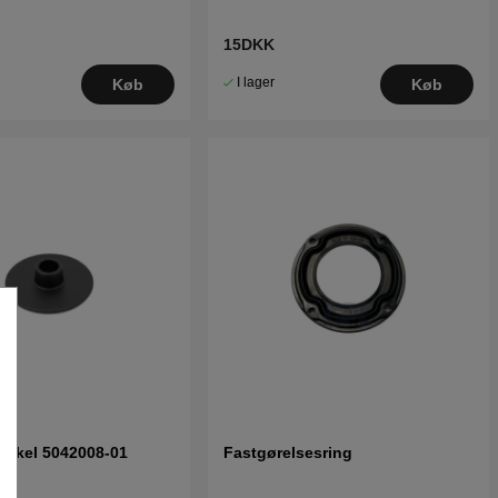
15DKK
I lager
Køb
Køb
askel 5042008-01
Fastgørelsesring