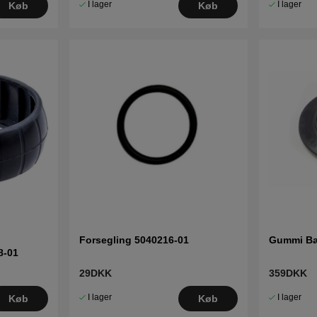
I lager
I lager
Køb
Køb
Forsegling 5040216-01
Gummi Bæ
8-01
29DKK
359DKK
I lager
I lager
Køb
Køb