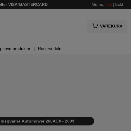
 eller VISA/MASTERCARD
Moms:
Inkl
|
Exkl
VAREKURV
g have produkter
Reservedele
ste Husqvarna Automower 260ACX - 2009