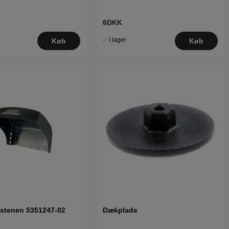
6DKK
I lager
Køb
Køb
stenen 5351247-02
Dækplade