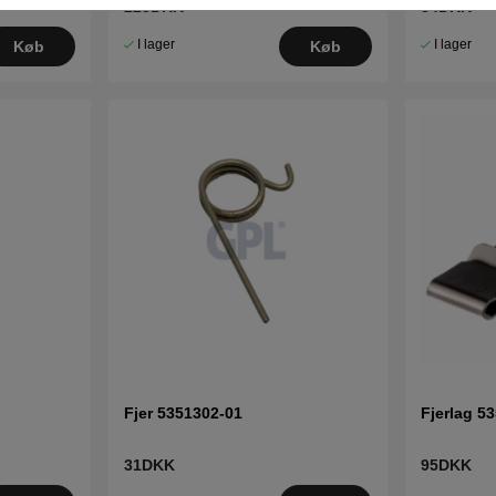
225DKK
34DKK
I lager
I lager
Køb
Køb
Fjer 5351302-01
Fjerlag 5
31DKK
95DKK