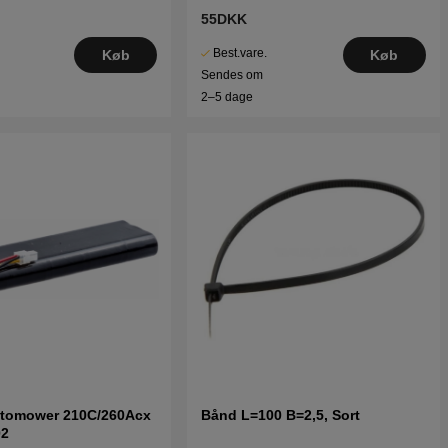
55DKK
Best.vare.
Køb
Køb
Sendes om
2–5 dage
Automower 210C/260Acx
Bånd L=100 B=2,5, Sort
02