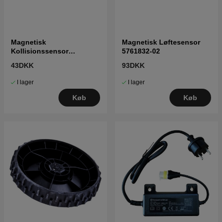
Magnetisk
Magnetisk Løftesensor
Kollisionssensor
5761832-02
5761833-01
43DKK
93DKK
I lager
I lager
Køb
Køb