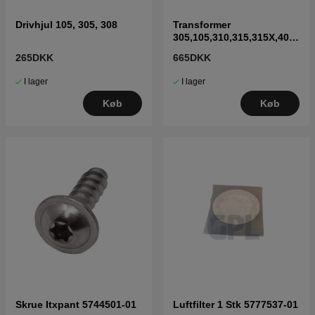
Drivhjul 105, 305, 308
Transformer
305,105,310,315,315X,405
X,415X,310 Mark II,315
265DKK
665DKK
Mark II
I lager
I lager
Køb
Køb
Skrue Itxpant 5744501-01
Luftfilter 1 Stk 5777537-01