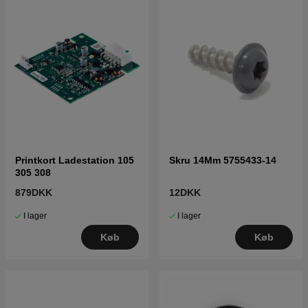
Printkort Ladestation 105
Skru 14Mm 5755433-14
305 308
879DKK
12DKK
I lager
I lager
Køb
Køb