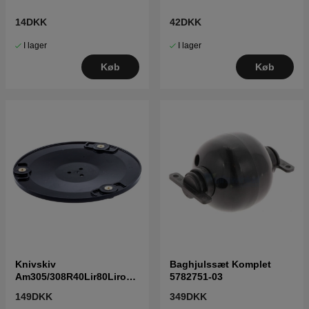
14DKK
42DKK
I lager
I lager
Køb
Køb
Knivskiv
Baghjulssæt Komplet
Am305/308R40Lir80Lirob6
5782751-03
001000 5744871-01
149DKK
349DKK