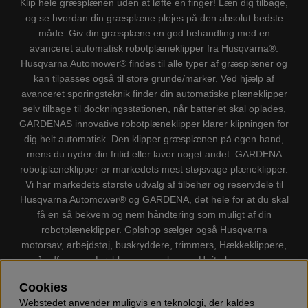
Klip hele græsplænen uden at løfte en finger! Læn dig tilbage,
og se hvordan din græsplæne plejes på den absolut bedste
måde. Giv din græsplæne en god behandling med en
avanceret automatisk robotplæneklipper fra Husqvarna®.
Husqvarna Automower® findes til alle typer af græsplæner og
kan tilpasses også til store grunde/marker. Ved hjælp af
avanceret sporingsteknik finder din automatiske plæneklipper
selv tilbage til dockningsstationen, når batteriet skal oplades,
GARDENAS innovative robotplæneklipper klarer klipningen for
dig helt automatisk. Den klipper græsplænen på egen hand,
mens du nyder din fritid eller laver noget andet. GARDENA
robotplæneklipper er markedets mest støjsvage plæneklipper.
Vi har markedets største udvalg af tilbehør og reservdele til
Husqvarna Automower® og GARDENA, det hele for at du skal
få en så bekvem og nem håndtering som muligt af din
robotplæneklipper. Gplshop sælger også Husqvarna
motorsav, arbejdstøj, buskryddere, trimmers, Hækkeklippere,
Jordfræsere, Løvblæser, sneslynger, Højtryksrensere,
Støvsugere, Kapsave, Økser, Klippo Plæneklippere, Legetøj
Cookies
m.m.
Webstedet anvender muligvis en teknologi, der kaldes