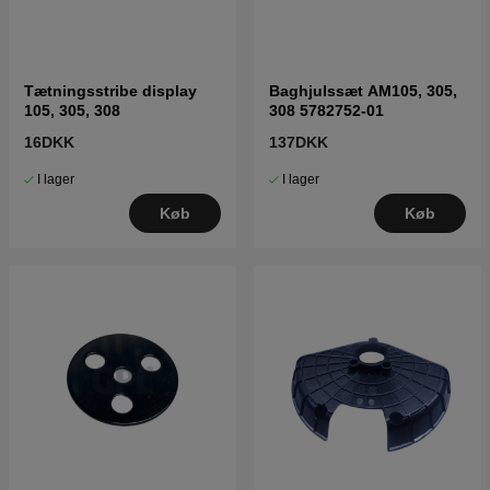
Tætningsstribe display
Baghjulssæt AM105, 305,
105, 305, 308
308 5782752-01
16DKK
137DKK
I lager
I lager
Køb
Køb