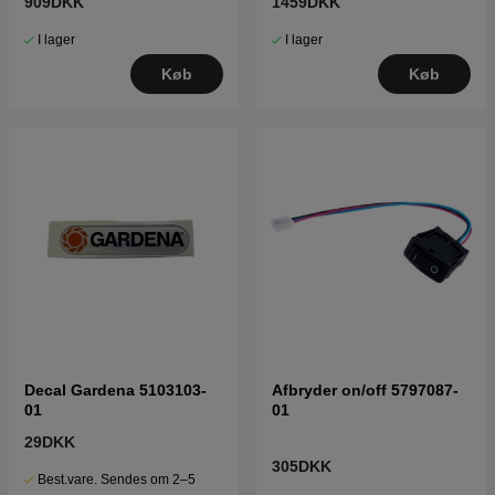
909DKK
1459DKK
I lager
I lager
Køb
Køb
Decal Gardena 5103103-
Afbryder on/off 5797087-
01
01
29DKK
305DKK
Best.vare. Sendes om 2–5