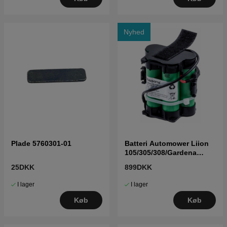
Nyhed
Plade 5760301-01
Batteri Automower Liion
105/305/308/Gardena
R40R70 5895861-01
25DKK
899DKK
I lager
I lager
Køb
Køb