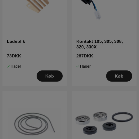
Ladeblik
Kontakt 105, 305, 308,
320, 330X
73DKK
287DKK
I lager
I lager
Køb
Køb