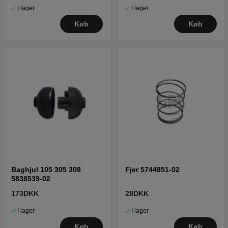
I lager
I lager
Køb
Køb
Baghjul 105 305 308
Fjer 5744851-02
5838539-02
173DKK
28DKK
I lager
I lager
Køb
Køb