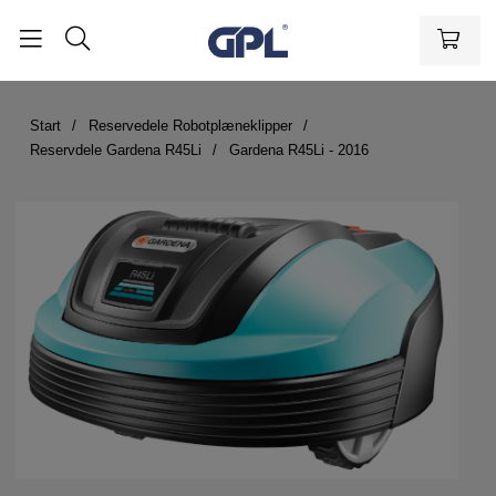
Start
Reservedele Robotplæneklipper
Reservdele Gardena R45Li
Gardena R45Li - 2016