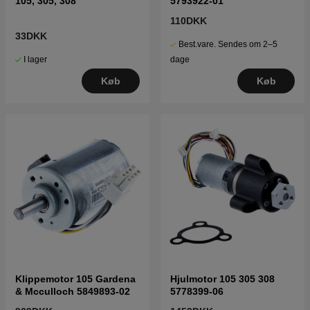
105, 305, 308
5793922-01
110DKK
33DKK
Best.vare. Sendes om 2–5
I lager
dage
Køb
Køb
Klippemotor 105 Gardena
Hjulmotor 105 305 308
& Mcculloch 5849893-02
5778399-06