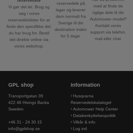
reservedele
reservedele på
med at finde de
Vi gør det let. Brug og
lager og leverer
rigtige dele til din
søg i vores
dem normalt fra
Automower-model?
reservedelslister for at
Sverige til din
Kontakt vores
finde den specifikke del,
destination inden
support via telefon,
du har brug for. Bestil
for 5 dage.
mail eller chat.
det direkte online via
vores webshop.
GPL shop
Information
Transportgatan 39
Husqvarna
422 46 Hisings Backa
Reservedelskataloget
Sweden
Automower Help Center
Databeskyttelsespolitik
+46 31 - 24 30 15
Vilkår & info
info@gplshop.se
Log ind