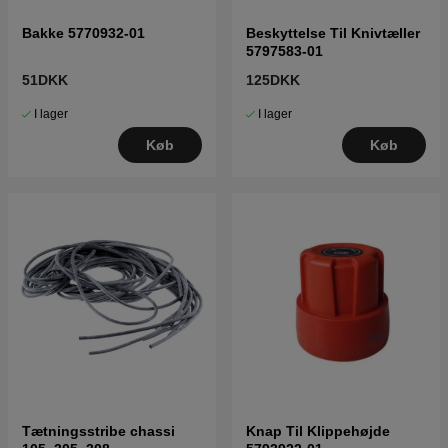
Bakke 5770932-01
Beskyttelse Til Knivtæller
5797583-01
51DKK
125DKK
I lager
I lager
Køb
Køb
Tætningsstribe chassi
Knap Til Klippehøjde