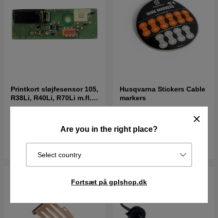
Printkort sløjfesensor 105,
Husqvarna Stickers Cable
R38Li, R40Li, R70Li m.fl.
markers
(2016-)
415DKK
20DKK
22DKK
Are you in the right place?
I lager
I lager
Køb
Køb
Select country
Fortsæt på gplshop.dk