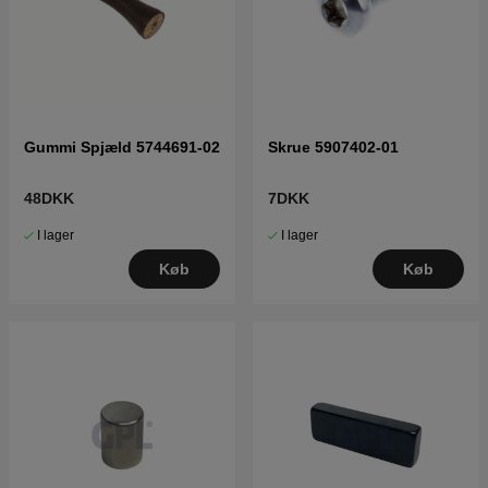
Gummi Spjæld 5744691-02
Skrue 5907402-01
48DKK
7DKK
I lager
I lager
Køb
Køb