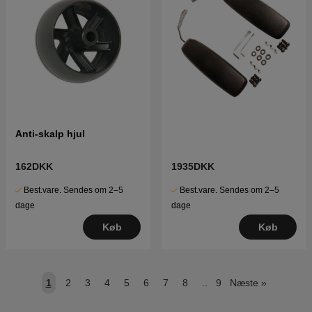
Anti-skalp hjul
162DKK
1935DKK
Best.vare. Sendes om 2–5
Best.vare. Sendes om 2–5
dage
dage
Køb
Køb
1
2
3
4
5
6
7
8
..
9
Næste
»