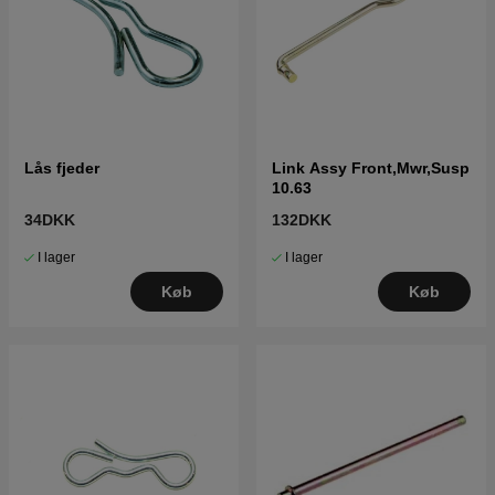
Lås fjeder
Link Assy Front,Mwr,Susp
10.63
34DKK
132DKK
I lager
I lager
Køb
Køb