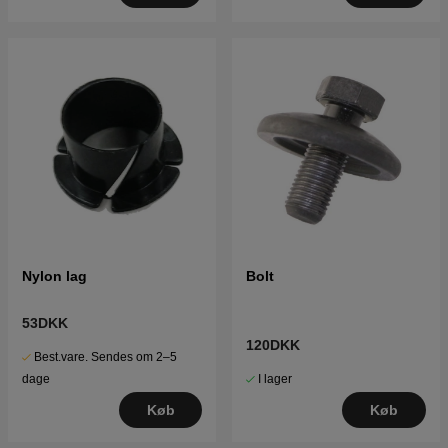
Nylon lag
Bolt
53DKK
120DKK
Best.vare. Sendes om 2–5
I lager
dage
Køb
Køb