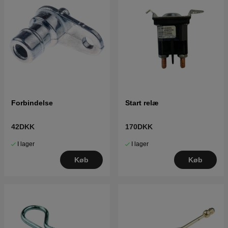
Forbindelse
Start relæ
42DKK
170DKK
I lager
I lager
Køb
Køb