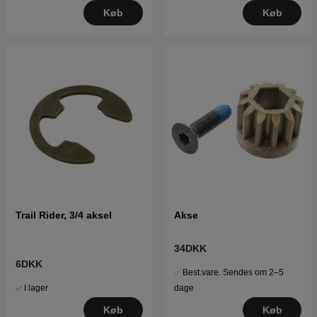
Køb
Køb
Trail Rider, 3/4 aksel
Akse
34DKK
6DKK
Best.vare. Sendes om 2–5
I lager
dage
Køb
Køb