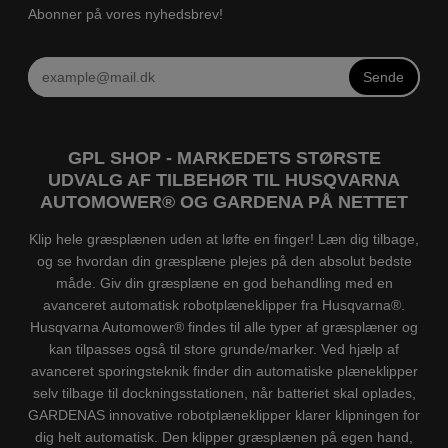
Abonner på vores nyhedsbrev!
Sende
GPL SHOP - MARKEDETS STØRSTE
UDVALG AF TILBEHØR TIL HUSQVARNA
AUTOMOWER® OG GARDENA PÅ NETTET
Klip hele græsplænen uden at løfte en finger! Læn dig tilbage,
og se hvordan din græsplæne plejes på den absolut bedste
måde. Giv din græsplæne en god behandling med en
avanceret automatisk robotplæneklipper fra Husqvarna®.
Husqvarna Automower® findes til alle typer af græsplæner og
kan tilpasses også til store grunde/marker. Ved hjælp af
avanceret sporingsteknik finder din automatiske plæneklipper
selv tilbage til dockningsstationen, når batteriet skal oplades,
GARDENAS innovative robotplæneklipper klarer klipningen for
dig helt automatisk. Den klipper græsplænen på egen hand,