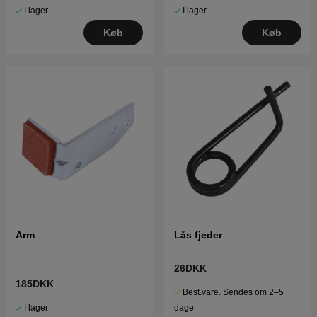
I lager
I lager
Køb
Køb
Arm
Lås fjeder
26DKK
185DKK
Best.vare. Sendes om 2–5
I lager
dage