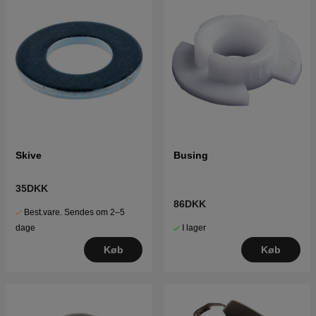
Skive
Busing
35DKK
86DKK
Best.vare. Sendes om 2–5
I lager
dage
Køb
Køb