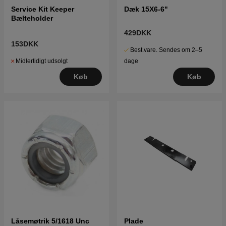
Service Kit Keeper
Dæk 15X6-6"
Bælteholder
429DKK
153DKK
Best.vare. Sendes om 2–5
Midlertidigt udsolgt
dage
Køb
Køb
Låsemøtrik 5/1618 Unc
Plade