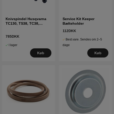
Knivspindel Husqvarna
Service Kit Keeper
TC130, TS38, TC38,
Bælteholder
LTH126, LTH151 m.fl
112DKK
785DKK
Best.vare. Sendes om 2–5
I lager
dage
Køb
Køb