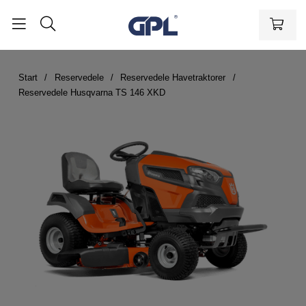
Start
Reservedele
Reservedele Havetraktorer
Reservedele Husqvarna TS 146 XKD