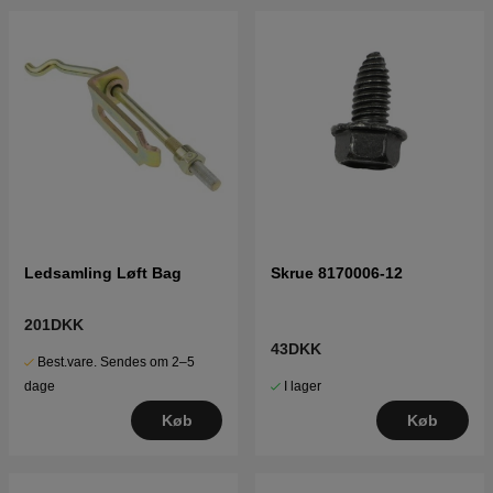
Ledsamling Løft Bag
Skrue 8170006-12
201DKK
43DKK
Best.vare. Sendes om 2–5
I lager
dage
Køb
Køb