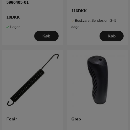
5960405-01
116DKK
18DKK
Best.vare. Sendes om 2–5
I lager
dage
Køb
Køb
Forår
Greb