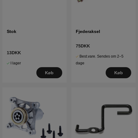
Stok
Fjederaksel
75DKK
13DKK
Best.vare. Sendes om 2–5
I lager
dage
Køb
Køb