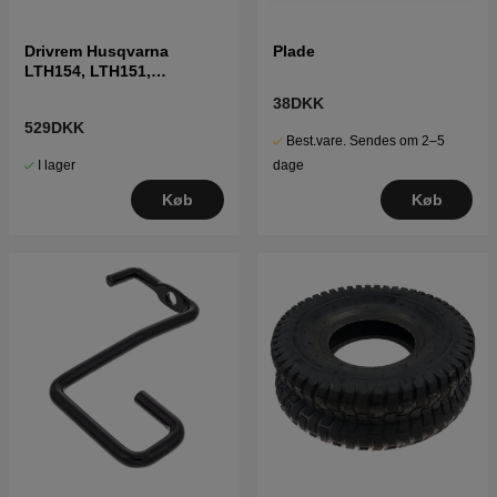
Drivrem Husqvarna
Plade
LTH154, LTH151,
Jonsered LT2218A2,
38DKK
LT2216A2
529DKK
Best.vare. Sendes om 2–5
I lager
dage
Køb
Køb