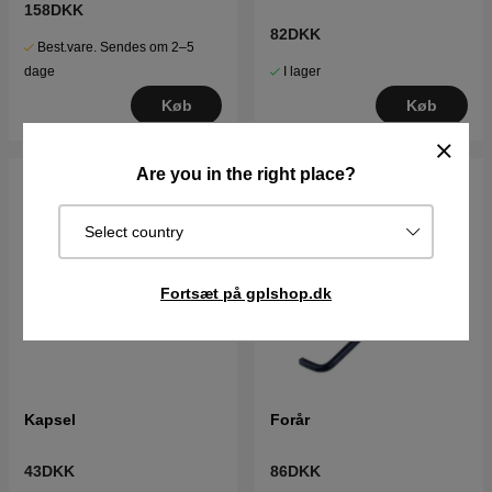
158DKK
82DKK
Best.vare. Sendes om 2–5
I lager
dage
Køb
Køb
Are you in the right place?
Select country
Fortsæt på gplshop.dk
Kapsel
Forår
43DKK
86DKK