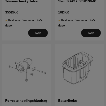
Trimmer beskyttelse
Skru St4X12 5858190-01
355DKK
10DKK
Best.vare. Sendes om 2–5
Best.vare. Sendes om 2–5
dage
dage
Køb
Køb
Forreste koblingshåndtag
Batteriboks