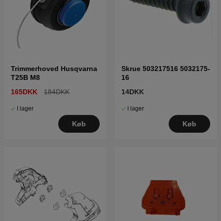
Trimmerhoved Husqvarna
Skrue 503217516 5032175-
T25B M8
16
165DKK
184DKK
14DKK
I lager
I lager
Køb
Køb