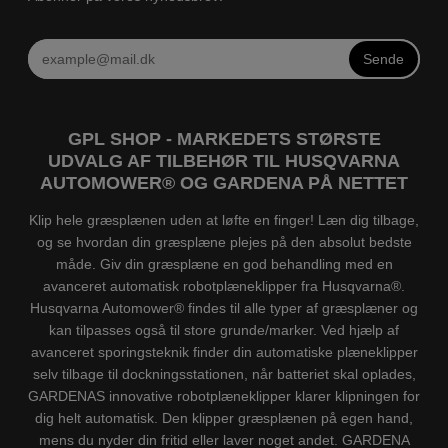
Sende
GPL SHOP - MARKEDETS STØRSTE
UDVALG AF TILBEHØR TIL HUSQVARNA
AUTOMOWER® OG GARDENA PÅ NETTET
Klip hele græsplænen uden at løfte en finger! Læn dig tilbage,
og se hvordan din græsplæne plejes på den absolut bedste
måde. Giv din græsplæne en god behandling med en
avanceret automatisk robotplæneklipper fra Husqvarna®.
Husqvarna Automower® findes til alle typer af græsplæner og
kan tilpasses også til store grunde/marker. Ved hjælp af
avanceret sporingsteknik finder din automatiske plæneklipper
selv tilbage til dockningsstationen, når batteriet skal oplades,
GARDENAS innovative robotplæneklipper klarer klipningen for
dig helt automatisk. Den klipper græsplænen på egen hand,
mens du nyder din fritid eller laver noget andet. GARDENA