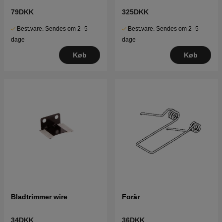
79DKK
325DKK
Best.vare. Sendes om 2–5
Best.vare. Sendes om 2–5
dage
dage
Køb
Køb
Bladtrimmer wire
Forår
34DKK
36DKK