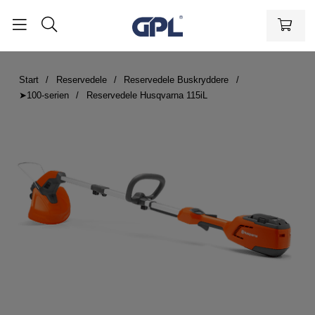
Start
Reservedele
Reservedele Buskryddere
➤100-serien
Reservedele Husqvarna 115iL