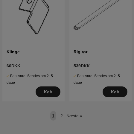
Klinge
Rig rør
60DKK
539DKK
Best.vare. Sendes om 2–5
Best.vare. Sendes om 2–5
dage
dage
Køb
Køb
1
2
Næste
»