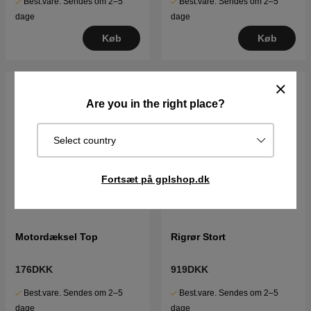
Best.vare. Sendes om 2–5
Best.vare. Sendes om 2–5
dage
dage
Køb
Køb
Are you in the right place?
Select country
Fortsæt på gplshop.dk
Motordæksel Top
Rigrør Stort
176DKK
919DKK
Best.vare. Sendes om 2–5
Best.vare. Sendes om 2–5
dage
dage