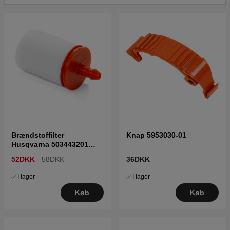
Brændstoffilter
Knap 5953030-01
Husqvarna 503443201
5034432-01
52DKK
58DKK
36DKK
I lager
I lager
Køb
Køb