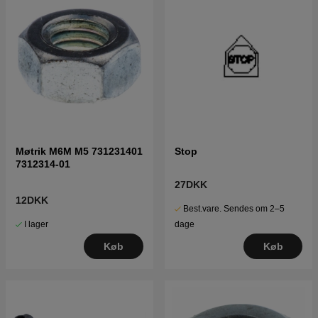
Møtrik M6M M5 731231401
Stop
7312314-01
27DKK
12DKK
Best.vare. Sendes om 2–5
I lager
dage
Køb
Køb