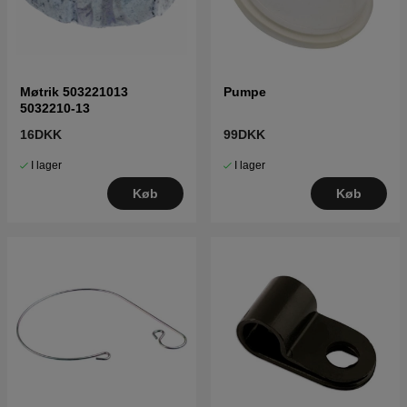
Møtrik 503221013
Pumpe
5032210-13
16DKK
99DKK
I lager
I lager
Køb
Køb