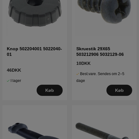
Knop 502204001 5022040-
Skruestik 29X65
01
503212906 5032129-06
10DKK
46DKK
Best.vare. Sendes om 2–5
I lager
dage
Køb
Køb