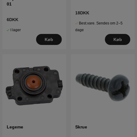
01
18DKK
6DKK
Best.vare. Sendes om 2–5
I lager
dage
Køb
Køb
Legeme
Skrue