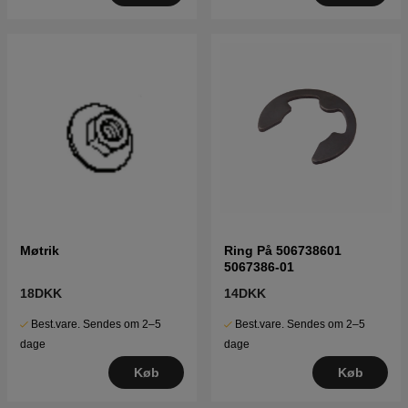
Møtrik
Ring På 506738601
5067386-01
18DKK
14DKK
Best.vare. Sendes om 2–5
Best.vare. Sendes om 2–5
dage
dage
Køb
Køb