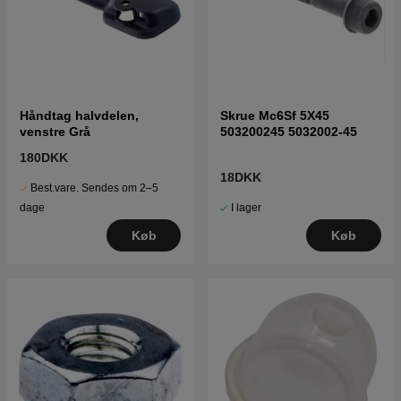
Håndtag halvdelen,
Skrue Mc6Sf 5X45
venstre Grå
503200245 5032002-45
180DKK
18DKK
Best.vare. Sendes om 2–5
I lager
dage
Køb
Køb