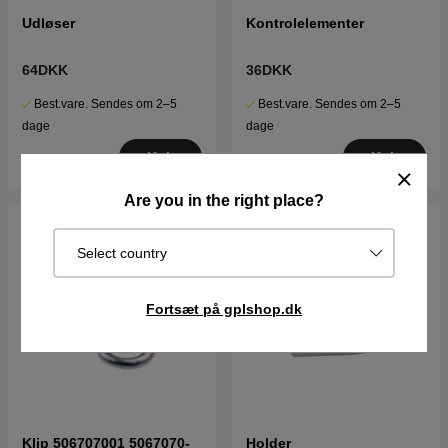
Udløser
Kontrolelementer
64DKK
36DKK
Best.vare. Sendes om 2–5
Best.vare. Sendes om 2–5
dage
dage
Køb
Køb
Are you in the right place?
Select country
Fortsæt på gplshop.dk
Klip 506707001 5067070-
Holder