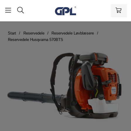
Start
Reservedele
Reservedele Løvblæsere
Reservedele Husqvarna 570BTS