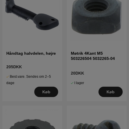
Håndtag halvdelen, højre
Møtrik 4Kant M5
503226504 5032265-04
205DKK
20DKK
Best.vare. Sendes om 2–5
I lager
dage
Køb
Køb