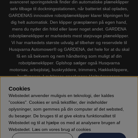
avanceret sporingsteknik finder din automatiske plæneklipper
selv tilbage til dockningsstationen, når batteriet skal oplades,
GARDENAS innovative robotplæneklipper klarer klipningen for
dig helt automatisk. Den klipper græsplænen på egen hand,
mens du nyder din fritid eller laver noget andet. GARDENA
robotplæneklipper er markedets mest støjsvage plæneklipper.
Vi har markedets største udvalg af tilbehør og reservdele til
Husqvarna Automower® og GARDENA, det hele for at du skal
få en så bekvem og nem håndtering som muligt af din
robotplæneklipper. Gplshop sælger også Husqvarna
motorsav, arbejdstøj, buskryddere, trimmers, Hækkeklippere,
Jordfræsere, Løvblæser, sneslynger, Højtryksrensere,
Støvsugere, Kapsave, Økser, Klippo Plæneklippere, Legetøj
Cookies
m.m.
Webstedet anvender muligvis en teknologi, der kaldes
"cookies". Cookies er små tekstfiler, der indeholder
oplysninger, som gemmes på din computer af det websted,
du besøger. De bruges til at give ekstra funktionalitet til
Webstedet og til at hjælpe os med at analysere brugen af
Webstedet. Læs om vores brug af cookies