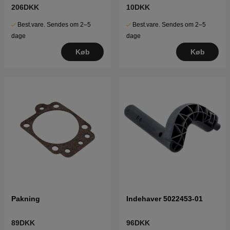
206DKK
10DKK
Best.vare. Sendes om 2–5
Best.vare. Sendes om 2–5
dage
dage
Køb
Køb
Pakning
Indehaver 5022453-01
89DKK
96DKK