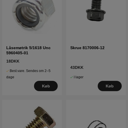
Låsemøtrik 5/1618 Unc
Skrue 8170006-12
5960405-01
18DKK
43DKK
Best.vare. Sendes om 2–5
I lager
dage
Køb
Køb