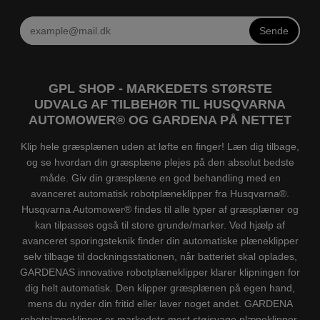
Sende
GPL SHOP - MARKEDETS STØRSTE
UDVALG AF TILBEHØR TIL HUSQVARNA
AUTOMOWER® OG GARDENA PÅ NETTET
Klip hele græsplænen uden at løfte en finger! Læn dig tilbage,
og se hvordan din græsplæne plejes på den absolut bedste
måde. Giv din græsplæne en god behandling med en
avanceret automatisk robotplæneklipper fra Husqvarna®.
Husqvarna Automower® findes til alle typer af græsplæner og
kan tilpasses også til store grunde/marker. Ved hjælp af
avanceret sporingsteknik finder din automatiske plæneklipper
selv tilbage til dockningsstationen, når batteriet skal oplades,
GARDENAS innovative robotplæneklipper klarer klipningen for
dig helt automatisk. Den klipper græsplænen på egen hand,
mens du nyder din fritid eller laver noget andet. GARDENA
robotplæneklipper er markedets mest støjsvage plæneklipper.