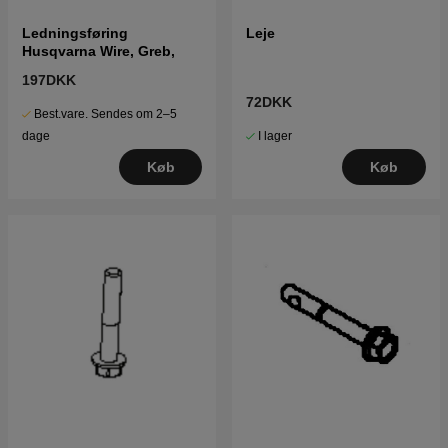
Ledningsføring
Leje
Husqvarna Wire, Greb,
197DKK
72DKK
Best.vare. Sendes om 2–5
I lager
dage
Køb
Køb