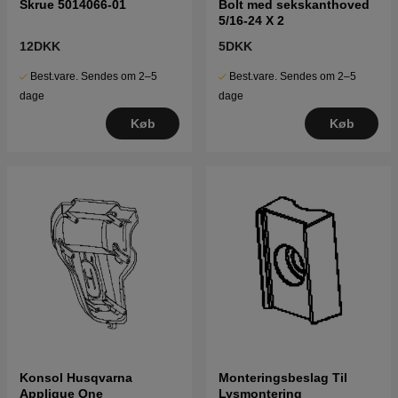
Skrue 5014066-01
Bolt med sekskanthoved
5/16-24 X 2
12DKK
5DKK
Best.vare. Sendes om 2–5
Best.vare. Sendes om 2–5
dage
dage
Køb
Køb
Konsol Husqvarna
Monteringsbeslag Til
Applique One
Lysmontering