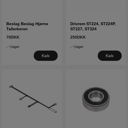
Beslag Beslag Hjørne
Drivrem ST224, ST224P,
Tallerkener
ST227, ST324
70DKK
250DKK
I lager
I lager
Køb
Køb