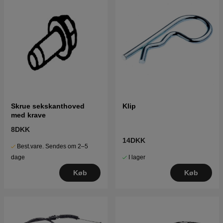
Skrue sekskanthoved
Klip
med krave
8DKK
14DKK
Best.vare. Sendes om 2–5
I lager
dage
Køb
Køb