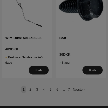
Wire Drive 5016566-03
Bolt
489DKK
30DKK
Best.vare. Sendes om 2–5
I lager
dage
Køb
Køb
1
2
3
4
5
6
..
7
Næste
»