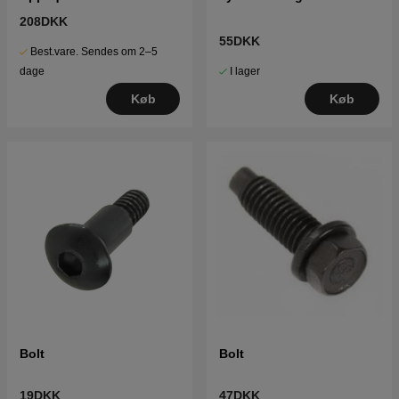
208DKK
55DKK
Best.vare. Sendes om 2–5
I lager
dage
Køb
Køb
Bolt
Bolt
19DKK
47DKK