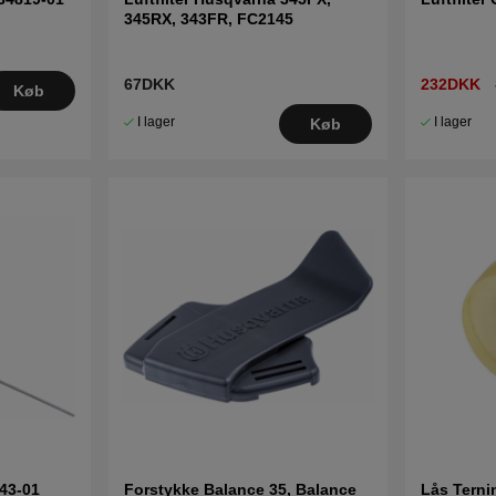
345RX, 343FR, FC2145
67DKK
232DKK
Køb
I lager
I lager
Køb
43-01
Forstykke Balance 35, Balance
Lås Terni