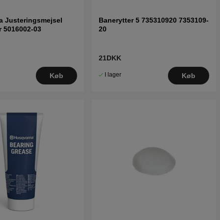
 Justeringsmejsel
Banerytter 5 735310920 7353109-
r 5016002-03
20
21DKK
I lager
Køb
Køb