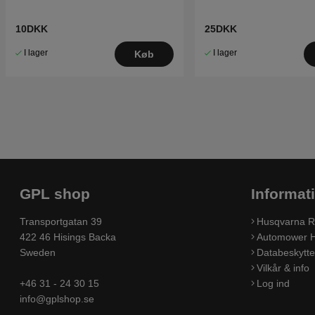
10DKK
25DKK
I lager
I lager
Køb
GPL shop
Informat
Transportgatan 39
Husqvarna R
422 46 Hisings Backa
Automower H
Sweden
Databeskyttel
Vilkår & info
+46 31 - 24 30 15
Log ind
info@gplshop.se