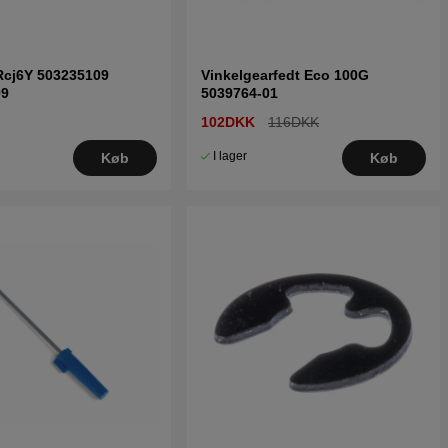
Rcj6Y 503235109
Vinkelgearfedt Eco 100G
09
5039764-01
102DKK
116DKK
I lager
Køb
Køb