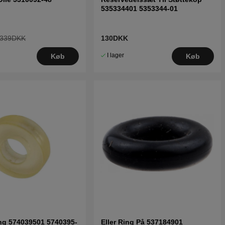
535334401 5353344-01
339DKK
130DKK
I lager
Køb
Køb
ng 574039501 5740395-
Eller Ring På 537184901