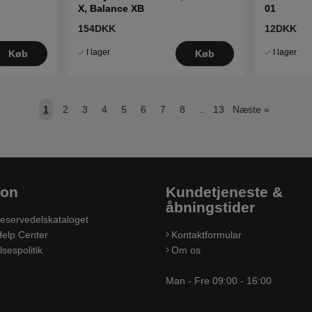
X, Balance XB
01
154DKK
12DKK
I lager
I lager
Køb
Køb
1
2
3
4
5
6
7
8
..
13
Næste
»
ion
Kundetjeneste &
åbningstider
eservedelskataloget
elp Center
Kontaktformular
sespolitik
Om os
Man - Fre 09:00 - 16:00