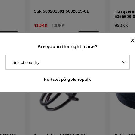
Stik 503201501 5032015-01
Husqvarna
5355600-
41DKK
43DKK
95DKK
I lager
I lager
Køb
Køb
Are you in the right place?
Select country
Fortsæt på gplshop.dk