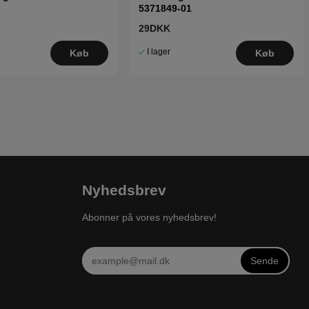
5371849-01
29DKK
I lager
Køb
Køb
Nyhedsbrev
Abonner på vores nyhedsbrev!
Sende