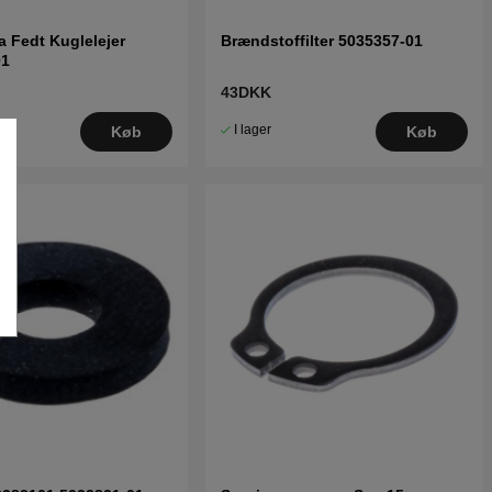
 Fedt Kuglelejer
Brændstoffilter 5035357-01
01
43DKK
I lager
Køb
Køb