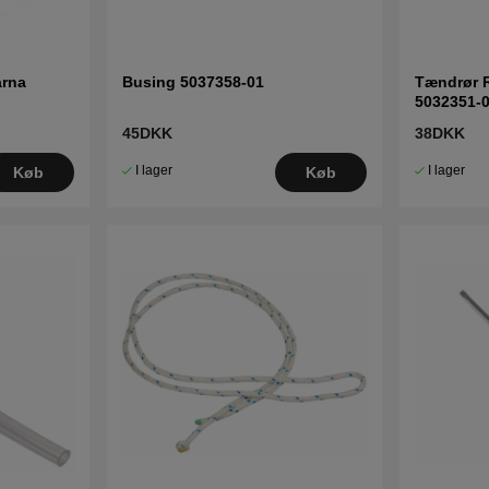
arna
Busing 5037358-01
Tændrør 
5032351-
45DKK
38DKK
I lager
I lager
Køb
Køb