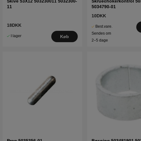
Skive 53X12 503230011 5032300-
Skruechokerkontrol 5
11
5034790-01
10DKK
18DKK
Best.vare.
Sendes om
I lager
Køb
2–5 dage
Prop 5035356-01
Bøsning 503481901 50