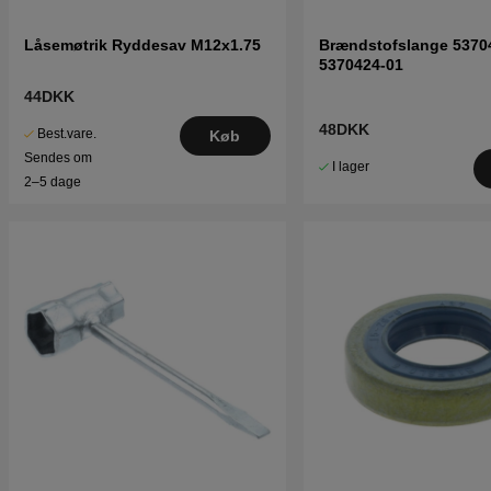
Låsemøtrik Ryddesav M12x1.75
Brændstofslange 5370
5370424-01
44DKK
48DKK
Best.vare.
Køb
Sendes om
I lager
2–5 dage