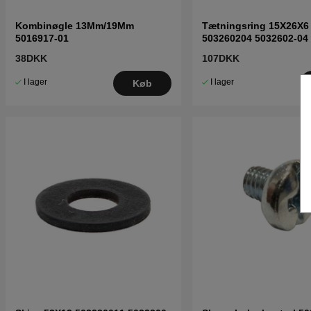
Kombinøgle 13Mm/19Mm
Tætningsring 15X26X6
5016917-01
503260204 5032602-04
38DKK
107DKK
I lager
I lager
Køb