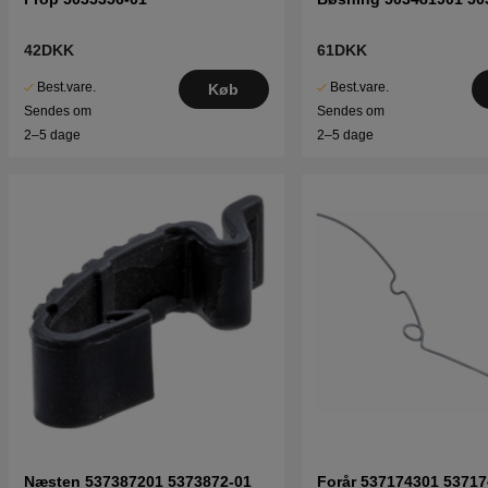
42DKK
61DKK
Best.vare.
Best.vare.
Køb
Sendes om
Sendes om
2–5 dage
2–5 dage
Næsten 537387201 5373872-01
Forår 537174301 53717