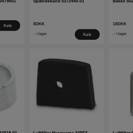
03479001
Spændebånd 5372445-01
Bakke 50
8DKK
18DKK
Køb
I lager
I lager
Køb
34819-01
Luftfilter Husqvarna 345FX,
Luftfilter