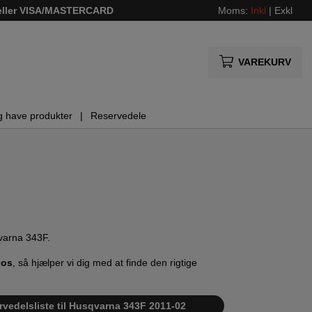
 eller VISA/MASTERCARD
Moms:
Inkl
|
Exkl
VAREKURV
g have produkter
Reservedele
qvarna 343F.
 os
, så hjælper vi dig med at finde den rigtige
rvedelsliste til Husqvarna 343F 2011-02