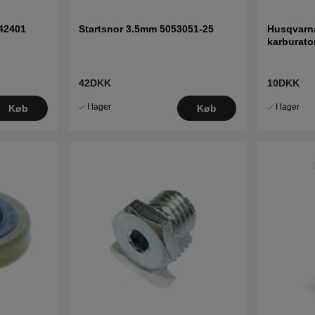
42401
Startsnor 3.5mm 5053051-25
Husqvarna
karburato
42DKK
10DKK
I lager
I lager
Køb
Køb