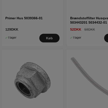
Primer Hus 5039366-01
Brændstoffilter Husqv
503443201 5034432-01
129DKK
52DKK
58DKK
I lager
I lager
Køb