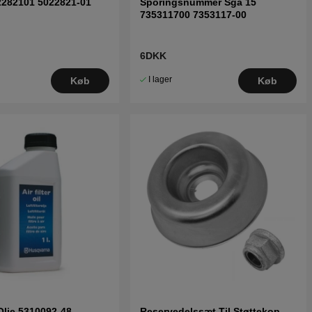
2282101 5022821-01
Sporingsnummer Sga 15
735311700 7353117-00
6DKK
I lager
Køb
Køb
 Olie 5310092-48
Reservedelssæt Til Støttekop