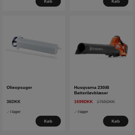
Køb
Køb
Olieopsuger
Husqvarna 230iB
Batteriløvblæser
36DKK
1699DKK
1765DKK
I lager
I lager
Køb
Køb