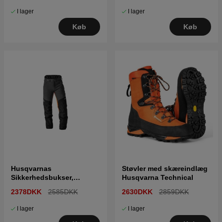
I lager
I lager
Køb
Køb
Husqvarnas
Støvler med skæreindlæg
Sikkerhedsbukser,
Husqvarna Technical
Technical til mænd
2378DKK
2585DKK
2630DKK
2859DKK
I lager
I lager