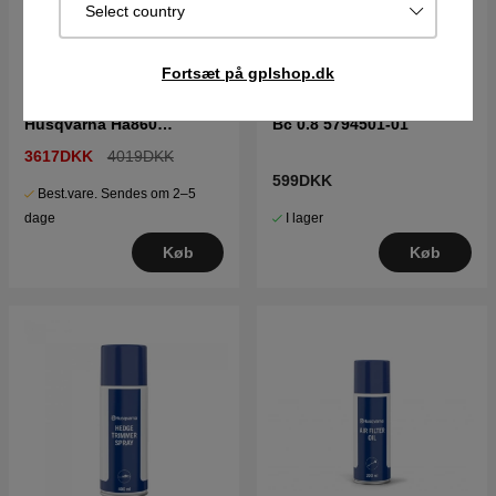
Select country
Fortsæt på gplshop.dk
Hækkeklippertilbehør
Husqvarna Batterioplader
Husqvarna Ha860
Bc 0.8 5794501-01
5963166-03
3617DKK
4019DKK
599DKK
Best.vare. Sendes om 2–5
I lager
dage
Køb
Køb