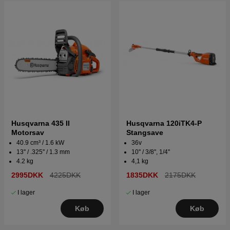
Husqvarna 435 II
Husqvarna 120iTK4-P
Motorsav
Stangsave
40.9 cm³ / 1.6 kW
36v
13'' / .325'' / 1.3 mm
10'' / 3/8'', 1/4''
4.2 kg
4,1 kg
2995DKK
4225DKK
1835DKK
2175DKK
I lager
I lager
Køb
Køb