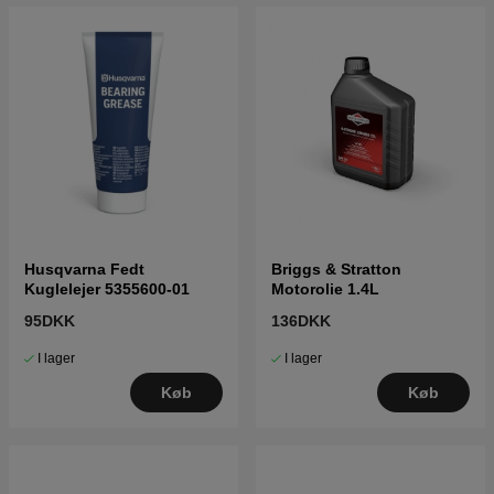
Husqvarna Fedt
Briggs & Stratton
Kuglelejer 5355600-01
Motorolie 1.4L
95DKK
136DKK
I lager
I lager
Køb
Køb