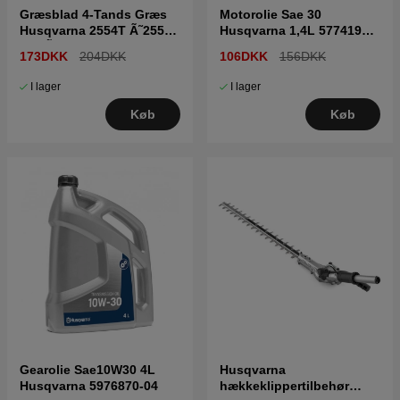
Græsblad 4-Tands Græs
Motorolie Sae 30
Husqvarna 2554T Ã˜255
Husqvarna 1,4L 5774197-
Mm Ã˜20 Mm 5784439-01
01
173DKK
204DKK
106DKK
156DKK
I lager
I lager
Køb
Køb
Gearolie Sae10W30 4L
Husqvarna
Husqvarna 5976870-04
hækkeklippertilbehør