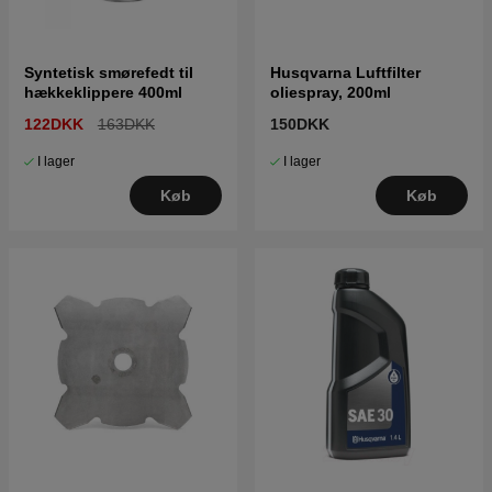
Syntetisk smørefedt til
Husqvarna Luftfilter
hækkeklippere 400ml
oliespray, 200ml
122DKK
163DKK
150DKK
I lager
I lager
Køb
Køb