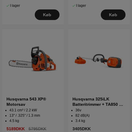
I lager
I lager
Køb
Køb
Husqvarna 543 XP®
Husqvarna 325iLK
Motorsav
Batteritrimmer + TA850 &
T35
43.1 cm³ / 2.2 kW
36v
13'' / .325'' / 1.3 mm
82 dB(A)
4.5 kg
3.4 kg
5189DKK
5795DKK
3405DKK