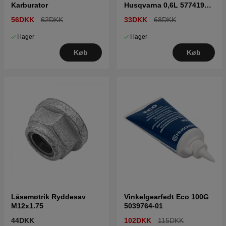
Karburator
Husqvarna 0,6L 5774192-
01
56DKK
62DKK
33DKK
68DKK
I lager
I lager
Køb
Køb
Låsemøtrik Ryddesav
Vinkelgearfedt Eco 100G
M12x1.75
5039764-01
44DKK
102DKK
115DKK