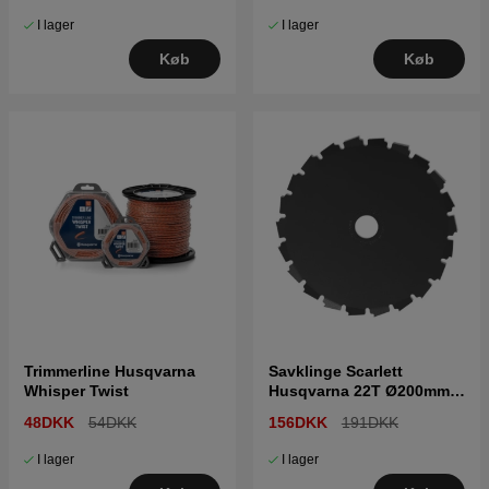
I lager
I lager
Køb
Køb
Trimmerline Husqvarna
Savklinge Scarlett
Whisper Twist
Husqvarna 22T Ø200mm
1"
48DKK
54DKK
156DKK
191DKK
I lager
I lager