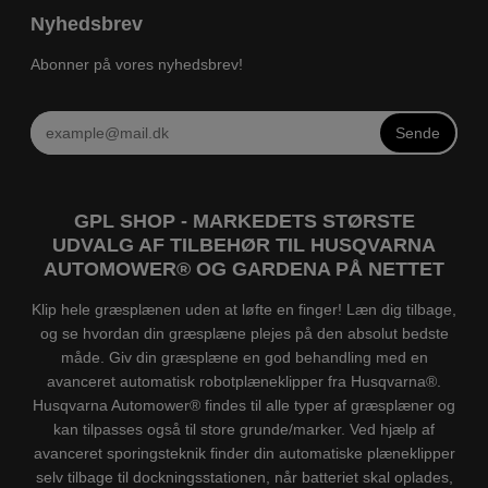
Nyhedsbrev
Abonner på vores nyhedsbrev!
Sende
GPL SHOP - MARKEDETS STØRSTE
UDVALG AF TILBEHØR TIL HUSQVARNA
AUTOMOWER® OG GARDENA PÅ NETTET
Klip hele græsplænen uden at løfte en finger! Læn dig tilbage,
og se hvordan din græsplæne plejes på den absolut bedste
måde. Giv din græsplæne en god behandling med en
avanceret automatisk robotplæneklipper fra Husqvarna®.
Husqvarna Automower® findes til alle typer af græsplæner og
kan tilpasses også til store grunde/marker. Ved hjælp af
avanceret sporingsteknik finder din automatiske plæneklipper
selv tilbage til dockningsstationen, når batteriet skal oplades,