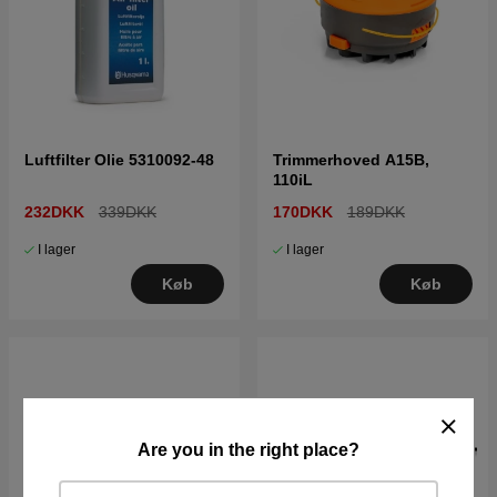
Luftfilter Olie 5310092-48
Trimmerhoved A15B,
110iL
232DKK
339DKK
170DKK
189DKK
I lager
I lager
Køb
Køb
Are you in the right place?