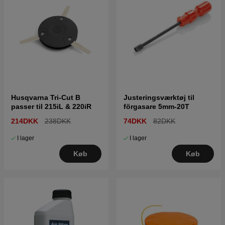
Husqvarna Tri-Cut B
Justeringsværktøj til
passer til 215iL & 220iR
förgasare 5mm-20T
214DKK
238DKK
74DKK
82DKK
I lager
I lager
Køb
Køb