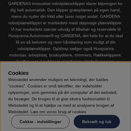
GARDENAS innovative robotplæneklipper klarer klipningen for
dig helt automatisk. Den klipper græsplænen på egen hand,
mens du nyder din fritid eller laver noget andet. GARDENA
robotplæneklipper er markedets mest støjsvage plæneklipper.
Vi har markedets største udvalg af tilbehør og reservdele til
Husqvarna Automower® og GARDENA, det hele for at du skal
få en så bekvem og nem håndtering som muligt af din
robotplæneklipper. Gplshop sælger også Husqvarna
motorsav, arbejdstøj, buskryddere, trimmers, Hækkeklippere,
Jordfræsere, Løvblæser, sneslynger, Højtryksrensere,
Støvsugere, Kapsave, Økser, Klippo Plæneklippere, Legetøj
Cookies
m.m.
Webstedet anvender muligvis en teknologi, der kaldes
"cookies". Cookies er små tekstfiler, der indeholder
oplysninger, som gemmes på din computer af det websted,
du besøger. De bruges til at give ekstra funktionalitet til
Webstedet og til at hjælpe os med at analysere brugen af
Webstedet. Læs om vores brug af cookies
Cokkie - indstillinger
Bekræft og luk