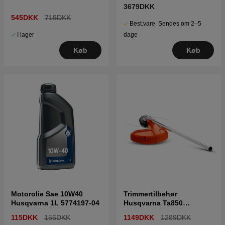
HA200
3679DKK
545DKK
719DKK
Best.vare. Sendes om 2–5
I lager
dage
Køb
Køb
Motorolie Sae 10W40
Trimmertilbehør
Husqvarna 1L 5774197-04
Husqvarna Ta850
5373535-03
115DKK
156DKK
1149DKK
1289DKK