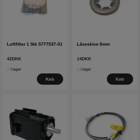
Luftfilter 1 Stk 5777537-01
Låseskive 6mm
42DKK
14DKK
I lager
I lager
Køb
Køb