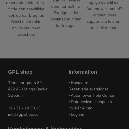
rigtige dele til din
reservedelslister for at
dem normalt fra
Automower-model?
finde den specifikke
Sverige til din
Kontakt vores
del, du har brug for.
destination inden
support via telefon,
Bestil det direkte
for 5 dage.
mail eller chat.
online via vores
webshop.
GPL shop
Information
Transportgatan 39
Husqvarna
422 46 Hisings Backa
Reservedelskataloget
Sweden
Automower Help Center
Databeskyttelsespolitik
+46 31 - 24 30 15
Vilkår & info
info@gplshop.se
Log ind