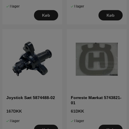
I lager
I lager
Køb
Køb
Joystick Sæt 5874488-02
Forreste Mærkat 5743821-
01
167DKK
61DKK
I lager
I lager