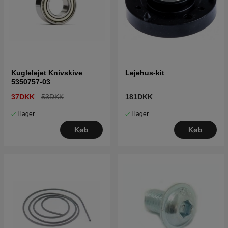
Kuglelejet Knivskive
Lejehus-kit
5350757-03
37DKK
53DKK
181DKK
I lager
I lager
Køb
Køb