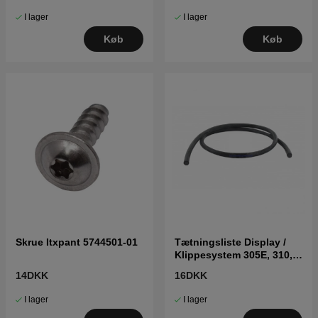
I lager
I lager
Køb
Køb
Skrue Itxpant 5744501-01
Tætningsliste Display /
Klippesystem 305E, 310,
315, 315X, 320, 430X, 450X
14DKK
16DKK
Nera
I lager
I lager