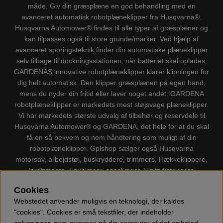
måde. Giv din græsplæne en god behandling med en
avanceret automatisk robotplæneklipper fra Husqvarna®.
Husqvarna Automower® findes til alle typer af græsplæner og
kan tilpasses også til store grunde/marker. Ved hjælp af
avanceret sporingsteknik finder din automatiske plæneklipper
selv tilbage til dockningsstationen, når batteriet skal oplades,
GARDENAS innovative robotplæneklipper klarer klipningen for
dig helt automatisk. Den klipper græsplænen på egen hand,
mens du nyder din fritid eller laver noget andet. GARDENA
robotplæneklipper er markedets mest støjsvage plæneklipper.
Vi har markedets største udvalg af tilbehør og reservdele til
Husqvarna Automower® og GARDENA, det hele for at du skal
få en så bekvem og nem håndtering som muligt af din
robotplæneklipper. Gplshop sælger også Husqvarna
motorsav, arbejdstøj, buskryddere, trimmers, Hækkeklippere,
Jordfræsere, Løvblæser, sneslynger, Højtryksrensere,
Støvsugere, Kapsave, Økser, Klippo Plæneklippere, Legetøj
Cookies
m.m.
Webstedet anvender muligvis en teknologi, der kaldes
"cookies". Cookies er små tekstfiler, der indeholder