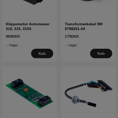
Klippemotor Automower
Transformerkabel 5M
310, 315, 315X
5798251-04
969DKK
179DKK
I lager
I lager
Køb
Køb