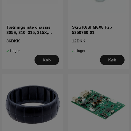
Tætningsliste chassis
Skru K6Sf M6X8 Fzb
305E, 310, 315, 315X,
5350760-01
310E, 405XE, 410XE,
36DKK
12DKK
Sileno
I lager
I lager
Køb
Køb