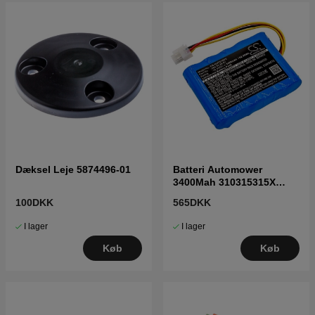
Dæksel Leje 5874496-01
Batteri Automower
3400Mah 310315315X
5848528-01
100DKK
565DKK
I lager
I lager
Køb
Køb