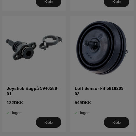
Køb
Køb
Joystick Bagpå 5940586-
Løft Sensor kit 5816209-
01
03
122DKK
549DKK
I lager
I lager
Køb
Køb