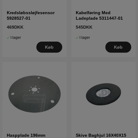
Kredsløbssløjfesensor
Kabelføring Med
5928527-01
Ladeplade 5311447-01
469DKK
545DKK
I lager
I lager
Køb
Køb
Haspplade 196mm
Skive Baghjul 16X40X15