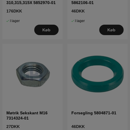
310,315,315X 5852970-01
5862106-01
176DKK
46DKK
I lager
I lager
Køb
Køb
Møtrik Sekskant M16
Forsegling 5804871-01
7314324-01
27DKK
46DKK