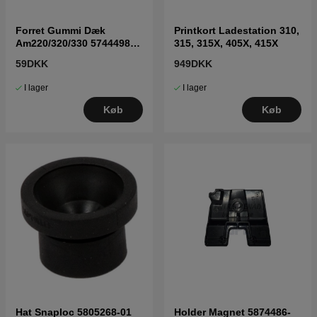
Forret Gummi Dæk
Printkort Ladestation 310,
Am220/320/330 5744498-
315, 315X, 405X, 415X
01
59DKK
949DKK
I lager
I lager
Køb
Køb
Hat Snaploc 5805268-01
Holder Magnet 5874486-