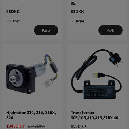
02
28DKK
81DKK
I lager
I lager
Køb
Køb
Hjulmotor 310, 315, 315X,
Transformer
320
305,105,310,315,315X,405
X,415X,310 Mark II,315
1345DKK
1449DKK
659DKK
Mark II