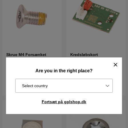
Skrue M4 Forsænket
Kredsløbskort
5351305-02
Kollisionssensor
5929095-01
10DKK
146DKK
Are you in the right place?
I lager
I lager
Select country
Køb
Køb
Fortsæt på gplshop.dk