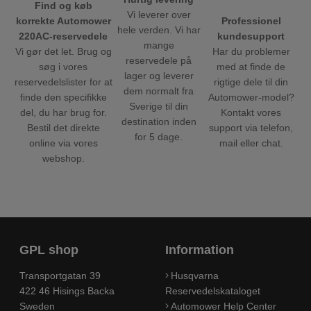
Find og køb
Vi leverer over
Professionel
korrekte Automower
hele verden. Vi har
kundesupport
220AC-reservedele
mange
Har du problemer
Vi gør det let. Brug og
reservedele på
med at finde de
søg i vores
lager og leverer
rigtige dele til din
reservedelslister for at
dem normalt fra
Automower-model?
finde den specifikke
Sverige til din
Kontakt vores
del, du har brug for.
destination inden
support via telefon,
Bestil det direkte
for 5 dage.
mail eller chat.
online via vores
webshop.
GPL shop
Information
Transportgatan 39
Husqvarna
422 46 Hisings Backa
Reservedelskataloget
Sweden
Automower Help Center