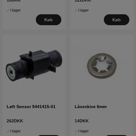
I lager
I lager
Køb
Køb
Løft Sensor 5441415-01
Låseskive 6mm
262DKK
14DKK
I lager
I lager