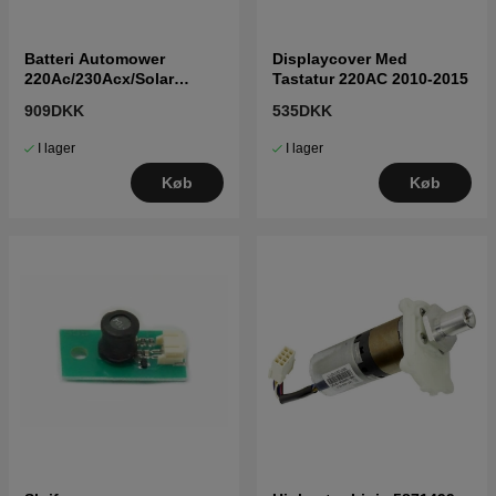
Batteri Automower
Displaycover Med
220Ac/230Acx/Solar
Tastatur 220AC 2010-2015
5351209-03
909DKK
535DKK
I lager
I lager
Køb
Køb