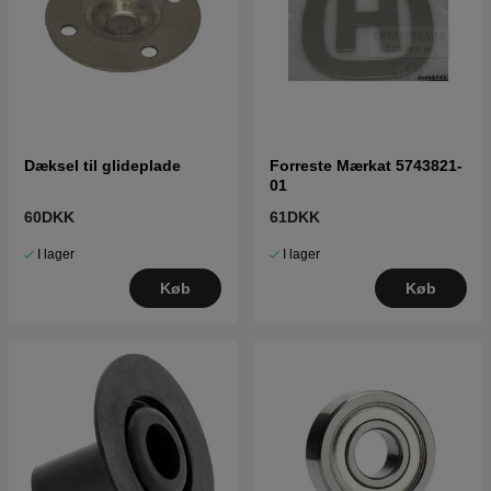
Dæksel til glideplade
Forreste Mærkat 5743821-
01
60DKK
61DKK
I lager
I lager
Køb
Køb