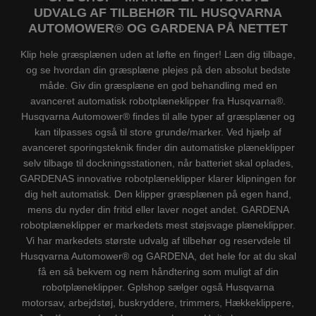
UDVALG AF TILBEHØR TIL HUSQVARNA
AUTOMOWER® OG GARDENA PÅ NETTET
Klip hele græsplænen uden at løfte en finger! Læn dig tilbage,
og se hvordan din græsplæne plejes på den absolut bedste
måde. Giv din græsplæne en god behandling med en
avanceret automatisk robotplæneklipper fra Husqvarna®.
Husqvarna Automower® findes til alle typer af græsplæner og
kan tilpasses også til store grunde/marker. Ved hjælp af
avanceret sporingsteknik finder din automatiske plæneklipper
selv tilbage til dockningsstationen, når batteriet skal oplades,
GARDENAS innovative robotplæneklipper klarer klipningen for
dig helt automatisk. Den klipper græsplænen på egen hand,
mens du nyder din fritid eller laver noget andet. GARDENA
robotplæneklipper er markedets mest støjsvage plæneklipper.
Vi har markedets største udvalg af tilbehør og reservdele til
Husqvarna Automower® og GARDENA, det hele for at du skal
få en så bekvem og nem håndtering som muligt af din
robotplæneklipper. Gplshop sælger også Husqvarna
motorsav, arbejdstøj, buskryddere, trimmers, Hækkeklippere,