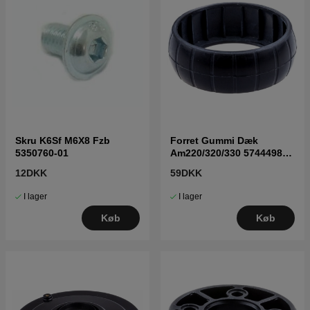
Skru K6Sf M6X8 Fzb
Forret Gummi Dæk
5350760-01
Am220/320/330 5744498-
01
12DKK
59DKK
I lager
I lager
Køb
Køb