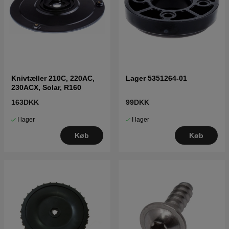
Knivtæller 210C, 220AC,
Lager 5351264-01
230ACX, Solar, R160
163DKK
99DKK
I lager
I lager
Køb
Køb