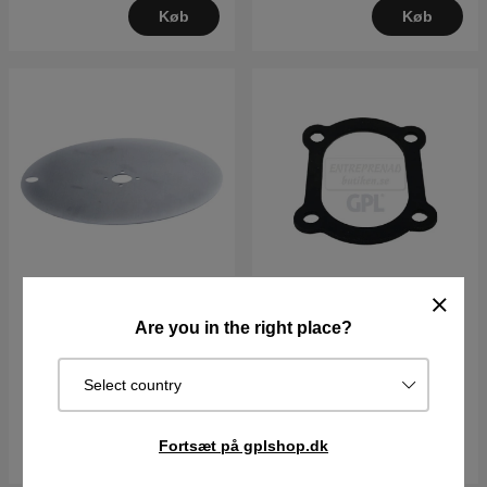
Køb
Køb
Hasplat 210C, 220Ac,
Pakningshjul Motor
Are you in the right place?
230Acx, solar, r160
5351392-03
149DKK
38DKK
Select country
I lager
I lager
Fortsæt på gplshop.dk
Køb
Køb