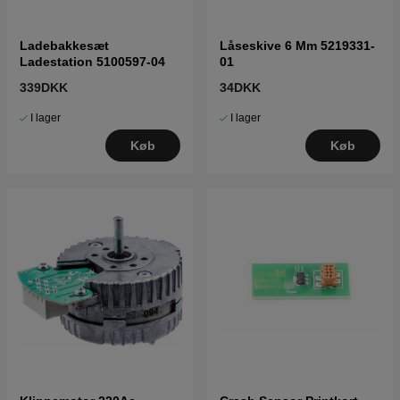
Ladebakkesæt
Låseskive 6 Mm 5219331-
Ladestation 5100597-04
01
339DKK
34DKK
I lager
I lager
Køb
Køb