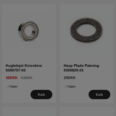
Kuglelejet Knivskive
Hasp Plade Pakning
5350757-03
5350825-01
38DKK
53DKK
29DKK
I lager
I lager
Køb
Køb