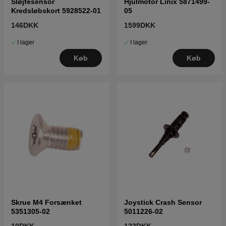
Sløjfesensor
Hjulmotor Linix 5871499-
Kredsløbskort 5928522-01
05
146DKK
1599DKK
I lager
I lager
Køb
Køb
Skrue M4 Forsænket
Joystick Crash Sensor
5351305-02
5011226-02
10DKK
122DKK