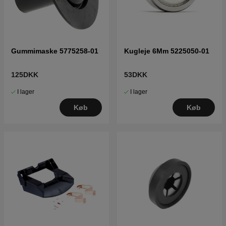
Gummimaske 5775258-01
Kugleje 6Mm 5225050-01
125DKK
53DKK
I lager
I lager
Køb
Køb