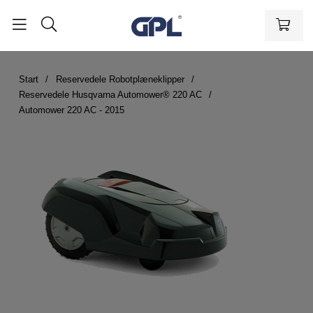
Start
Reservedele Robotplæneklipper
Reservedele Husqvarna Automower® 220 AC
Automower 220 AC - 2015