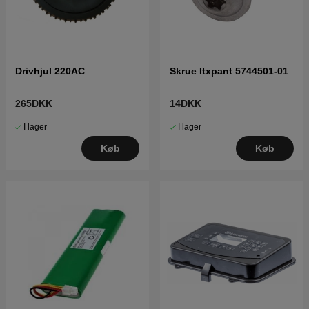
Drivhjul 220AC
Skrue Itxpant 5744501-01
265DKK
14DKK
I lager
I lager
Køb
Køb