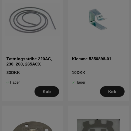
Tætningsstribe 220AC,
Klemme 5350898-01
230, 260, 265ACX
33DKK
10DKK
I lager
I lager
Køb
Køb