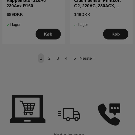
Klippemotor 220Ac
Crash Sensor Printkort
230Acx R160
G2, 220AC, 230ACX,
260ACX
689DKK
146DKK
I lager
I lager
Køb
Køb
1
2
3
4
5
Næste
»
Hurtig levering