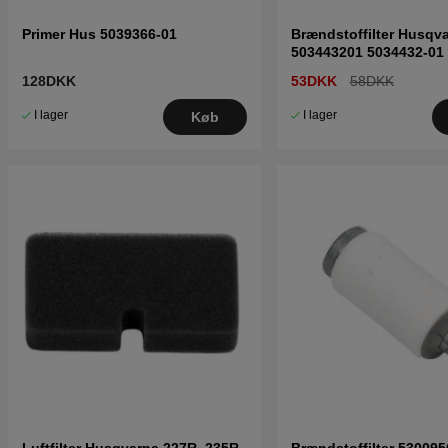
Primer Hus 5039366-01
Brændstoffilter Husqv
503443201 5034432-01
128DKK
53DKK
58DKK
I lager
I lager
Køb
Luftfilter Husqvarna 227R, 235R,
Brændstoffilter 530095