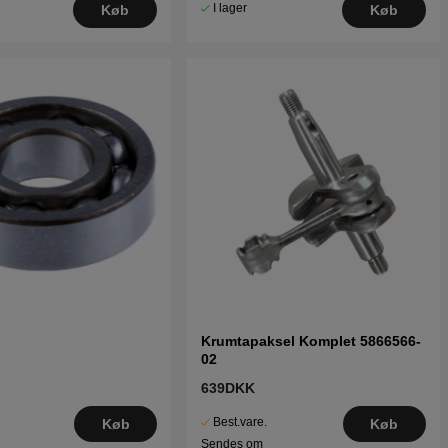
I lager
Køb
Køb
Krumtapaksel Komplet 5866566-
02
639DKK
Best.vare.
Køb
Køb
Sendes om