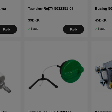
arna
Tændrør Rcj7Y 5032351-08
Busing 5
39DKK
45DKK
I lager
I lager
Køb
Køb
6-46
Tankdæksel 235R, 235FR,
Karburato