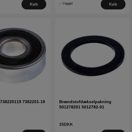
I lager
Køb
Køb
 738220119 7382201-19
Brændstofdækselpakning
501278201 5012782-01
35DKK