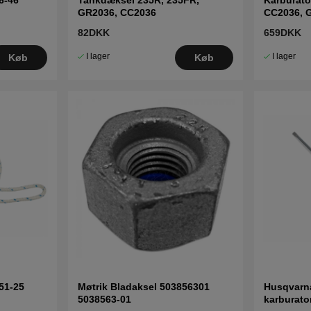
GR2036, CC2036
CC2036, 
82DKK
659DKK
I lager
I lager
Køb
Køb
51-25
Møtrik Bladaksel 503856301
Husqvarna
5038563-01
karburato