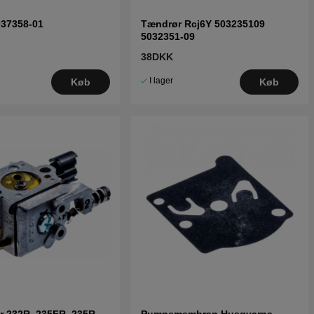
037358-01
Tændrør Rcj6Y 503235109
5032351-09
38DKK
I lager
Køb
Køb
r 232R, 235FR, 235R,
Pumpemembran Husqvarna