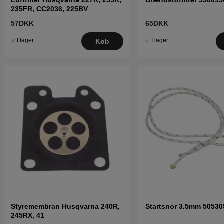
235FR, CC2036, 225BV
57DKK
65DKK
I lager
I lager
Køb
Styremembran Husqvarna 240R,
Startsnor 3.5mm 50530
245RX, 41