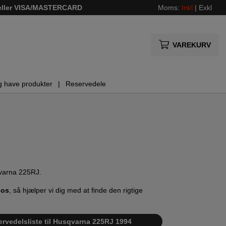
 eller VISA/MASTERCARD
Moms:
Inkl
|
Exkl
VAREKURV
g have produkter
Reservedele
qvarna 225RJ.
 os
, så hjælper vi dig med at finde den rigtige
ervedelsliste til Husqvarna 225RJ 1994