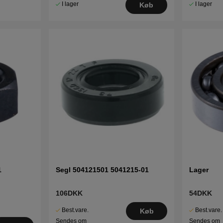
I lager
I lager
Køb
1
Segl 504121501 5041215-01
Lager
106DKK
54DKK
Best.vare.
Best.vare.
Køb
Sendes om
Sendes om