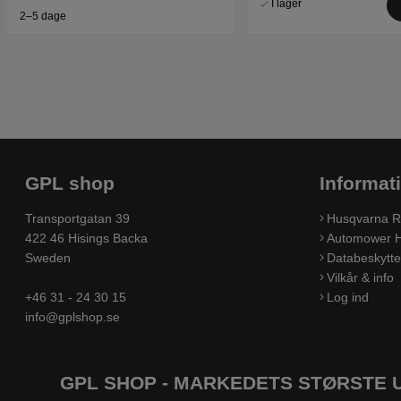
I lager
2–5 dage
GPL shop
Informat
Transportgatan 39
Husqvarna R
422 46 Hisings Backa
Automower H
Sweden
Databeskyttel
Vilkår & info
+46 31 - 24 30 15
Log ind
info@gplshop.se
GPL SHOP - MARKEDETS STØRSTE 