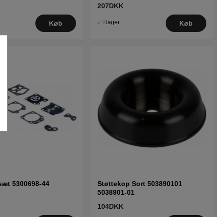
207DKK
I lager
Køb
Køb
sæt 5300698-44
Støttekop Sort 503890101
5038901-01
104DKK