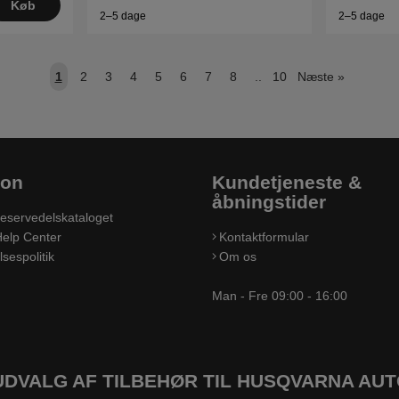
Køb
2–5 dage
2–5 dage
1
2
3
4
5
6
7
8
..
10
Næste
»
ion
Kundetjeneste &
åbningstider
eservedelskataloget
elp Center
Kontaktformular
sespolitik
Om os
Man - Fre 09:00 - 16:00
UDVALG AF TILBEHØR TIL HUSQVARNA A