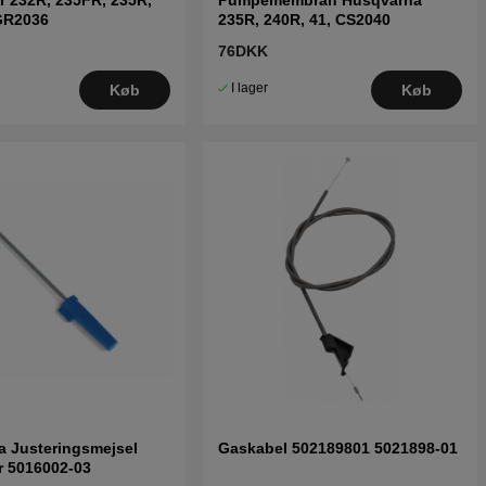
GR2036
235R, 240R, 41, CS2040
76DKK
I lager
Køb
Køb
 Justeringsmejsel
Gaskabel 502189801 5021898-01
r 5016002-03