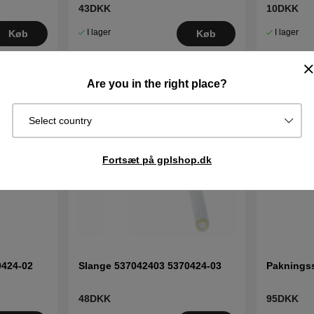
43DKK
10DKK
I lager
I lager
Køb
Køb
Are you in the right place?
Select country
Fortsæt på gplshop.dk
0424-02
Slange 537042403 5370424-03
Paknings
48DKK
95DKK