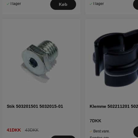
I lager
I lager
Køb
Stik 503201501 5032015-01
Klemme 502211201 502
7DKK
41DKK
43DKK
Best.vare.