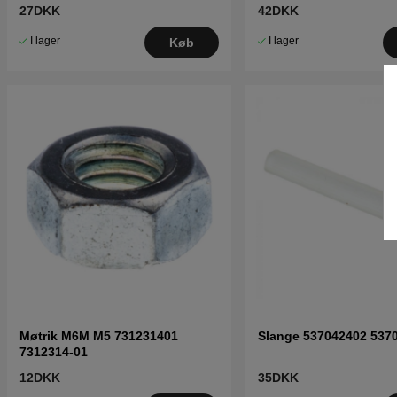
27DKK
42DKK
I lager
I lager
Køb
Møtrik M6M M5 731231401
Slange 537042402 537
7312314-01
12DKK
35DKK