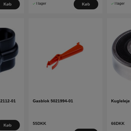
I lager
I lager
Køb
Køb
2112-01
Gasblok 5021994-01
Kugleleje
55DKK
66DKK
Køb