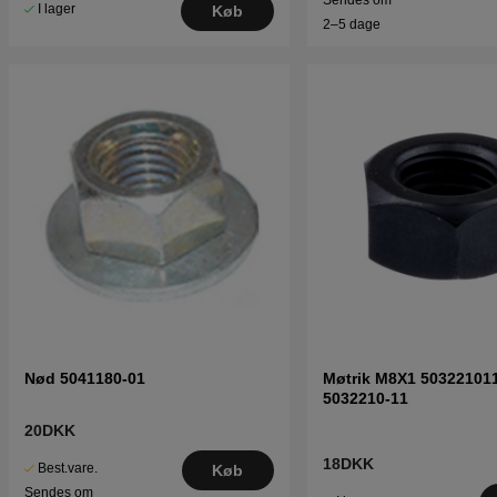
Sendes om
I lager
Køb
2–5 dage
Nød 5041180-01
Møtrik M8X1 50322101
5032210-11
20DKK
18DKK
Best.vare.
Køb
Sendes om