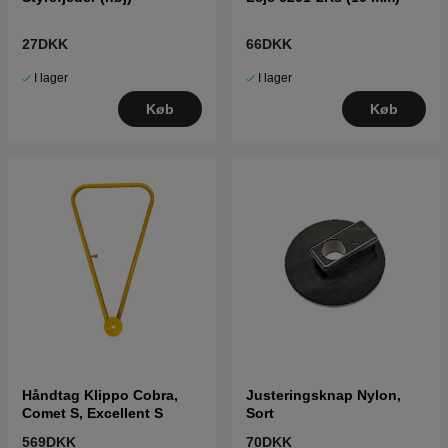
27DKK
66DKK
I lager
I lager
Køb
Køb
Håndtag Klippo Cobra,
Justeringsknap Nylon,
Comet S, Excellent S
Sort
569DKK
70DKK