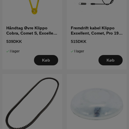
Håndtag Øvre Klippo
Fremdrift kabel Klippo
Cobra, Comet S, Excellent
Excellent, Comet, Pro 19,
S
Pro 21
539DKK
515DKK
I lager
I lager
Køb
Køb