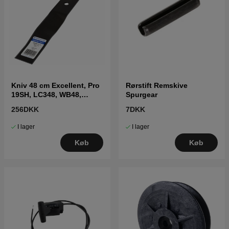
Kniv 48 cm Excellent, Pro
Rørstift Remskive
19SH, LC348, WB48,
Spurgear
LB248S, LB548SE
256DKK
7DKK
I lager
I lager
Køb
Køb