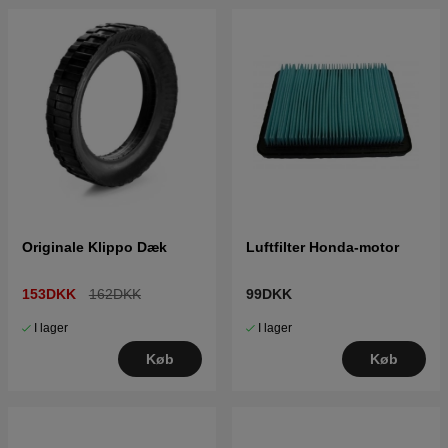
Originale Klippo Dæk
Luftfilter Honda-motor
153DKK
162DKK
99DKK
I lager
I lager
Køb
Køb