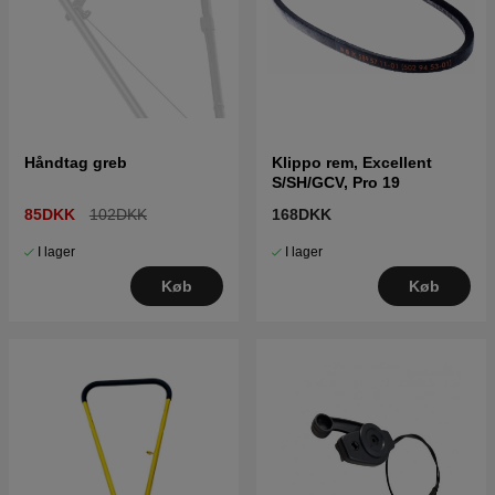
Håndtag greb
Klippo rem, Excellent
S/SH/GCV, Pro 19
85DKK
102DKK
168DKK
I lager
I lager
Køb
Køb