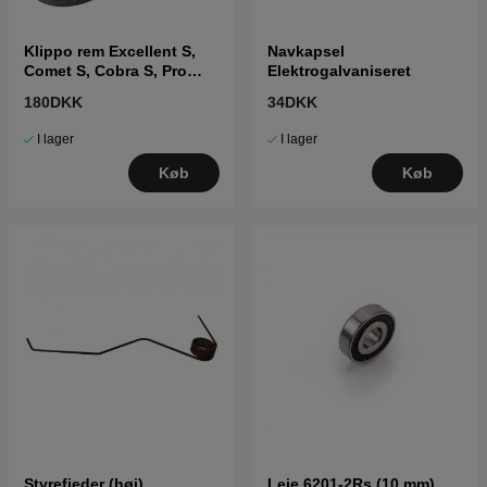
Klippo rem Excellent S,
Navkapsel
Comet S, Cobra S, Pro
Elektrogalvaniseret
19/21S
180DKK
34DKK
I lager
I lager
Køb
Køb
Styrefjeder (høj)
Leje 6201-2Rs (10 mm)