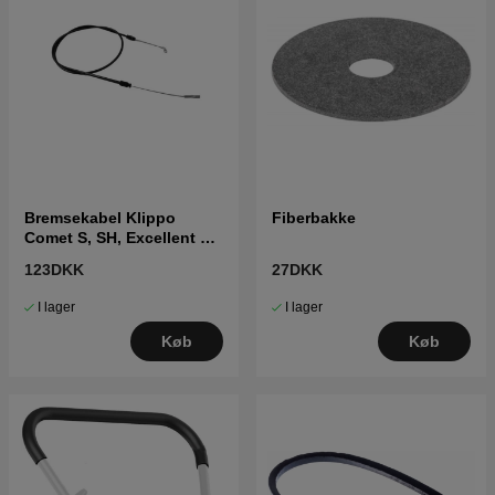
Bremsekabel Klippo
Fiberbakke
Comet S, SH, Excellent S,
SH, Husqvarna WB 48 S
123DKK
27DKK
I lager
I lager
Køb
Køb