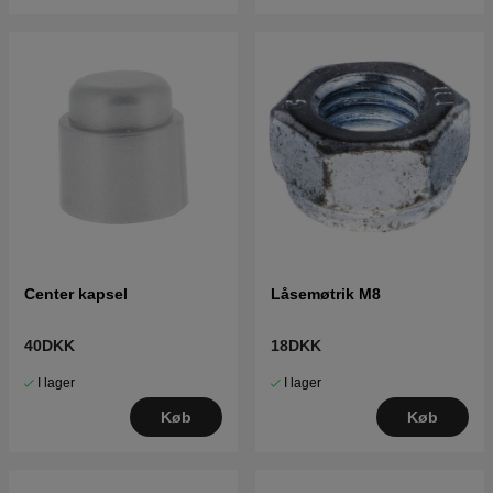
Center kapsel
Låsemøtrik M8
40DKK
18DKK
I lager
I lager
Køb
Køb