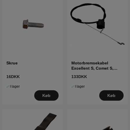
Skrue
Motorbremsekabel
Excellent S, Comet S,
Lb448
16DKK
133DKK
I lager
I lager
Køb
Køb