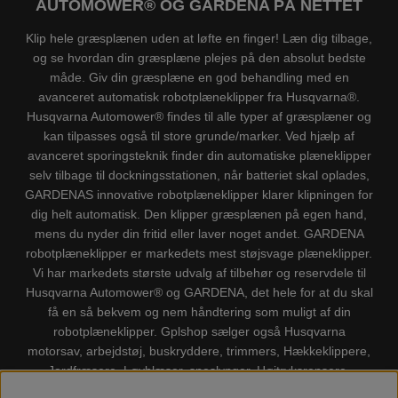
AUTOMOWER® OG GARDENA PÅ NETTET
Klip hele græsplænen uden at løfte en finger! Læn dig tilbage,
og se hvordan din græsplæne plejes på den absolut bedste
måde. Giv din græsplæne en god behandling med en
avanceret automatisk robotplæneklipper fra Husqvarna®.
Husqvarna Automower® findes til alle typer af græsplæner og
kan tilpasses også til store grunde/marker. Ved hjælp af
avanceret sporingsteknik finder din automatiske plæneklipper
selv tilbage til dockningsstationen, når batteriet skal oplades,
GARDENAS innovative robotplæneklipper klarer klipningen for
dig helt automatisk. Den klipper græsplænen på egen hand,
mens du nyder din fritid eller laver noget andet. GARDENA
robotplæneklipper er markedets mest støjsvage plæneklipper.
Vi har markedets største udvalg af tilbehør og reservdele til
Husqvarna Automower® og GARDENA, det hele for at du skal
få en så bekvem og nem håndtering som muligt af din
robotplæneklipper. Gplshop sælger også Husqvarna
motorsav, arbejdstøj, buskryddere, trimmers, Hækkeklippere,
Jordfræsere, Løvblæser, sneslynger, Højtryksrensere,
Støvsugere, Kapsave, Økser, Klippo Plæneklippere, Legetøj