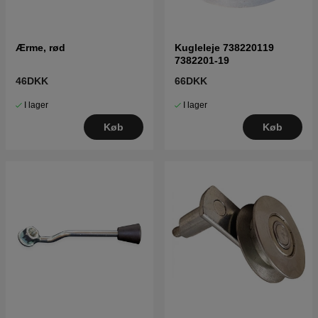
Ærme, rød
Kugleleje 738220119
7382201-19
46DKK
66DKK
I lager
I lager
Køb
Køb