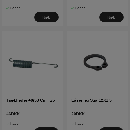
I lager
I lager
Køb
Køb
Trækfjeder 48/53 Cm Fzb
Låsering Sga 12X1,5
43DKK
20DKK
I lager
I lager