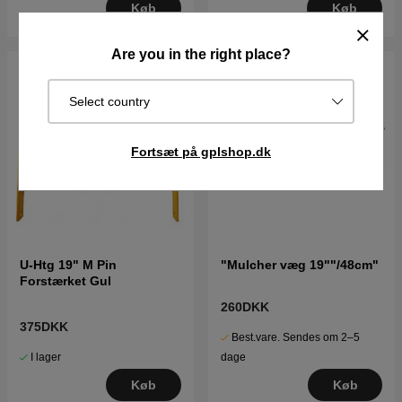
Køb
Køb
Are you in the right place?
Select country
Fortsæt på gplshop.dk
U-Htg 19" M Pin
"Mulcher væg 19""/48cm"
Forstærket Gul
260DKK
375DKK
Best.vare. Sendes om 2–5
I lager
dage
Køb
Køb