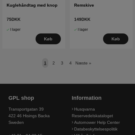
Kuglehåndtag med knop
Remskive
75DKK
149DKK
I lager
I lager
Køb
Køb
1
2
3
4
Næste
»
GPL shop
Information
Transportgatan 39
Husqvarna
422 46 Hisings Backa
Reservedelskataloget
Sweden
Automower Help Center
Databeskyttelsespolitik