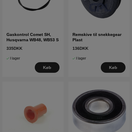
Gaskontrol Comet SH,
Remskive til snekkegear
Husqvarna WB48, WB53 S
Plast
335DKK
136DKK
I lager
I lager
Køb
Køb