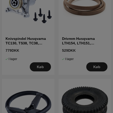
Knivspindel Husqvarna
Drivrem Husqvarna
TC130, TS38, TC38,
LTH154, LTH151,
LTH126, LTH151 m.fl
Jonsered LT2218A2,
779DKK
529DKK
LT2216A2
I lager
I lager
Køb
Køb