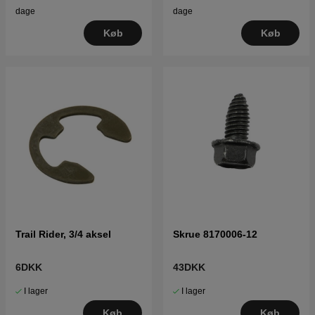
dage
dage
Køb
Køb
Trail Rider, 3/4 aksel
Skrue 8170006-12
6DKK
43DKK
I lager
I lager
Køb
Køb