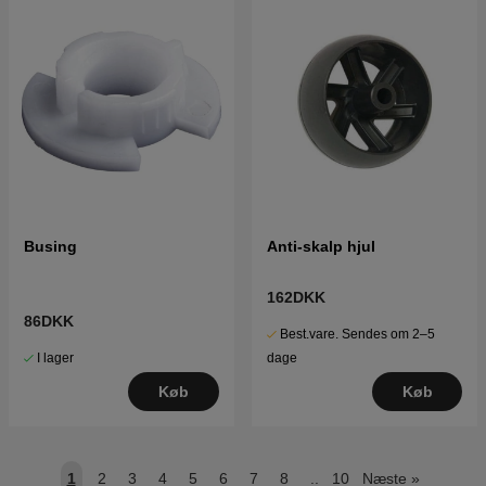
Busing
Anti-skalp hjul
162DKK
86DKK
Best.vare. Sendes om 2–5
I lager
dage
Køb
Køb
1
2
3
4
5
6
7
8
..
10
Næste
»