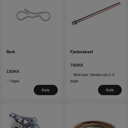
Stok
Fjederaksel
75DKK
13DKK
Best.vare. Sendes om 2–5
I lager
dage
Køb
Køb