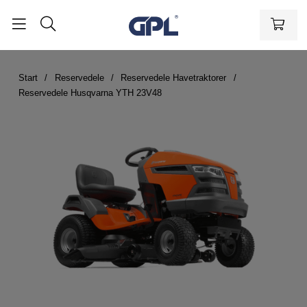
Start
Reservedele
Reservedele Havetraktorer
Reservedele Husqvarna YTH 23V48