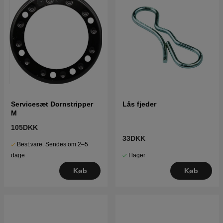
Servicesæt Dornstripper
Lås fjeder
M
105DKK
33DKK
Best.vare. Sendes om 2–5
I lager
dage
Køb
Køb