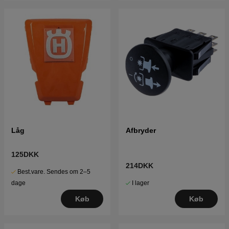
Låg
Afbryder
125DKK
214DKK
Best.vare. Sendes om 2–5
I lager
dage
Køb
Køb