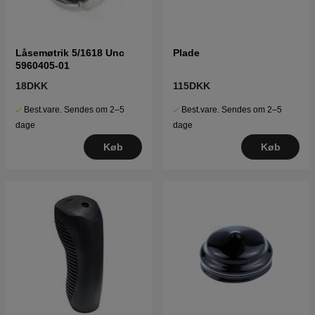
Låsemøtrik 5/1618 Unc
Plade
5960405-01
18DKK
115DKK
Best.vare. Sendes om 2–5
Best.vare. Sendes om 2–5
dage
dage
Køb
Køb