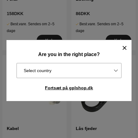
158DKK
86DKK
Best.vare. Sendes om 2–5
Best.vare. Sendes om 2–5
dage
dage
Køb
Køb
Are you in the right place?
Select country
Fortsæt på gplshop.dk
Kabel
Lås fjeder