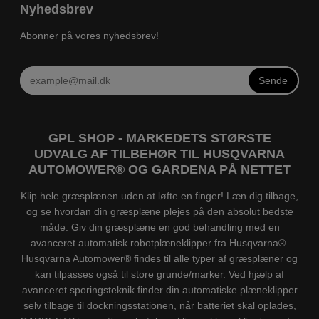
Nyhedsbrev
Abonner på vores nyhedsbrev!
Sende
GPL SHOP - MARKEDETS STØRSTE
UDVALG AF TILBEHØR TIL HUSQVARNA
AUTOMOWER® OG GARDENA PÅ NETTET
Klip hele græsplænen uden at løfte en finger! Læn dig tilbage,
og se hvordan din græsplæne plejes på den absolut bedste
måde. Giv din græsplæne en god behandling med en
avanceret automatisk robotplæneklipper fra Husqvarna®.
Husqvarna Automower® findes til alle typer af græsplæner og
kan tilpasses også til store grunde/marker. Ved hjælp af
avanceret sporingsteknik finder din automatiske plæneklipper
selv tilbage til dockningsstationen, når batteriet skal oplades,