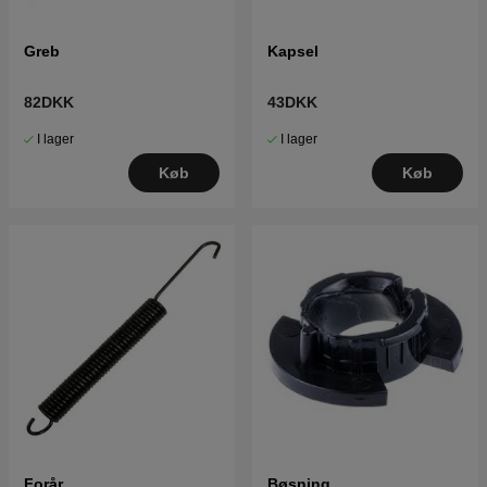
Greb
Kapsel
82DKK
43DKK
I lager
I lager
Køb
Køb
Forår
Bøsning