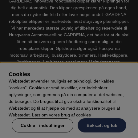
GARDENAS innovative robotplæneklipper klarer klipningen for
dig helt automatisk. Den klipper græsplænen på egen hand,
mens du nyder din fritid eller laver noget andet. GARDENA
robotplæneklipper er markedets mest støjsvage plæneklipper.
Vi har markedets største udvalg af tilbehør og reservdele til
Husqvarna Automower® og GARDENA, det hele for at du skal
få en så bekvem og nem håndtering som muligt af din
robotplæneklipper. Gplshop sælger også Husqvarna
motorsav, arbejdstøj, buskryddere, trimmers, Hækkeklippere,
Jordfræsere, Løvblæser, sneslynger, Højtryksrensere,
Støvsugere, Kapsave, Økser, Klippo Plæneklippere, Legetøj
Cookies
m.m.
Webstedet anvender muligvis en teknologi, der kaldes
"cookies". Cookies er små tekstfiler, der indeholder
oplysninger, som gemmes på din computer af det websted,
du besøger. De bruges til at give ekstra funktionalitet til
Webstedet og til at hjælpe os med at analysere brugen af
Webstedet. Læs om vores brug af cookies
Cokkie - indstillinger
Bekræft og luk