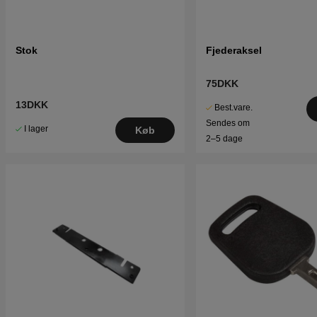
Stok
Fjederaksel
75DKK
13DKK
Best.vare.
Sendes om
I lager
Køb
2–5 dage