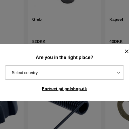
Greb
Kapsel
82DKK
43DKK
I lager
I lager
Køb
Køb
Are you in the right place?
Select country
Fortsæt på gplshop.dk