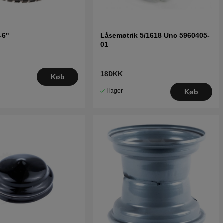
-6"
Låsemøtrik 5/1618 Unc 5960405-
01
18DKK
Køb
I lager
Køb