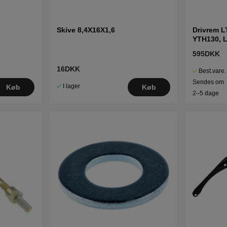
Skive 8,4X16X1,6
Drivrem L
YTH130, 
595DKK
16DKK
Best.vare.
Sendes om
I lager
Køb
Køb
2–5 dage