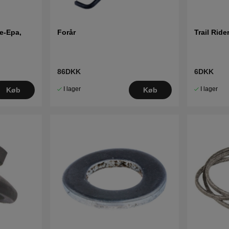
e-Epa,
Forår
Trail Ride
86DKK
6DKK
I lager
I lager
Køb
Køb