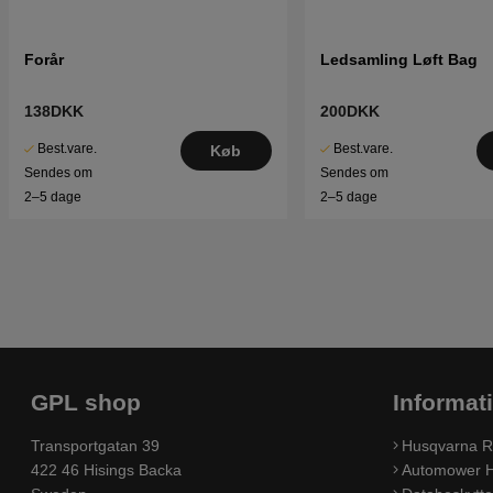
Forår
Ledsamling Løft Bag
138DKK
200DKK
Best.vare.
Best.vare.
Køb
Sendes om
Sendes om
2–5 dage
2–5 dage
GPL shop
Informat
Transportgatan 39
Husqvarna R
422 46 Hisings Backa
Automower H