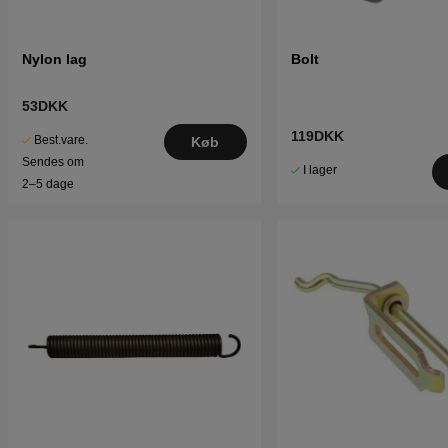
Nylon lag
Bolt
53DKK
119DKK
Best.vare.
Køb
Sendes om
I lager
2–5 dage