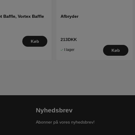
 Baffle, Vortex Baffle
Afbryder
213DKK
Køb
I lager
Køb
Nyhedsbrev
Abonner på vores nyhedsbrev!