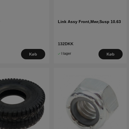
r
Link Assy Front,Mwr,Susp 10.63
132DKK
I lager
Køb
Køb