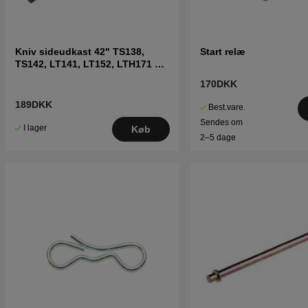
Kniv sideudkast 42" TS138,
Start relæ
TS142, LT141, LT152, LTH171 og
andre
170DKK
189DKK
Best.vare.
Sendes om
I lager
Køb
2–5 dage