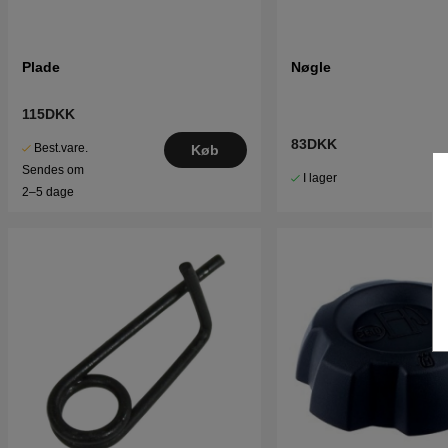
Plade
Nøgle
115DKK
83DKK
Best.vare.
Køb
Sendes om
I lager
2–5 dage