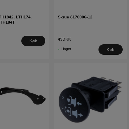
TH1842, LTH174,
Skrue 8170006-12
LTH184T
43DKK
Køb
I lager
Køb