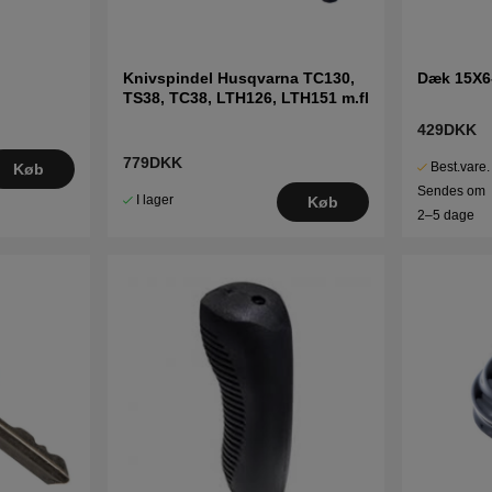
Knivspindel Husqvarna TC130,
Dæk 15X6
TS38, TC38, LTH126, LTH151 m.fl
429DKK
779DKK
Best.vare.
Køb
Sendes om
I lager
Køb
2–5 dage