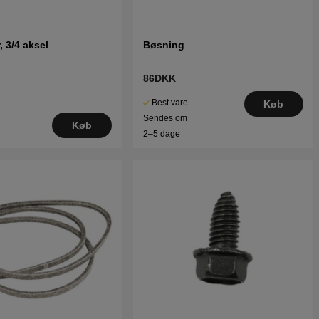
r, 3/4 aksel
Bøsning
86DKK
Best.vare.
Køb
Sendes om
Køb
2–5 dage