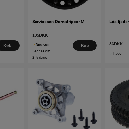
Servicesæt Dornstripper M
Lås fjede
105DKK
33DKK
Best.vare.
Køb
Køb
Sendes om
I lager
2–5 dage