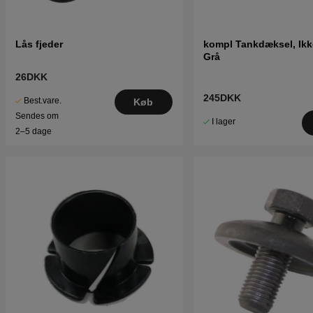
Lås fjeder
kompl Tankdæksel, Ikk
Grå
26DKK
245DKK
Best.vare.
Køb
Sendes om
I lager
2–5 dage