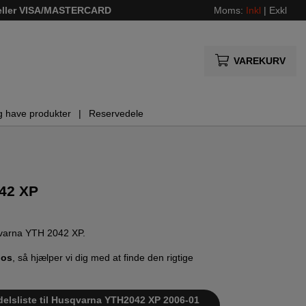
 eller VISA/MASTERCARD
Moms:
Inkl
|
Exkl
VAREKURV
g have produkter
Reservedele
42 XP
sqvarna YTH 2042 XP.
 os
, så hjælper vi dig med at finde den rigtige
delsliste til Husqvarna YTH2042 XP 2006-01