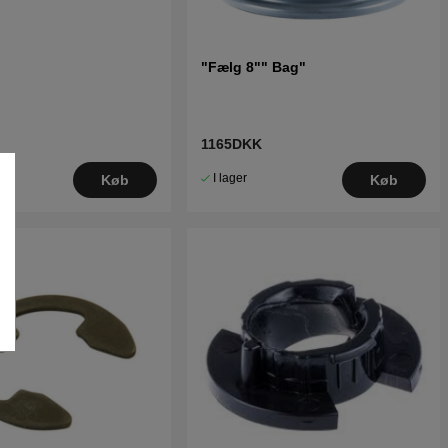
"Fælg 8"" Bag"
1165DKK
I lager
Køb
Køb