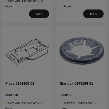
Best.vare. Sendes om 2–5
I lager
dage
Køb
Køb
Plade 5106609-01
Starlock 5149108-01
495DKK
14DKK
Best.vare. Sendes om 2–5
Best.vare. Sendes om 2–5
dage
dage