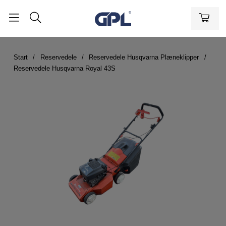
Start
Reservedele
Reservedele Husqvarna Plæneklipper
Reservedele Husqvarna Royal 43S