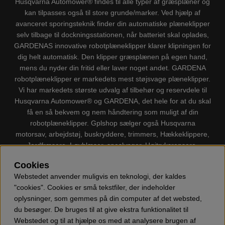
Husqvarna Automower® findes til alle typer af græsplæner og
kan tilpasses også til store grunde/marker. Ved hjælp af
avanceret sporingsteknik finder din automatiske plæneklipper
selv tilbage til dockningsstationen, når batteriet skal oplades,
GARDENAS innovative robotplæneklipper klarer klipningen for
dig helt automatisk. Den klipper græsplænen på egen hand,
mens du nyder din fritid eller laver noget andet. GARDENA
robotplæneklipper er markedets mest støjsvage plæneklipper.
Vi har markedets største udvalg af tilbehør og reservdele til
Husqvarna Automower® og GARDENA, det hele for at du skal
få en så bekvem og nem håndtering som muligt af din
robotplæneklipper. Gplshop sælger også Husqvarna
motorsav, arbejdstøj, buskryddere, trimmers, Hækkeklippere,
Jordfræsere, Løvblæser, sneslynger, Højtryksrensere,
Støvsugere, Kapsave, Økser, Klippo Plæneklippere, Legetøj
Cookies
m.m.
Webstedet anvender muligvis en teknologi, der kaldes
"cookies". Cookies er små tekstfiler, der indeholder
oplysninger, som gemmes på din computer af det websted,
du besøger. De bruges til at give ekstra funktionalitet til
Webstedet og til at hjælpe os med at analysere brugen af