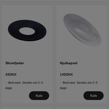
Klik her for reservedelstegning og reservedelsliste til
Husqvarna Royal 43 S 1993-04
Klik her for reservedelstegning og reservedelsliste til
Husqvarna Royal 43 S 1995-08 (Royal 43 S)
Klik her for reservedelstegning og reservedelsliste til
Husqvarna Royal 43 S 1996-04 (Royal 43 S)
Skivefjeder
Hjulkapsel
43DKK
145DKK
Best.vare. Sendes om 2–5
Best.vare. Sendes om 2–5
dage
dage
Køb
Køb