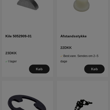
Kile 5052909-01
Afstandsstykke
22DKK
23DKK
Best.vare. Sendes om 2–5
I lager
dage
Køb
Køb