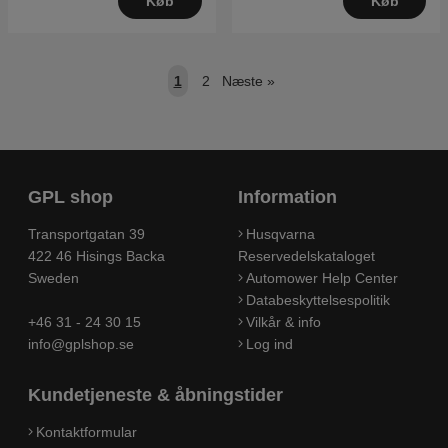
Køb
Køb
1
2
Næste
»
GPL shop
Information
Transportgatan 39
Husqvarna
422 46 Hisings Backa
Reservedelskataloget
Sweden
Automower Help Center
Databeskyttelsespolitik
+46 31 - 24 30 15
Vilkår & info
info@gplshop.se
Log ind
Kundetjeneste & åbningstider
Kontaktformular