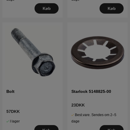
Køb
Køb
Bolt
Starlock 5148825-00
23DKK
57DKK
Best.vare. Sendes om 2–5
I lager
dage