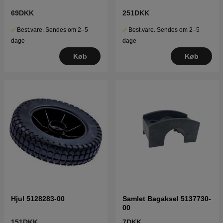
69DKK
251DKK
Best.vare. Sendes om 2–5
Best.vare. Sendes om 2–5
dage
dage
Køb
Køb
Hjul 5128283-00
Samlet Bagaksel 5137730-
00
151DKK
7DKK