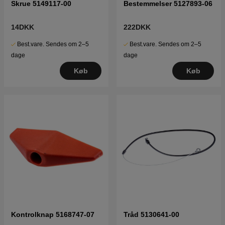
Skrue 5149117-00
Bestemmelser 5127893-06
14DKK
222DKK
Best.vare. Sendes om 2–5
Best.vare. Sendes om 2–5
dage
dage
Køb
Køb
Kontrolknap 5168747-07
Tråd 5130641-00