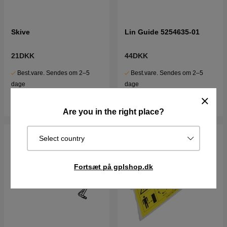
Skive
Lin Guide 5254635-01
21DKK
44DKK
Best.vare. Sendes om 2–5
Best.vare. Sendes om 2–5
dage
dage
Køb
Køb
Are you in the right place?
Select country
Fortsæt på gplshop.dk