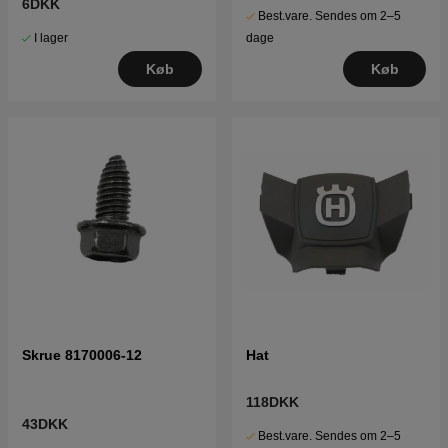
6DKK
Best.vare. Sendes om 2–5
I lager
dage
Køb
Køb
Skrue 8170006-12
Hat
118DKK
43DKK
Best.vare. Sendes om 2–5