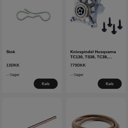
Stok
Knivspindel Husqvarna
TC130, TS38, TC38,
LTH126, LTH151 m.fl
13DKK
779DKK
I lager
I lager
Køb
Køb