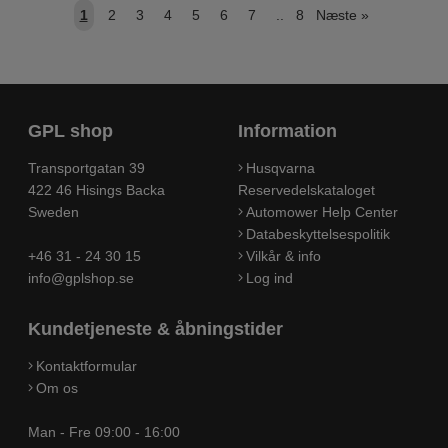
1
2
3
4
5
6
7
..
8
Næste
»
GPL shop
Information
Transportgatan 39
Husqvarna
422 46 Hisings Backa
Reservedelskataloget
Sweden
Automower Help Center
Databeskyttelsespolitik
+46 31 - 24 30 15
Vilkår & info
info@gplshop.se
Log ind
Kundetjeneste & åbningstider
Kontaktformular
Om os
Man - Fre 09:00 - 16:00