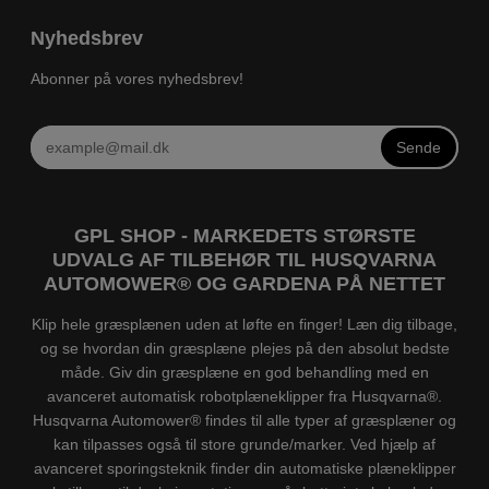
Nyhedsbrev
Abonner på vores nyhedsbrev!
Sende
GPL SHOP - MARKEDETS STØRSTE
UDVALG AF TILBEHØR TIL HUSQVARNA
AUTOMOWER® OG GARDENA PÅ NETTET
Klip hele græsplænen uden at løfte en finger! Læn dig tilbage,
og se hvordan din græsplæne plejes på den absolut bedste
måde. Giv din græsplæne en god behandling med en
avanceret automatisk robotplæneklipper fra Husqvarna®.
Husqvarna Automower® findes til alle typer af græsplæner og
kan tilpasses også til store grunde/marker. Ved hjælp af
avanceret sporingsteknik finder din automatiske plæneklipper