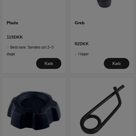
Plade
Greb
115DKK
82DKK
Best.vare. Sendes om 2–5
I lager
dage
Køb
Køb