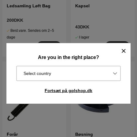
Ledsamling Løft Bag
Kapsel
200DKK
43DKK
Best.vare. Sendes om 2–5
I lager
dage
Køb
Køb
Are you in the right place?
Select country
Fortsæt på gplshop.dk
Forår
Bøsning