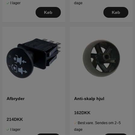
I lager
dage
Køb
Køb
Afbryder
Anti-skalp hjul
162DKK
214DKK
Best.vare. Sendes om 2–5
I lager
dage