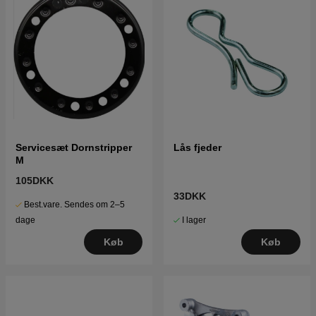
Servicesæt Dornstripper
Lås fjeder
M
105DKK
33DKK
Best.vare. Sendes om 2–5
I lager
dage
Køb
Køb