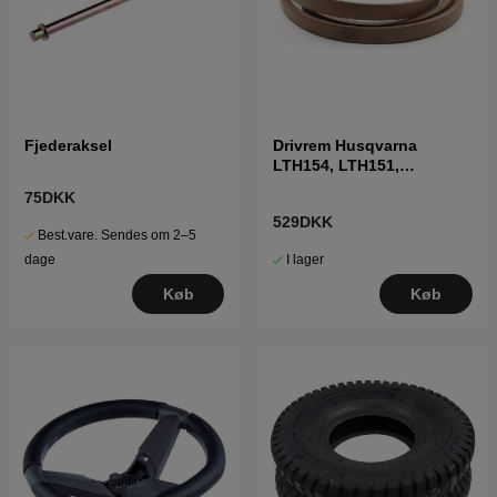
Fjederaksel
Drivrem Husqvarna
LTH154, LTH151,
Jonsered LT2218A2,
75DKK
LT2216A2
529DKK
Best.vare. Sendes om 2–5
I lager
dage
Køb
Køb