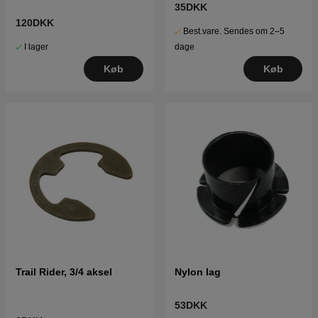
35DKK
120DKK
Best.vare. Sendes om 2–5
I lager
dage
Køb
Køb
Trail Rider, 3/4 aksel
Nylon lag
53DKK