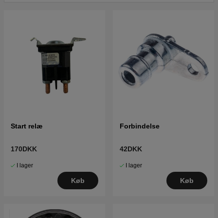
Start relæ
Forbindelse
170DKK
42DKK
I lager
I lager
Køb
Køb