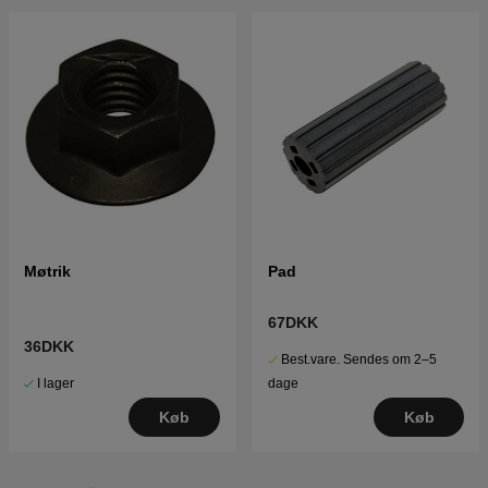
Møtrik
Pad
67DKK
36DKK
Best.vare. Sendes om 2–5
I lager
dage
Køb
Køb