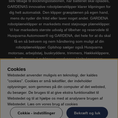
selv tilbage til dockningsstationen, når batteriet skal oplades,
GARDENAS innovative robotplæneklipper klarer klipningen for
dig helt automatisk. Den klipper græsplænen på egen hand,
mens du nyder din fritid eller laver noget andet. GARDENA
robotplæneklipper er markedets mest støjsvage plæneklipper.
Vi har markedets største udvalg af tilbehør og reservdele til
Husqvarna Automower® og GARDENA, det hele for at du skal
få en så bekvem og nem håndtering som muligt af din
robotplæneklipper. Gplshop sælger også Husqvarna
motorsav, arbejdstøj, buskryddere, trimmers, Hækkeklippere,
Jordfræsere, Løvblæser, sneslynger, Højtryksrensere,
Støvsugere, Kapsave, Økser, Klippo Plæneklippere, Legetøj
Cookies
m.m.
Webstedet anvender muligvis en teknologi, der kaldes
"cookies". Cookies er små tekstfiler, der indeholder
oplysninger, som gemmes på din computer af det websted,
du besøger. De bruges til at give ekstra funktionalitet til
Webstedet og til at hjælpe os med at analysere brugen af
Webstedet. Læs om vores brug af cookies
Cokkie - indstillinger
Bekræft og luk