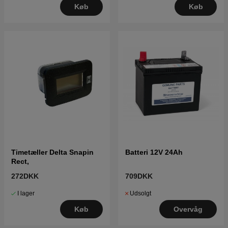
Køb
Køb
Timetæller Delta Snapin
Batteri 12V 24Ah
Rect,
272DKK
709DKK
I lager
Udsolgt
Køb
Overvåg