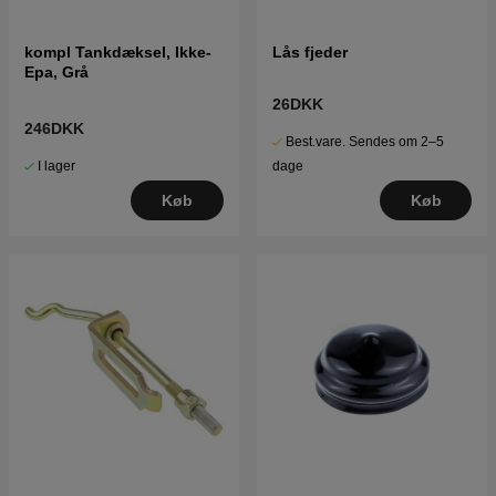
kompl Tankdæksel, Ikke-
Lås fjeder
Epa, Grå
26DKK
246DKK
Best.vare. Sendes om 2–5
I lager
dage
Køb
Køb