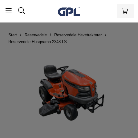
Start
Reservedele
Reservedele Havetraktorer
Reservedele Husqvarna 2348 LS